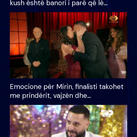
kush është banori i parë që lë
shtëpinë dhe humb mundësinë për
të fituar çmimin e madh
Emocione për Mirin, finalisti takohet
me prindërit, vajzën dhe
bashkëshorten: S’kemi ndonjë letër
divorci apo jo?