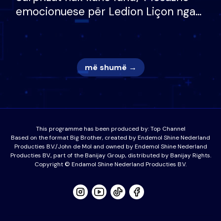
emocionuese për Ledion Liçon nga
nëna dhe fëmijët e tij, moderatori
nuk i mban dot lotët: Nuk meritoj…
më shumë →
This programme has been produced by:
Top Channel
Based on the format Big Brother, created by Endemol Shine Nederland
Producties B.V./John de Mol and owned by Endemol Shine Nederland
Producties BV., part of the Banijay Group, distributed by Banijay Rights.
Copyright © Endamol Shine Nederland Producties B.V.