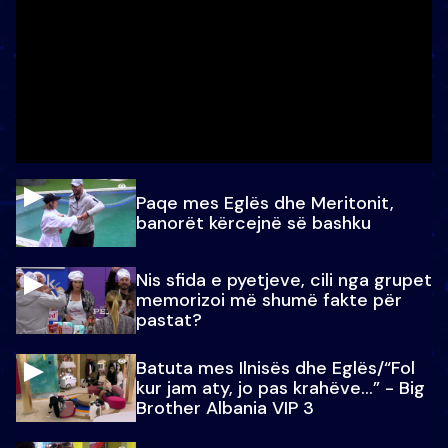
Paqe mes Eglës dhe Meritonit,
banorët kërcejnë së bashku
Nis sfida e pyetjeve, cili nga grupet
memorizoi më shumë fakte për
pastat?
Batuta mes Ilnisës dhe Eglës/“Fol
kur jam aty, jo pas krahëve…” - Big
Brother Albania VIP 3