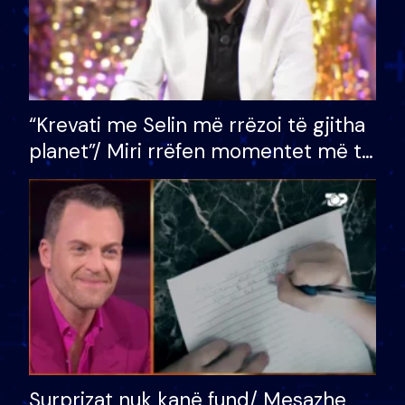
“Krevati me Selin më rrëzoi të gjitha
planet”/ Miri rrëfen momentet më të
bukura në shtëpinë e BB VIP: Do më
mungojë zilja e mëngjesit kur…
Surprizat nuk kanë fund/ Mesazhe