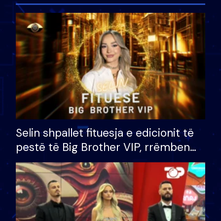
Selin shpallet fituesja e edicionit të
pestë të Big Brother VIP, rrëmben
çmimin e madh prej 100 mijë eurosh