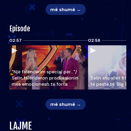
më shumë →
Episode
02:57
02:56
"Një falenderim special për…"/
Selin falënderon produksionin
Selin shpallet fitu
mes emocionesh të forta
të pestë të ‘Big Br
më shumë →
LAJME