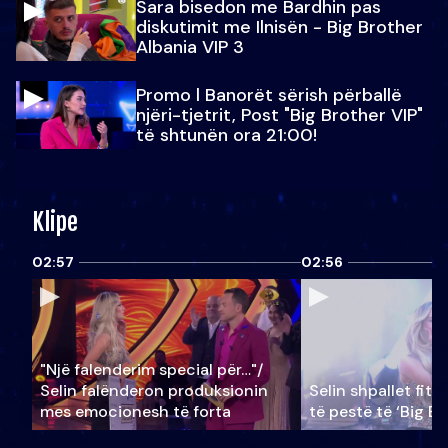
Sara bisedon me Bardhin pas
diskutimit me Ilnisën - Big Brother
Albania VIP 3
Promo l Banorët sërish përballë
njëri-tjetrit, Post "Big Brother VIP"
të shtunën ora 21:00!
Klipe
02:57
02:56
"Një falenderim special për…"/
Selin falënderon produksionin
Selin shpallet fitu
mes emocionesh të forta
të pestë të ‘Big Br