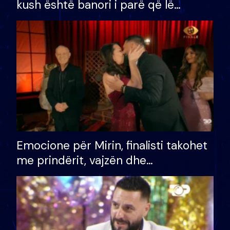
kush është banori i parë që lë
shtëpinë dhe humb mundësinë për
të fituar çmimin e madh
Emocione për Mirin, finalisti takohet
me prindërit, vajzën dhe
bashkëshorten: S’kemi ndonjë letër
divorci apo jo?