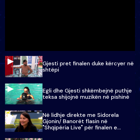
Gjesti pret finalen duke kërcyer në
shtëpi
Egli dhe Gjesti shkëmbejnë puthje
teksa shijojnë muzikën në pishinë
Në lidhje direkte me Sidorela
Gjonin/ Banorët flasin në
"Shqipëria Live" për finalen e
madhe