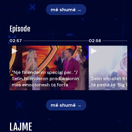
më shumë →
Episode
02:57
02:56
"Një falenderim special për…"/
Selin falënderon produksionin
Selin shpallet fitu
mes emocionesh të forta
të pestë të ‘Big Br
më shumë →
LAJME