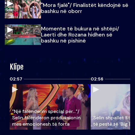
"Mora fjalë"/ Finalistët këndojnë së
bashku në oborr
Momente të bukura në shtëpi/
Laerti dhe Rozana hidhen së
bashku në pishinë
Klipe
02:57
02:56
"Një falenderim special për…"/
Selin falënderon produksionin
Selin shpallet fitu
mes emocionesh të forta
të pestë të ‘Big Br