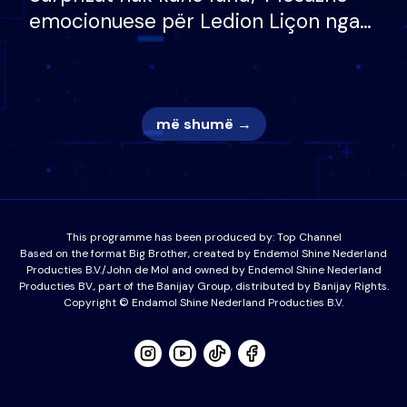
emocionuese për Ledion Liçon nga
nëna dhe fëmijët e tij, moderatori
nuk i mban dot lotët: Nuk meritoj…
më shumë →
This programme has been produced by:
Top Channel
Based on the format Big Brother, created by Endemol Shine Nederland
Producties B.V./John de Mol and owned by Endemol Shine Nederland
Producties BV., part of the Banijay Group, distributed by Banijay Rights.
Copyright © Endamol Shine Nederland Producties B.V.