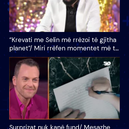
“Krevati me Selin më rrëzoi të gjitha
planet”/ Miri rrëfen momentet më të
bukura në shtëpinë e BB VIP: Do më
mungojë zilja e mëngjesit kur…
Surprizat nuk kanë fund/ Mesazhe