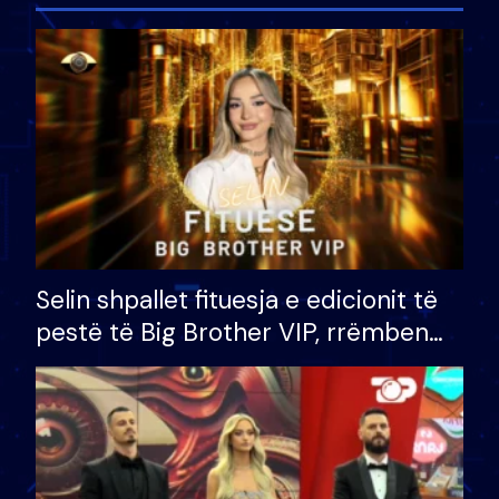
Selin shpallet fituesja e edicionit të
pestë të Big Brother VIP, rrëmben
çmimin e madh prej 100 mijë eurosh