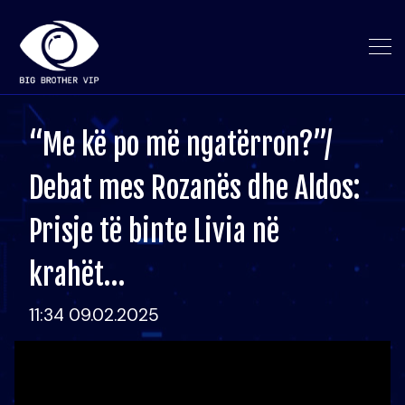
“Me kë po më ngatërron?”/
Debat mes Rozanës dhe Aldos:
Prisje të binte Livia në
krahët…
11:34 09.02.2025