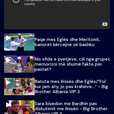
Paqe mes Eglës dhe Meritonit,
banorët kërcejnë së bashku
Nis sfida e pyetjeve, cili nga grupet
memorizoi më shumë fakte për
pastat?
Batuta mes Ilnisës dhe Eglës/“Fol
kur jam aty, jo pas krahëve…” - Big
Brother Albania VIP 3
Sara bisedon me Bardhin pas
diskutimit me Ilnisën - Big Brother
Albania VIP 3