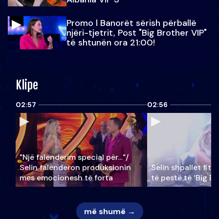
Promo l Banorët sërish përballë
njëri-tjetrit, Post "Big Brother VIP"
të shtunën ora 21:00!
Klipe
02:57
02:56
"Një falenderim special për…"/
Selin falënderon produksionin
Selin shpallet fitu
mes emocionesh të forta
të pestë të ‘Big Br
më shumë →