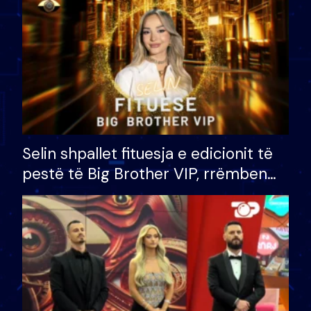
Selin shpallet fituesja e edicionit të
pestë të Big Brother VIP, rrëmben
çmimin e madh prej 100 mijë eurosh