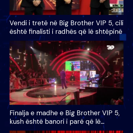
Vendi i tretë në Big Brother VIP 5, cili
është finalisti i radhës që lë shtëpinë
Finalja e madhe e Big Brother VIP 5,
kush është banori i parë që lë
shtëpinë dhe humb mundësinë për