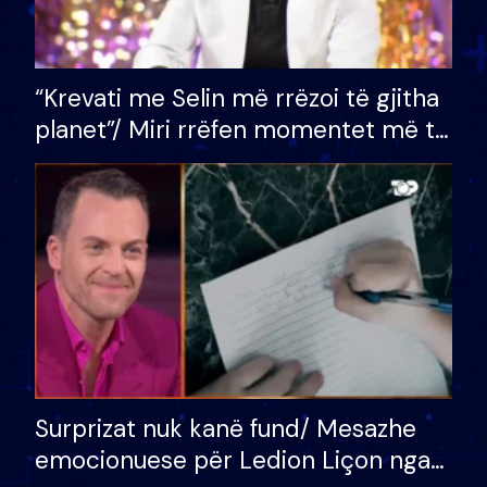
“Krevati me Selin më rrëzoi të gjitha
planet”/ Miri rrëfen momentet më të
bukura në shtëpinë e BB VIP: Do më
mungojë zilja e mëngjesit kur…
Surprizat nuk kanë fund/ Mesazhe
emocionuese për Ledion Liçon nga