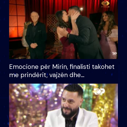
të fituar çmimin e madh
Emocione për Mirin, finalisti takohet
me prindërit, vajzën dhe
bashkëshorten: S’kemi ndonjë letër
divorci apo jo?