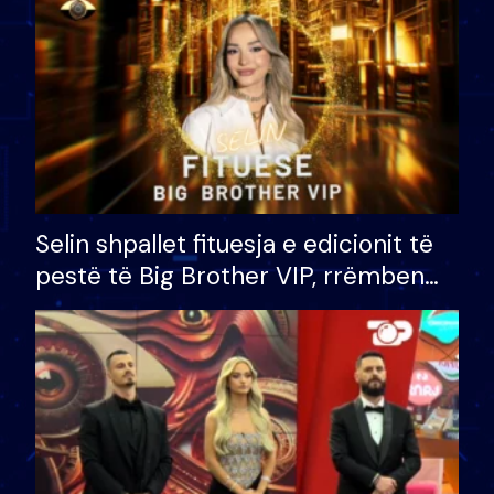
Selin shpallet fituesja e edicionit të
pestë të Big Brother VIP, rrëmben
çmimin e madh prej 100 mijë eurosh