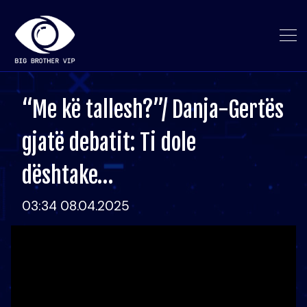
“Me kë tallesh?”/ Danja-Gertës
gjatë debatit: Ti dole
dështake…
03:34 08.04.2025