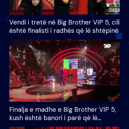
Vendi i tretë në Big Brother VIP 5, cili
është finalisti i radhës që lë shtëpinë
Finalja e madhe e Big Brother VIP 5,
kush është banori i parë që lë
shtëpinë dhe humb mundësinë për