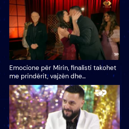
të fituar çmimin e madh
Emocione për Mirin, finalisti takohet
me prindërit, vajzën dhe
bashkëshorten: S’kemi ndonjë letër
divorci apo jo?