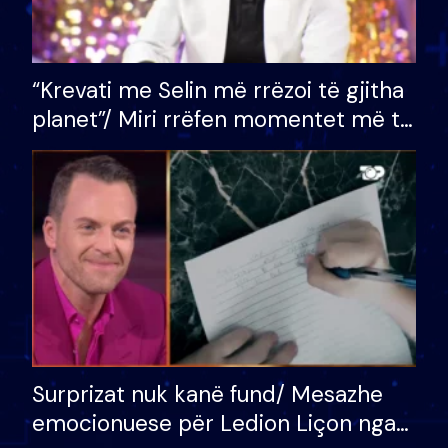
“Krevati me Selin më rrëzoi të gjitha
planet”/ Miri rrëfen momentet më të
bukura në shtëpinë e BB VIP: Do më
mungojë zilja e mëngjesit kur…
Surprizat nuk kanë fund/ Mesazhe
emocionuese për Ledion Liçon nga