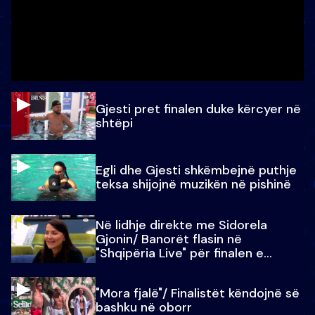
Gjesti pret finalen duke kërcyer në
shtëpi
Egli dhe Gjesti shkëmbejnë puthje
teksa shijojnë muzikën në pishinë
Në lidhje direkte me Sidorela
Gjonin/ Banorët flasin në
"Shqipëria Live" për finalen e
madhe
"Mora fjalë"/ Finalistët këndojnë së
bashku në oborr