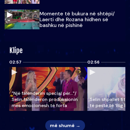
Momente të bukura në shtëpi/
Laerti dhe Rozana hidhen së
bashku në pishinë
Klipe
02:57
02:56
"Një falenderim special për…"/
Selin falënderon produksionin
Selin shpallet fitu
mes emocionesh të forta
të pestë të ‘Big Br
më shumë →