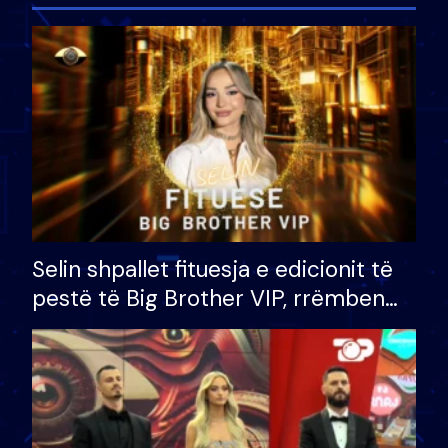
Selin shpallet fituesja e edicionit të
pestë të Big Brother VIP, rrëmben
çmimin e madh prej 100 mijë eurosh