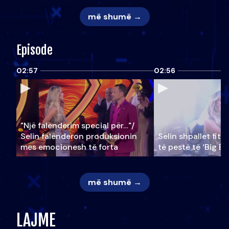
më shumë →
Episode
02:57
02:56
"Një falenderim special për…"/
Selin falënderon produksionin
Selin shpallet fitu
mes emocionesh të forta
të pestë të ‘Big Br
më shumë →
LAJME