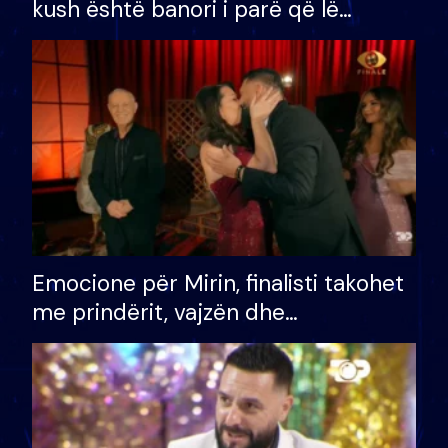
kush është banori i parë që lë
shtëpinë dhe humb mundësinë për
të fituar çmimin e madh
Emocione për Mirin, finalisti takohet
me prindërit, vajzën dhe
bashkëshorten: S’kemi ndonjë letër
divorci apo jo?