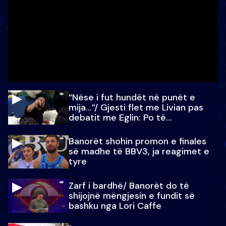
“Nëse i fut hundët në punët e
mija…”/ Gjesti flet me Livian pas
debatit me Eglin: Po të
paralajmëroj
Banorët shohin promon e finales
së madhe të BBV3, ja reagimet e
tyre
Zarf i bardhë/ Banorët do të
shijojnë mëngjesin e fundit së
bashku nga Lori Caffe