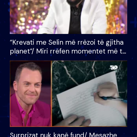
“Krevati me Selin më rrëzoi të gjitha
planet”/ Miri rrëfen momentet më të
bukura në shtëpinë e BB VIP: Do më
mungojë zilja e mëngjesit kur…
Surprizat nuk kanë fund/ Mesazhe