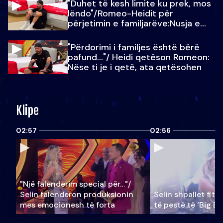
"Duhet të kesh limite ku prek, mos
lëndo"/Romeo-Heidit për
përjetimin e familjarëve:Nusja e
Julit…
"Përdorimi i familjes është bërë
pafund…"/ Heidi qetëson Romeon:
Nëse ti je i qetë, ata qetësohen
Klipe
02:57
02:56
"Një falenderim special për…"/
Selin falënderon produksionin
Selin shpallet fitu
mes emocionesh të forta
të pestë të ‘Big Br