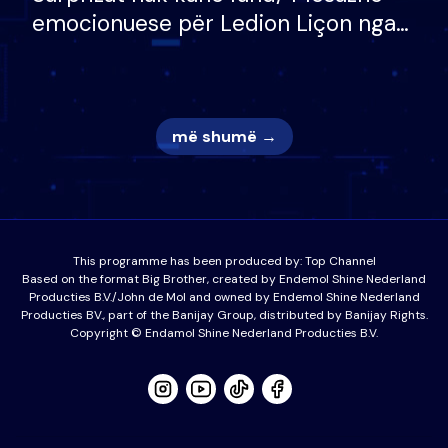
emocionuese për Ledion Liçon nga
nëna dhe fëmijët e tij, moderatori
nuk i mban dot lotët: Nuk meritoj…
më shumë →
This programme has been produced by:
Top Channel
Based on the format Big Brother, created by Endemol Shine Nederland
Producties B.V./John de Mol and owned by Endemol Shine Nederland
Producties BV., part of the Banijay Group, distributed by Banijay Rights.
Copyright © Endamol Shine Nederland Producties B.V.