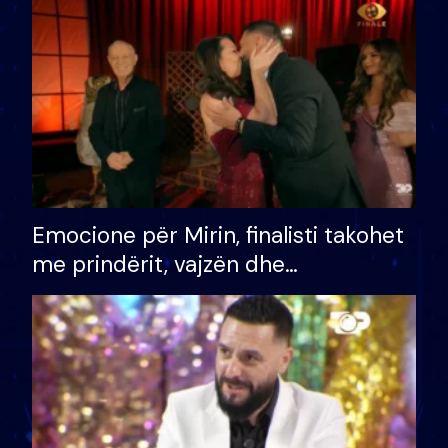
të fituar çmimin e madh
Emocione për Mirin, finalisti takohet
me prindërit, vajzën dhe
bashkëshorten: S’kemi ndonjë letër
divorci apo jo?