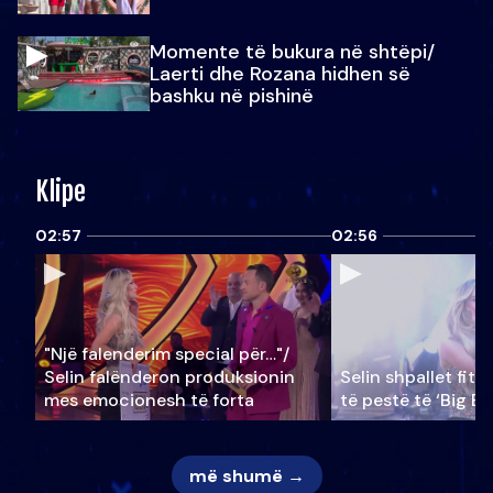
Momente të bukura në shtëpi/
Laerti dhe Rozana hidhen së
bashku në pishinë
Klipe
02:57
02:56
"Një falenderim special për…"/
Selin falënderon produksionin
Selin shpallet fitu
mes emocionesh të forta
të pestë të ‘Big Br
më shumë →