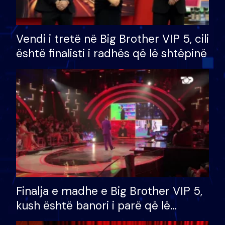
Vendi i tretë në Big Brother VIP 5, cili
është finalisti i radhës që lë shtëpinë
Finalja e madhe e Big Brother VIP 5,
kush është banori i parë që lë
shtëpinë dhe humb mundësinë për