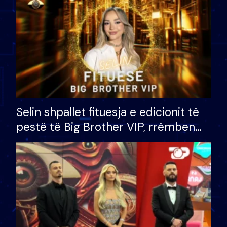
Selin shpallet fituesja e edicionit të
pestë të Big Brother VIP, rrëmben
çmimin e madh prej 100 mijë eurosh