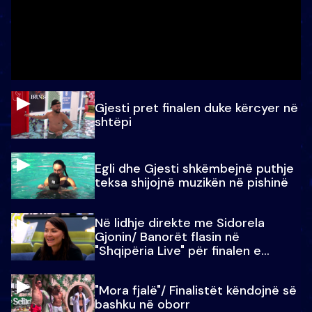
Gjesti pret finalen duke kërcyer në
shtëpi
Egli dhe Gjesti shkëmbejnë puthje
teksa shijojnë muzikën në pishinë
Në lidhje direkte me Sidorela
Gjonin/ Banorët flasin në
"Shqipëria Live" për finalen e
madhe
"Mora fjalë"/ Finalistët këndojnë së
bashku në oborr