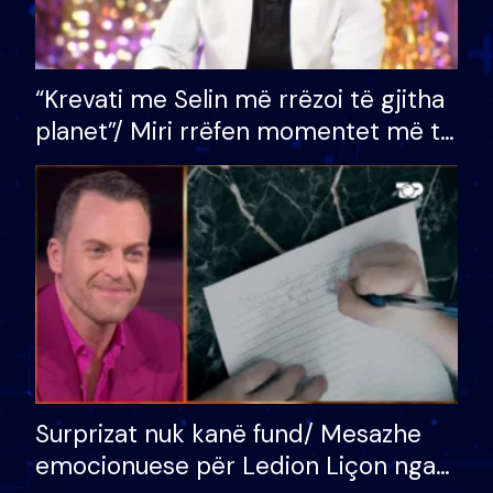
“Krevati me Selin më rrëzoi të gjitha
planet”/ Miri rrëfen momentet më të
bukura në shtëpinë e BB VIP: Do më
mungojë zilja e mëngjesit kur…
Surprizat nuk kanë fund/ Mesazhe
emocionuese për Ledion Liçon nga