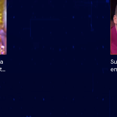
dhe humb mundësinë
të fituar çmimin e m
ha
Su
të
em
më
në
nu