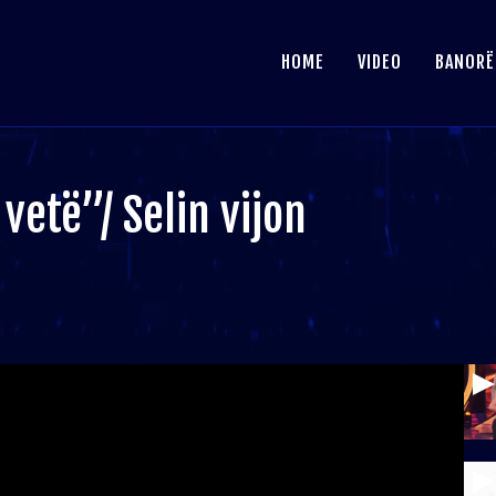
HOME
VIDEO
BANORË
etë”/ Selin vijon