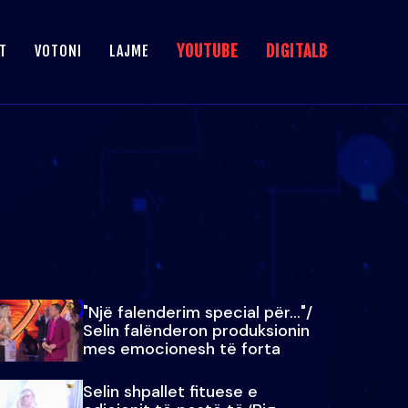
YOUTUBE
DIGITALB
T
VOTONI
LAJME
"Një falenderim special për…"/
Selin falënderon produksionin
mes emocionesh të forta
Selin shpallet fituese e