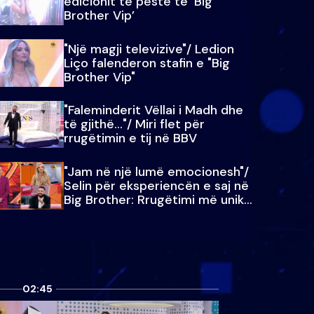
edicionit të pestë të ‘Big
Brother Vip’
"Një magji televizive"/ Ledion
Liço falenderon stafin e "Big
Brother Vip"
"Faleminderit Vëllai i Madh dhe
të gjithë…"/ Miri flet për
rrugëtimin e tij në BBV
"Jam në një lumë emocionesh"/
Selin për eksperiencën e saj në
Big Brother: Rrugëtimi më unik…
02:45