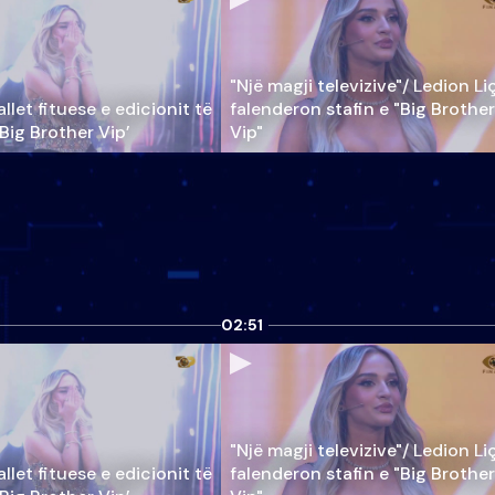
"Një magji televizive"/ Ledion Li
llet fituese e edicionit të
falenderon stafin e "Big Brother
‘Big Brother Vip’
Vip"
02:51
"Një magji televizive"/ Ledion Li
llet fituese e edicionit të
falenderon stafin e "Big Brother