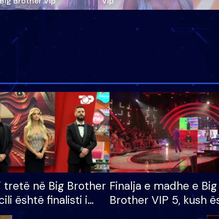
‘Big Brother Vip’
Vip"
i tretë në Big Brother
Finalja e madhe e Big
cili është finalisti i
Brother VIP 5, kush ë
 që lë shtëpinë
banori i parë që lë sh