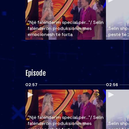
"Një falenderim special për…"/ Selin
falënderon produksionin mes
Selin shpa
emocionesh të forta
pestë të 
Episode
02:57
02:56
"Një falenderim special për…"/ Selin
falënderon produksionin mes
Selin shpa