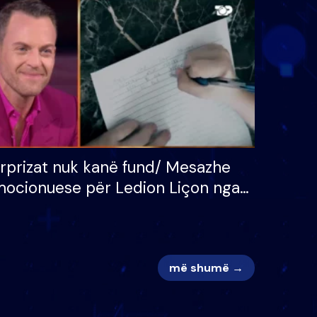
 për
S’kemi ndonjë letër divorci
adh
apo jo?
rprizat nuk kanë fund/ Mesazhe
ocionuese për Ledion Liçon nga
na dhe fëmijët e tij, moderatori
k i mban dot lotët: Nuk meritoj…
më shumë →