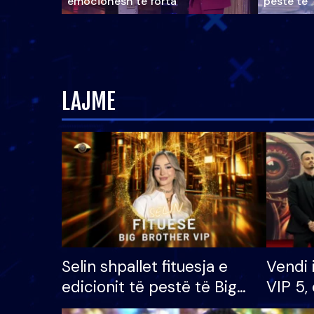
emocionesh të forta
pestë të 
LAJME
Selin shpallet fituesja e
Vendi 
edicionit të pestë të Big
VIP 5, 
Brother VIP, rrëmben
radhës