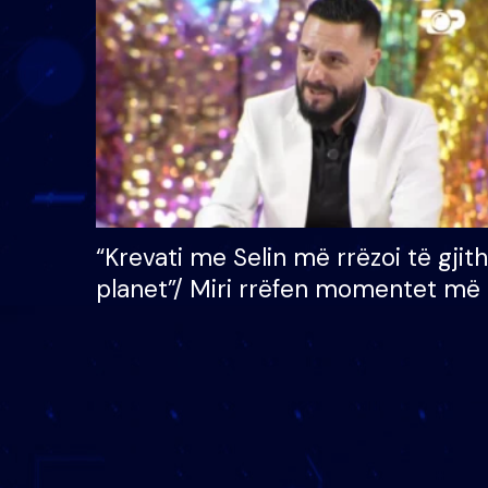
çmimin e madh prej 100
mijë eurosh
“Krevati me Selin më rrëzoi të gjit
planet”/ Miri rrëfen momentet më 
bukura në shtëpinë e BB VIP: Do 
mungojë zilja e mëngjesit kur…