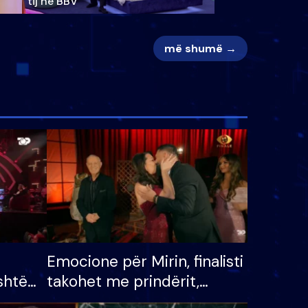
tij në BBV
më shumë →
Emocione për Mirin, finalisti
shtë
takohet me prindërit,
tëpinë
vajzën dhe bashkëshorten: