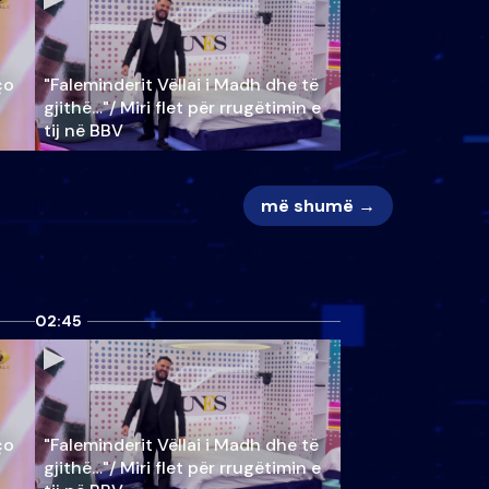
ço
"Faleminderit Vëllai i Madh dhe të
gjithë…"/ Miri flet për rrugëtimin e
tij në BBV
më shumë →
02:45
ço
"Faleminderit Vëllai i Madh dhe të
gjithë…"/ Miri flet për rrugëtimin e