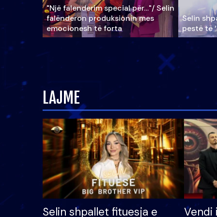
"Një falenderim special për…"/ Selin
falënderon produksionin mes
Selin shpa
emocionesh të forta
pestë të 
LAJME
Selin shpallet fituesja e
Vendi 