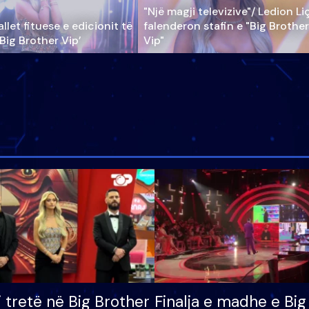
"Një magji televizive"/ Ledion Li
llet fituese e edicionit të
falenderon stafin e "Big Brother
‘Big Brother Vip’
Vip"
i tretë në Big Brother
Finalja e madhe e Big