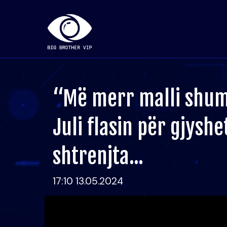
“Më merr malli shum
Juli flasin për gjyshe
shtrenjta...
17:10 13.05.2024