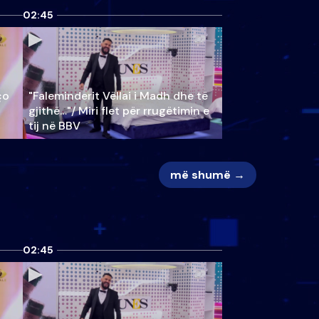
02:45
ço
"Faleminderit Vëllai i Madh dhe të
gjithë…"/ Miri flet për rrugëtimin e
tij në BBV
më shumë →
02:45