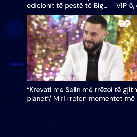
edicionit të pestë të Big
VIP 5, 
Brother VIP, rrëmben
radhës
çmimin e madh prej 100
mijë eurosh
“Krevati me Selin më rrëzoi të gjit
planet”/ Miri rrëfen momentet më 
bukura në shtëpinë e BB VIP: Do 
mungojë zilja e mëngjesit kur…