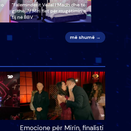
ço
"Faleminderit Vëllai i Madh dhe të
gjithë…"/ Miri flet për rrugëtimin e
tij në BBV
më shumë →
Emocione për Mirin, finalisti