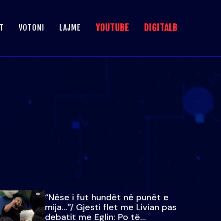
YOUTUBE
DIGITALB
T
VOTONI
LAJME
“Nëse i fut hundët në punët e
mija…”/ Gjesti flet me Livian pas
debatit me Eglin: Po të