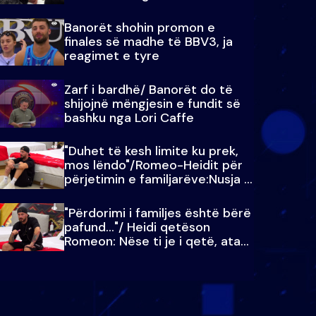
paralajmëroj
Banorët shohin promon e
finales së madhe të BBV3, ja
reagimet e tyre
Zarf i bardhë/ Banorët do të
shijojnë mëngjesin e fundit së
bashku nga Lori Caffe
"Duhet të kesh limite ku prek,
mos lëndo"/Romeo-Heidit për
përjetimin e familjarëve:Nusja e
Julit…
"Përdorimi i familjes është bërë
pafund…"/ Heidi qetëson
Romeon: Nëse ti je i qetë, ata
qetësohen