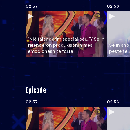
02:57
02:56
"Një falenderim special për…"/ Selin
falënderon produksionin mes
Selin shpa
emocionesh të forta
pestë të 
Episode
02:57
02:56