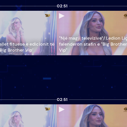
02:51
"Një magji televizive"/ Ledion Li
llet fituese e edicionit të
falenderon stafin e "Big Brother
‘Big Brother Vip’
Vip"
02:51