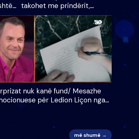
shtë
takohet me prindërit,
tëpinë
vajzën dhe bashkëshorten:
 për
S’kemi ndonjë letër divorci
adh
apo jo?
rprizat nuk kanë fund/ Mesazhe
ocionuese për Ledion Liçon nga
na dhe fëmijët e tij, moderatori
k i mban dot lotët: Nuk meritoj…
më shumë →