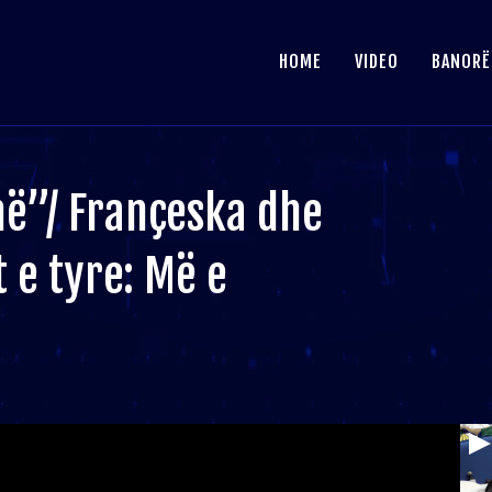
HOME
VIDEO
BANORË
ë”/ Françeska dhe
t e tyre: Më e