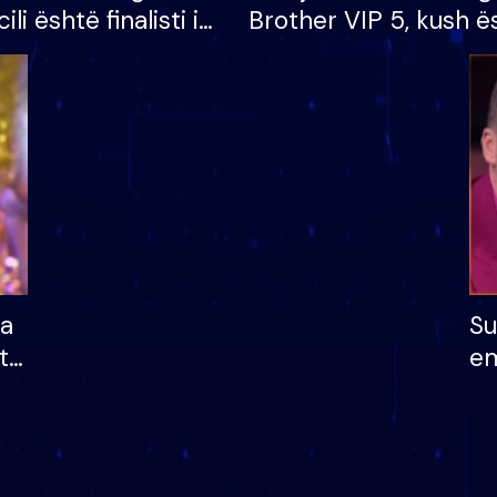
cili është finalisti i
Brother VIP 5, kush ë
 që lë shtëpinë
banori i parë që lë sh
dhe humb mundësinë
të fituar çmimin e m
ha
Su
të
em
më
në
nu