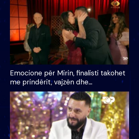
të fituar çmimin e madh
Emocione për Mirin, finalisti takohet
me prindërit, vajzën dhe
bashkëshorten: S’kemi ndonjë letër
divorci apo jo?