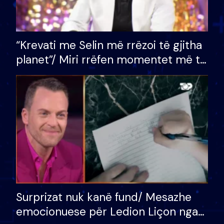
“Krevati me Selin më rrëzoi të gjitha
planet”/ Miri rrëfen momentet më të
bukura në shtëpinë e BB VIP: Do më
mungojë zilja e mëngjesit kur…
Surprizat nuk kanë fund/ Mesazhe
emocionuese për Ledion Liçon nga