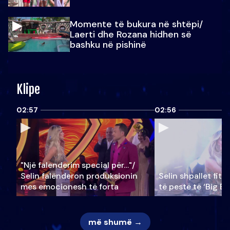
Momente të bukura në shtëpi/
Laerti dhe Rozana hidhen së
bashku në pishinë
Klipe
02:57
02:56
"Një falenderim special për…"/
Selin falënderon produksionin
Selin shpallet fitu
mes emocionesh të forta
të pestë të ‘Big Br
më shumë →