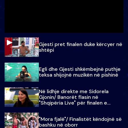
Gjesti pret finalen duke kërcyer në
shtëpi
Egli dhe Gjesti shkëmbejnë puthje
teksa shijojnë muzikën në pishinë
Në lidhje direkte me Sidorela
Gjonin/ Banorët flasin në
"Shqipëria Live" për finalen e
madhe
"Mora fjalë"/ Finalistët këndojnë së
bashku në oborr