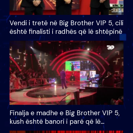
Vendi i tretë në Big Brother VIP 5, cili
është finalisti i radhës që lë shtëpinë
Finalja e madhe e Big Brother VIP 5,
kush është banori i parë që lë
shtëpinë dhe humb mundësinë për