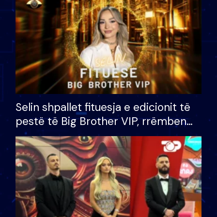
Selin shpallet fituesja e edicionit të
pestë të Big Brother VIP, rrëmben
çmimin e madh prej 100 mijë eurosh