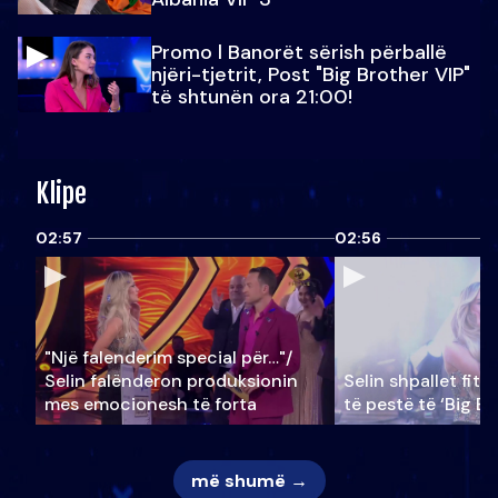
Promo l Banorët sërish përballë
njëri-tjetrit, Post "Big Brother VIP"
të shtunën ora 21:00!
Klipe
02:57
02:56
"Një falenderim special për…"/
Selin falënderon produksionin
Selin shpallet fitu
mes emocionesh të forta
të pestë të ‘Big Br
më shumë →