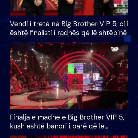
Vendi i tretë në Big Brother VIP 5, cili
është finalisti i radhës që lë shtëpinë
Finalja e madhe e Big Brother VIP 5,
kush është banori i parë që lë
shtëpinë dhe humb mundësinë për