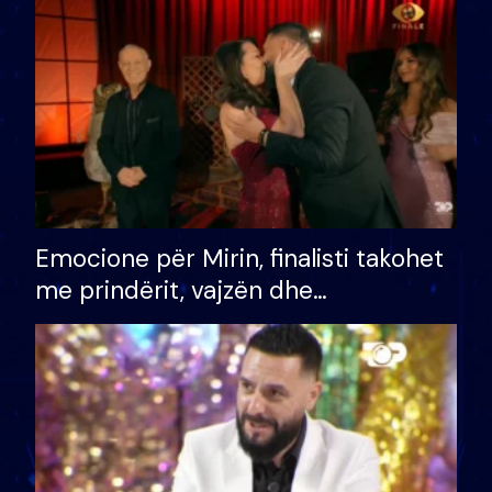
të fituar çmimin e madh
Emocione për Mirin, finalisti takohet
me prindërit, vajzën dhe
bashkëshorten: S’kemi ndonjë letër
divorci apo jo?