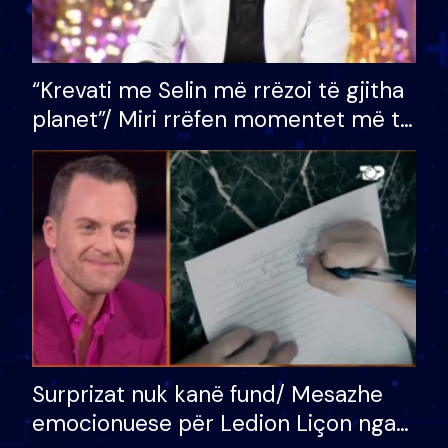
“Krevati me Selin më rrëzoi të gjitha
planet”/ Miri rrëfen momentet më të
bukura në shtëpinë e BB VIP: Do më
mungojë zilja e mëngjesit kur…
Surprizat nuk kanë fund/ Mesazhe
emocionuese për Ledion Liçon nga