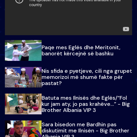
Paqe mes Eglës dhe Meritonit,
banorët kërcejnë së bashku
Nis sfida e pyetjeve, cili nga grupet
memorizoi më shumë fakte për
pastat?
Batuta mes Ilnisës dhe Eglës/“Fol
kur jam aty, jo pas krahëve…” - Big
Brother Albania VIP 3
Sara bisedon me Bardhin pas
diskutimit me Ilnisën - Big Brother
Albania VIP 3