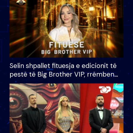
Selin shpallet fituesja e edicionit të
pestë të Big Brother VIP, rrëmben
çmimin e madh prej 100 mijë eurosh