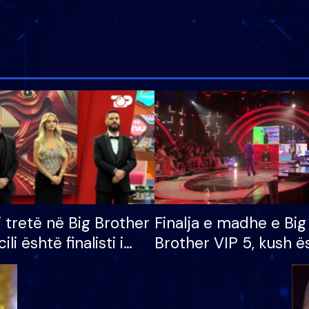
i tretë në Big Brother
Finalja e madhe e Big
cili është finalisti i
Brother VIP 5, kush ë
 që lë shtëpinë
banori i parë që lë sh
dhe humb mundësinë
të fituar çmimin e m