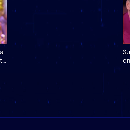
ha
Su
të
em
më
në
nu