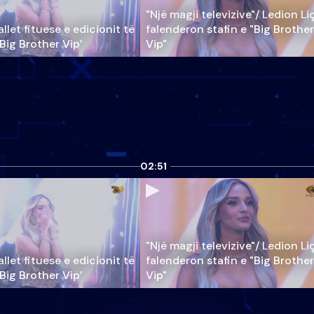
"Një magji televizive"/ Ledion Li
llet fituese e edicionit të
falenderon stafin e "Big Brother
‘Big Brother Vip’
Vip"
02:51
"Një magji televizive"/ Ledion Li
llet fituese e edicionit të
falenderon stafin e "Big Brother
‘Big Brother Vip’
Vip"