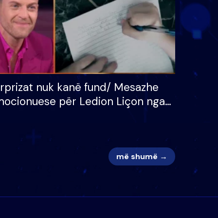
rprizat nuk kanë fund/ Mesazhe
ocionuese për Ledion Liçon nga
na dhe fëmijët e tij, moderatori
k i mban dot lotët: Nuk meritoj…
më shumë →