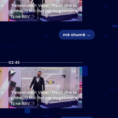
ço
"Faleminderit Vëllai i Madh dhe të
gjithë…"/ Miri flet për rrugëtimin e
tij në BBV
më shumë →
02:45
ço
"Faleminderit Vëllai i Madh dhe të
gjithë…"/ Miri flet për rrugëtimin e
tij në BBV