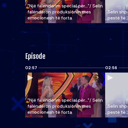
"Një falenderim special për…"/ Selin
falënderon produksionin mes
Selin shpa
emocionesh të forta
pestë të 
Episode
02:57
02:56
"Një falenderim special për…"/ Selin
falënderon produksionin mes
Selin shpa
emocionesh të forta
pestë të 