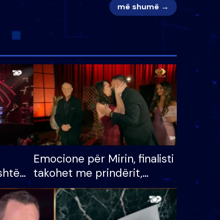
më shumë →
Emocione për Mirin, finalisti
shtë
takohet me prindërit,
tëpinë
vajzën dhe bashkëshorten:
 për
S’kemi ndonjë letër divorci
adh
apo jo?