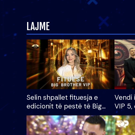
LAJME
Selin shpallet fituesja e
Vendi 
edicionit të pestë të Big
VIP 5, 
Brother VIP, rrëmben
radhës
çmimin e madh prej 100
mijë eurosh