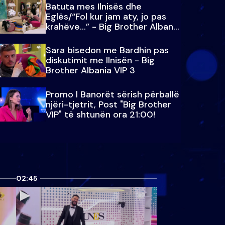
Batuta mes Ilnisës dhe
Eglës/“Fol kur jam aty, jo pas
krahëve…” - Big Brother Albania
VIP 3
Sara bisedon me Bardhin pas
diskutimit me Ilnisën - Big
Brother Albania VIP 3
Promo l Banorët sërish përballë
njëri-tjetrit, Post "Big Brother
VIP" të shtunën ora 21:00!
02:45