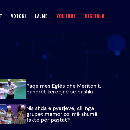
YOUTUBE
DIGITALB
T
VOTONI
LAJME
Paqe mes Eglës dhe Meritonit,
banorët kërcejnë së bashku
Nis sfida e pyetjeve, cili nga
grupet memorizoi më shumë
fakte për pastat?