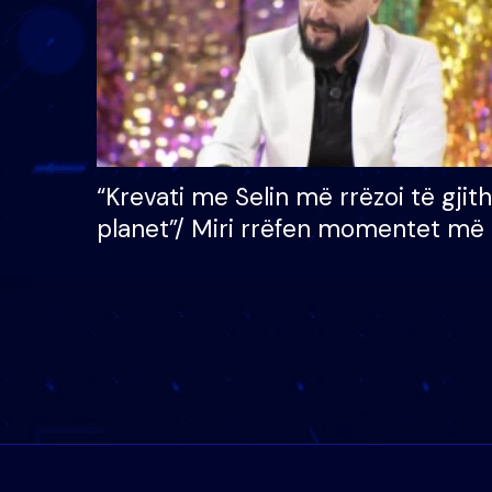
“Krevati me Selin më rrëzoi të gjit
planet”/ Miri rrëfen momentet më 
bukura në shtëpinë e BB VIP: Do 
mungojë zilja e mëngjesit kur…