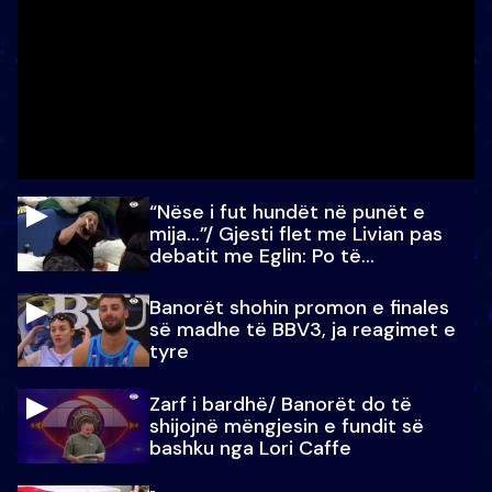
“Nëse i fut hundët në punët e
mija…”/ Gjesti flet me Livian pas
debatit me Eglin: Po të
paralajmëroj
Banorët shohin promon e finales
së madhe të BBV3, ja reagimet e
tyre
Zarf i bardhë/ Banorët do të
shijojnë mëngjesin e fundit së
bashku nga Lori Caffe