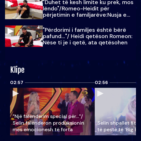
"Duhet të kesh limite ku prek, mos
lëndo"/Romeo-Heidit për
përjetimin e familjarëve:Nusja e
Julit…
"Përdorimi i familjes është bërë
pafund…"/ Heidi qetëson Romeon:
Nëse ti je i qetë, ata qetësohen
Klipe
02:57
02:56
"Një falenderim special për…"/
Selin falënderon produksionin
Selin shpallet fitu
mes emocionesh të forta
të pestë të ‘Big Br