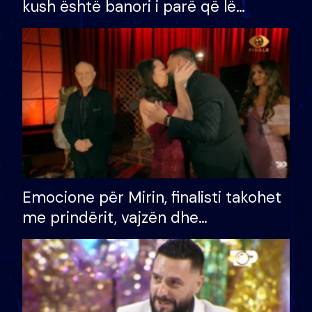
kush është banori i parë që lë
shtëpinë dhe humb mundësinë për
të fituar çmimin e madh
Emocione për Mirin, finalisti takohet
me prindërit, vajzën dhe
bashkëshorten: S’kemi ndonjë letër
divorci apo jo?