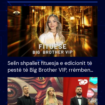
Selin shpallet fituesja e edicionit të
pestë të Big Brother VIP, rrëmben
çmimin e madh prej 100 mijë eurosh