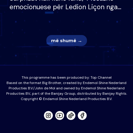
emocionuese për Ledion Liçon nga
nëna dhe fëmijët e tij, moderatori
nuk i mban dot lotët: Nuk meritoj…
më shumë →
This programme has been produced by:
Top Channel
Based on the format Big Brother, created by Endemol Shine Nederland
Producties B.V./John de Mol and owned by Endemol Shine Nederland
Producties BV., part of the Banijay Group, distributed by Banijay Rights.
Copyright © Endamol Shine Nederland Producties B.V.