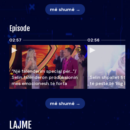
më shumë →
Episode
02:57
02:56
"Një falenderim special për…"/
Selin falënderon produksionin
Selin shpallet fitu
mes emocionesh të forta
të pestë të ‘Big Br
më shumë →
LAJME