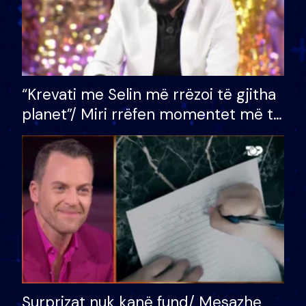
“Krevati me Selin më rrëzoi të gjitha
planet”/ Miri rrëfen momentet më të
bukura në shtëpinë e BB VIP: Do më
mungojë zilja e mëngjesit kur…
Surprizat nuk kanë fund/ Mesazhe