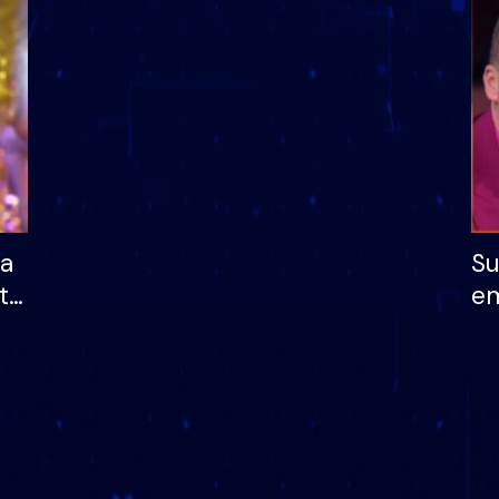
dhe humb mundësinë
të fituar çmimin e m
ha
Su
të
em
më
në
nu