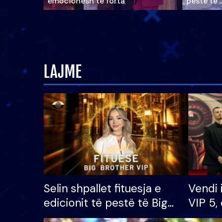
emocionesh të forta
pestë të 
LAJME
Selin shpallet fituesja e
Vendi 
edicionit të pestë të Big
VIP 5, 
Brother VIP, rrëmben
radhës