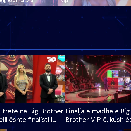
‘Big Brother Vip’
Vip"
i tretë në Big Brother
Finalja e madhe e Big
cili është finalisti i
Brother VIP 5, kush ë
 që lë shtëpinë
banori i parë që lë sh