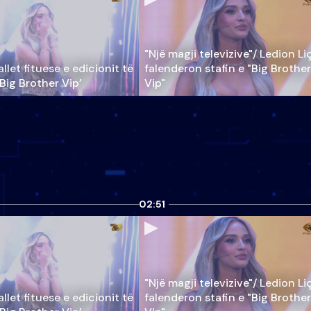
"Një magji televizive"/ Ledion Li
llet fituese e edicionit të
falenderon stafin e "Big Brother
‘Big Brother Vip’
Vip"
02:51
"Një magji televizive"/ Ledion Li
llet fituese e edicionit të
falenderon stafin e "Big Brother