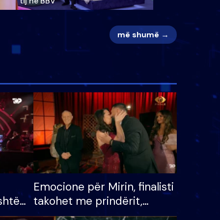
tij në BBV
më shumë →
Emocione për Mirin, finalisti
shtë
takohet me prindërit,
tëpinë
vajzën dhe bashkëshorten: