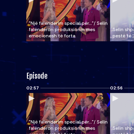
"Një falenderim special për…"/ Selin
falënderon produksionin mes
Selin shpa
emocionesh të forta
pestë të 
Episode
02:57
02:56
"Një falenderim special për…"/ Selin
falënderon produksionin mes
Selin shpa