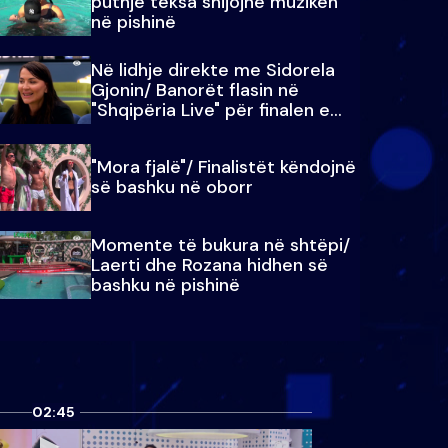
puthje teksa shijojnë muzikën
në pishinë
Në lidhje direkte me Sidorela
Gjonin/ Banorët flasin në
"Shqipëria Live" për finalen e
madhe
"Mora fjalë"/ Finalistët këndojnë
së bashku në oborr
Momente të bukura në shtëpi/
Laerti dhe Rozana hidhen së
bashku në pishinë
02:45