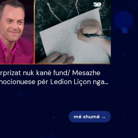
 për
S’kemi ndonjë letër divorci
adh
apo jo?
rprizat nuk kanë fund/ Mesazhe
ocionuese për Ledion Liçon nga
na dhe fëmijët e tij, moderatori
k i mban dot lotët: Nuk meritoj…
më shumë →