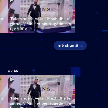
ço
"Faleminderit Vëllai i Madh dhe të
gjithë…"/ Miri flet për rrugëtimin e
tij në BBV
më shumë →
02:45
ço
"Faleminderit Vëllai i Madh dhe të
gjithë…"/ Miri flet për rrugëtimin e