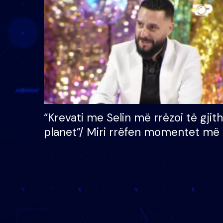
çmimin e madh prej 100
mijë eurosh
“Krevati me Selin më rrëzoi të gjit
planet”/ Miri rrëfen momentet më 
bukura në shtëpinë e BB VIP: Do 
mungojë zilja e mëngjesit kur…