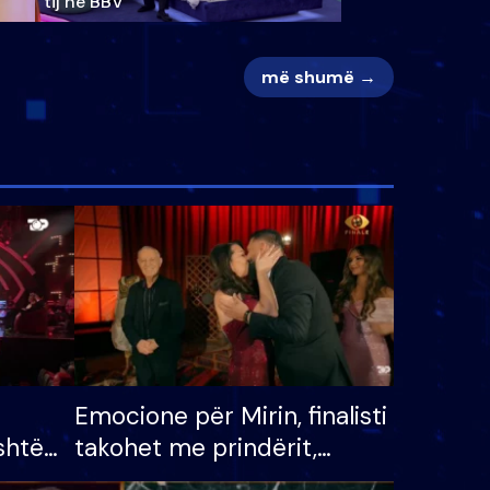
tij në BBV
më shumë →
Emocione për Mirin, finalisti
shtë
takohet me prindërit,
tëpinë
vajzën dhe bashkëshorten: