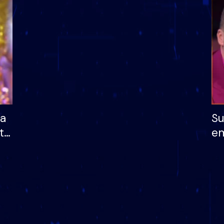
dhe humb mundësinë
të fituar çmimin e m
ha
Su
të
em
më
në
nu