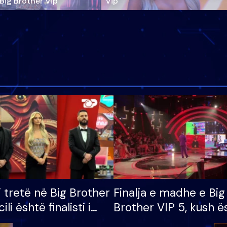
‘Big Brother Vip’
Vip"
i tretë në Big Brother
Finalja e madhe e Big
cili është finalisti i
Brother VIP 5, kush ë
 që lë shtëpinë
banori i parë që lë sh