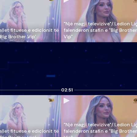
"Një magji televizive"/ Ledion Li
llet fituese e edicionit të
falenderon stafin e "Big Brother
‘Big Brother Vip’
Vip"
02:51
"Një magji televizive"/ Ledion Li
llet fituese e edicionit të
falenderon stafin e "Big Brother