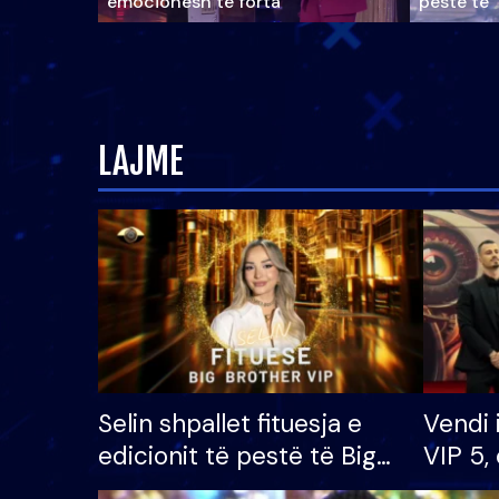
emocionesh të forta
pestë të 
LAJME
Selin shpallet fituesja e
Vendi 
edicionit të pestë të Big
VIP 5, 
Brother VIP, rrëmben
radhës