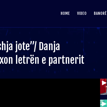
HOME
VIDEO
BANORË
ja jote”/ Danja
xon letrën e partnerit