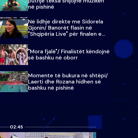
puthje teksa shijojnë muzikën
në pishinë
Në lidhje direkte me Sidorela
Gjonin/ Banorët flasin në
"Shqipëria Live" për finalen e
madhe
"Mora fjalë"/ Finalistët këndojnë
së bashku në oborr
Momente të bukura në shtëpi/
Laerti dhe Rozana hidhen së
bashku në pishinë
02:45