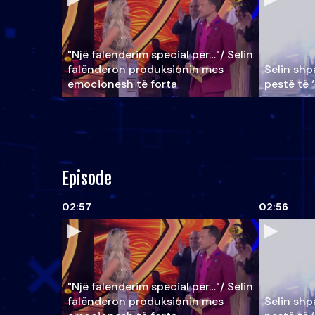
"Një falenderim special për…"/ Selin
falënderon produksionin mes
Selin shpa
emocionesh të forta
pestë të 
Episode
02:57
02:56
"Një falenderim special për…"/ Selin
falënderon produksionin mes
Selin shpa