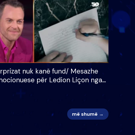
 për
S’kemi ndonjë letër divorci
adh
apo jo?
rprizat nuk kanë fund/ Mesazhe
ocionuese për Ledion Liçon nga
na dhe fëmijët e tij, moderatori
k i mban dot lotët: Nuk meritoj…
më shumë →