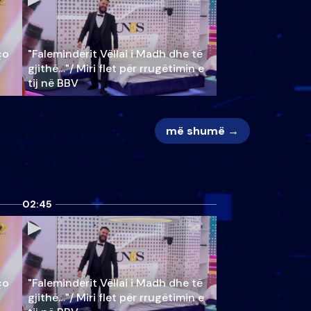
ço
"Faleminderit Vëllai i Madh dhe të
gjithë…"/ Miri flet për rrugëtimin e
tij në BBV
më shumë →
02:45
ço
"Faleminderit Vëllai i Madh dhe të
gjithë…"/ Miri flet për rrugëtimin e