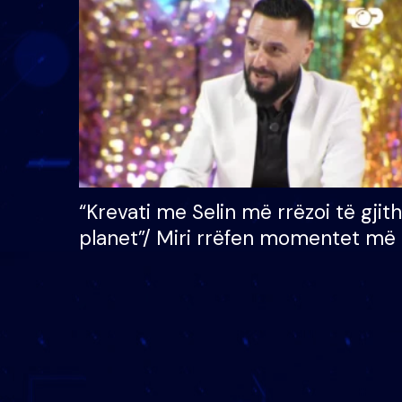
çmimin e madh prej 100
mijë eurosh
“Krevati me Selin më rrëzoi të gjit
planet”/ Miri rrëfen momentet më 
bukura në shtëpinë e BB VIP: Do 
mungojë zilja e mëngjesit kur…