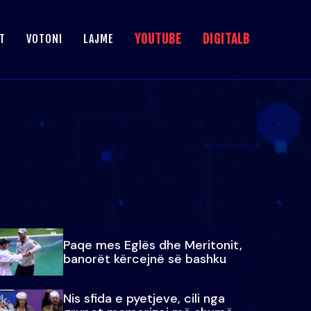
YOUTUBE
DIGITALB
T
VOTONI
LAJME
Paqe mes Eglës dhe Meritonit,
banorët kërcejnë së bashku
Nis sfida e pyetjeve, cili nga