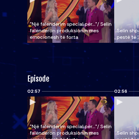
"Një falenderim special për…"/ Selin
falënderon produksionin mes
Selin shpa
emocionesh të forta
pestë të 
Episode
02:57
02:56
"Një falenderim special për…"/ Selin
falënderon produksionin mes
Selin shpa