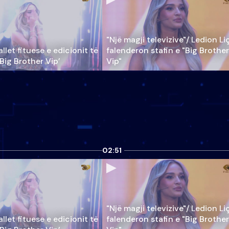
"Një magji televizive"/ Ledion Li
llet fituese e edicionit të
falenderon stafin e "Big Brother
‘Big Brother Vip’
Vip"
02:51
"Një magji televizive"/ Ledion Li
llet fituese e edicionit të
falenderon stafin e "Big Brother