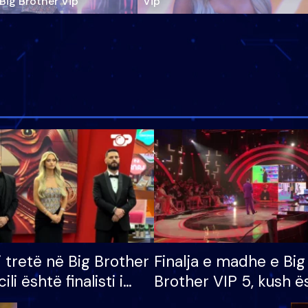
‘Big Brother Vip’
Vip"
i tretë në Big Brother
Finalja e madhe e Big
cili është finalisti i
Brother VIP 5, kush ë
 që lë shtëpinë
banori i parë që lë sh