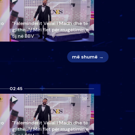
ço
"Faleminderit Vëllai i Madh dhe të
gjithë…"/ Miri flet për rrugëtimin e
tij në BBV
më shumë →
02:45
ço
"Faleminderit Vëllai i Madh dhe të
gjithë…"/ Miri flet për rrugëtimin e