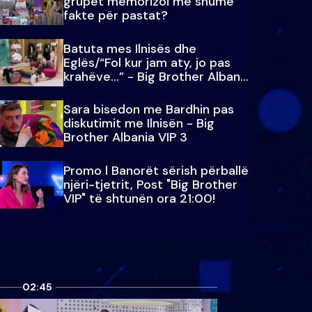
grupet memorizoi më shumë
fakte për pastat?
Batuta mes Ilnisës dhe
Eglës/“Fol kur jam aty, jo pas
krahëve…” - Big Brother Albania
VIP 3
Sara bisedon me Bardhin pas
diskutimit me Ilnisën - Big
Brother Albania VIP 3
Promo l Banorët sërish përballë
njëri-tjetrit, Post "Big Brother
VIP" të shtunën ora 21:00!
02:45