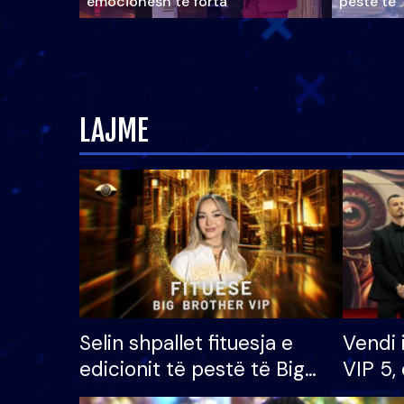
emocionesh të forta
pestë të 
LAJME
Selin shpallet fituesja e
Vendi 
edicionit të pestë të Big
VIP 5, 
Brother VIP, rrëmben
radhës