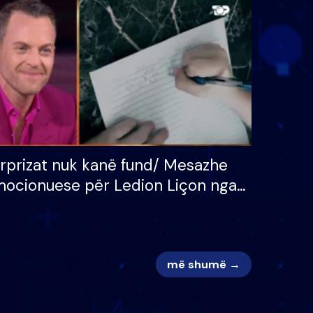
 për
S’kemi ndonjë letër divorci
adh
apo jo?
rprizat nuk kanë fund/ Mesazhe
ocionuese për Ledion Liçon nga
na dhe fëmijët e tij, moderatori
k i mban dot lotët: Nuk meritoj…
më shumë →