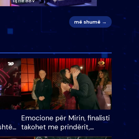
tij në BBV
më shumë →
Emocione për Mirin, finalisti
shtë
takohet me prindërit,
tëpinë
vajzën dhe bashkëshorten: