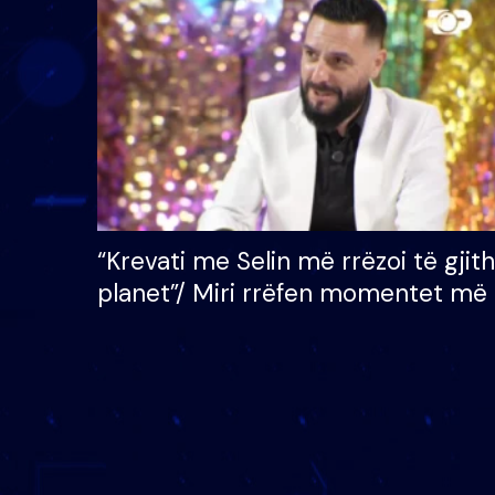
çmimin e madh prej 100
mijë eurosh
“Krevati me Selin më rrëzoi të gjit
planet”/ Miri rrëfen momentet më 
bukura në shtëpinë e BB VIP: Do 
mungojë zilja e mëngjesit kur…