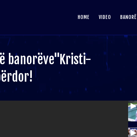
HOME
VIDEO
BANORË
të banorëve"Kristi-
përdor!