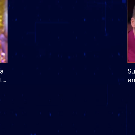
dhe humb mundësinë
të fituar çmimin e m
ha
Su
të
em
më
në
nu