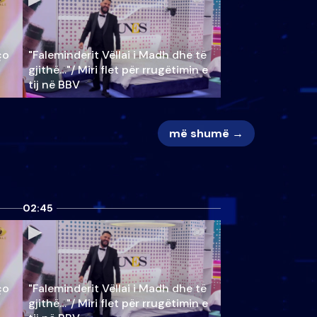
ço
"Faleminderit Vëllai i Madh dhe të
gjithë…"/ Miri flet për rrugëtimin e
tij në BBV
më shumë →
02:45
ço
"Faleminderit Vëllai i Madh dhe të
gjithë…"/ Miri flet për rrugëtimin e