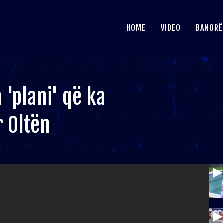
HOME
VIDEO
BANORË
 'plani' që ka
 Oltën