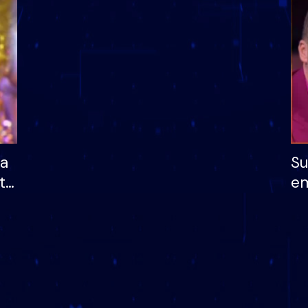
dhe humb mundësinë
të fituar çmimin e m
ha
Su
të
em
më
në
nu