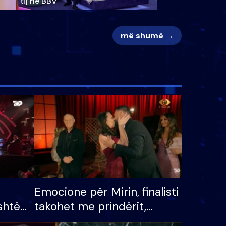
tij në BBV
më shumë →
Emocione për Mirin, finalisti
shtë
takohet me prindërit,
tëpinë
vajzën dhe bashkëshorten: