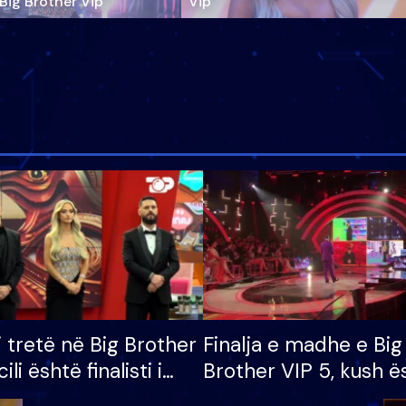
‘Big Brother Vip’
Vip"
i tretë në Big Brother
Finalja e madhe e Big
cili është finalisti i
Brother VIP 5, kush ë
 që lë shtëpinë
banori i parë që lë sh