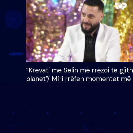
çmimin e madh prej 100
mijë eurosh
“Krevati me Selin më rrëzoi të gjit
planet”/ Miri rrëfen momentet më 
bukura në shtëpinë e BB VIP: Do 
mungojë zilja e mëngjesit kur…