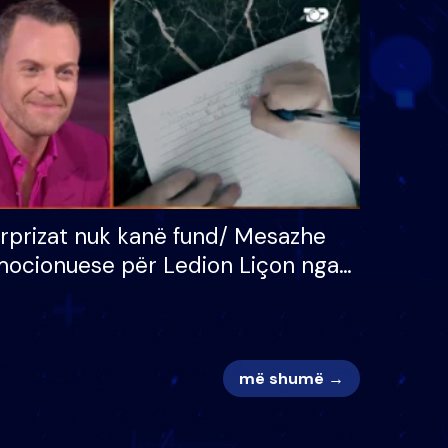
 për
S’kemi ndonjë letër divorci
adh
apo jo?
rprizat nuk kanë fund/ Mesazhe
ocionuese për Ledion Liçon nga
na dhe fëmijët e tij, moderatori
k i mban dot lotët: Nuk meritoj…
më shumë →