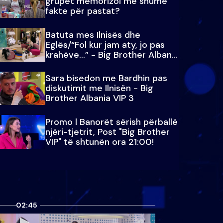
grupet memorizoi më shumë
fakte për pastat?
Batuta mes Ilnisës dhe
Eglës/“Fol kur jam aty, jo pas
krahëve…” - Big Brother Albania
VIP 3
Sara bisedon me Bardhin pas
diskutimit me Ilnisën - Big
Brother Albania VIP 3
Promo l Banorët sërish përballë
njëri-tjetrit, Post "Big Brother
VIP" të shtunën ora 21:00!
02:45