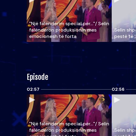
"Një falenderim special për…"/ Selin
falënderon produksionin mes
Selin shpa
emocionesh të forta
pestë të 
Episode
02:57
02:56
"Një falenderim special për…"/ Selin
falënderon produksionin mes
Selin shpa