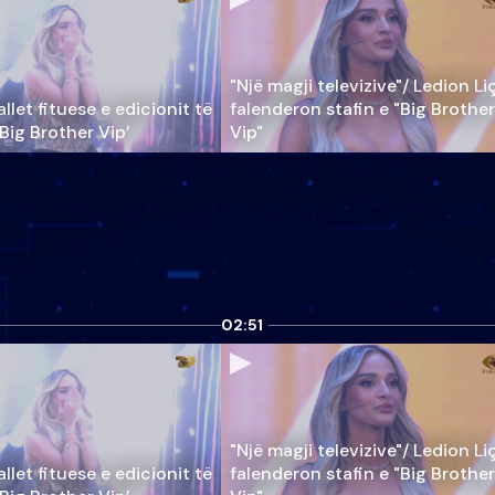
"Një magji televizive"/ Ledion Li
llet fituese e edicionit të
falenderon stafin e "Big Brother
‘Big Brother Vip’
Vip"
02:51
"Një magji televizive"/ Ledion Li
llet fituese e edicionit të
falenderon stafin e "Big Brother