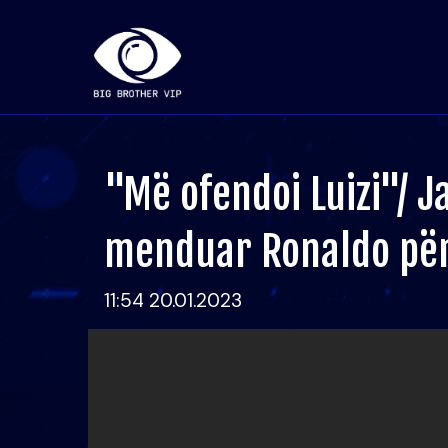
"Më ofendoi Luizi"/ Ja
menduar Ronaldo për
11:54 20.01.2023