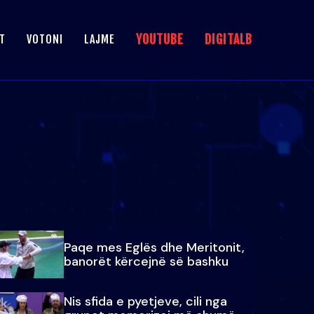
YOUTUBE
DIGITALB
T
VOTONI
LAJME
Paqe mes Eglës dhe Meritonit,
banorët kërcejnë së bashku
Nis sfida e pyetjeve, cili nga