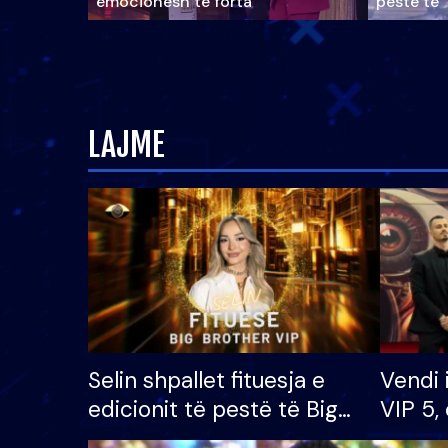
emocionesh të forta
pestë të 
LAJME
Selin shpallet fituesja e
Vendi 
edicionit të pestë të Big
VIP 5, 
Brother VIP, rrëmben
radhës