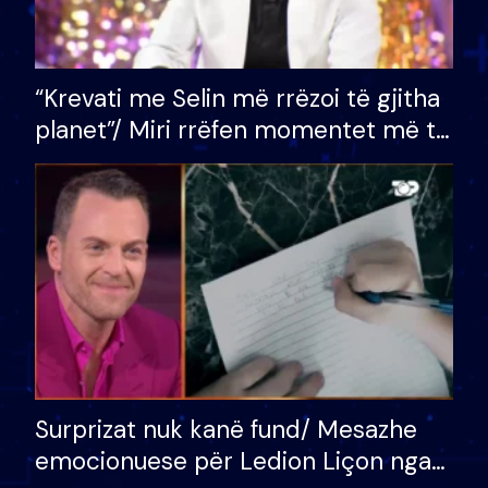
“Krevati me Selin më rrëzoi të gjitha
planet”/ Miri rrëfen momentet më të
bukura në shtëpinë e BB VIP: Do më
mungojë zilja e mëngjesit kur…
Surprizat nuk kanë fund/ Mesazhe
emocionuese për Ledion Liçon nga