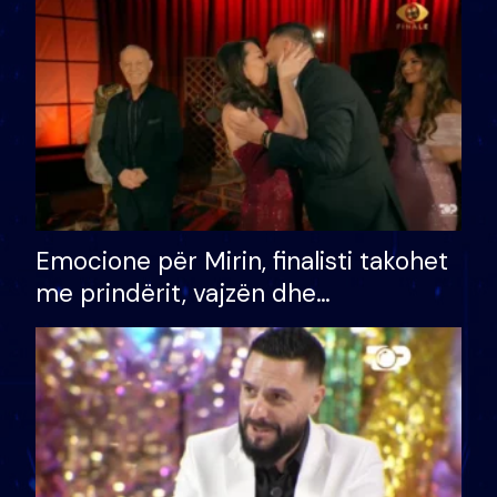
të fituar çmimin e madh
Emocione për Mirin, finalisti takohet
me prindërit, vajzën dhe
bashkëshorten: S’kemi ndonjë letër
divorci apo jo?