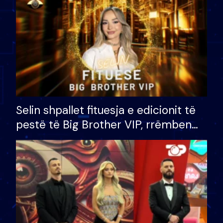
Selin shpallet fituesja e edicionit të
pestë të Big Brother VIP, rrëmben
çmimin e madh prej 100 mijë eurosh