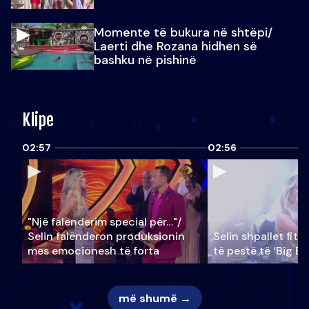
Momente të bukura në shtëpi/
Laerti dhe Rozana hidhen së
bashku në pishinë
Klipe
02:57
02:56
"Një falenderim special për…"/
Selin falënderon produksionin
Selin shpallet fitu
mes emocionesh të forta
të pestë të ‘Big Br
më shumë →