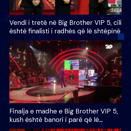
Vendi i tretë në Big Brother VIP 5, cili
është finalisti i radhës që lë shtëpinë
Finalja e madhe e Big Brother VIP 5,
kush është banori i parë që lë
shtëpinë dhe humb mundësinë për