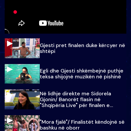
Gjesti pret finalen duke kërcyer në
shtëpi
Egli dhe Gjesti shkëmbejnë puthje
teksa shijojnë muzikën në pishinë
Në lidhje direkte me Sidorela
Gjonin/ Banorët flasin në
"Shqipëria Live" për finalen e
madhe
"Mora fjalë"/ Finalistët këndojnë së
bashku në oborr