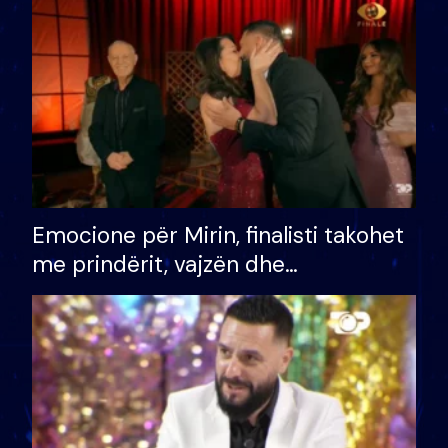
të fituar çmimin e madh
Emocione për Mirin, finalisti takohet
me prindërit, vajzën dhe
bashkëshorten: S’kemi ndonjë letër
divorci apo jo?