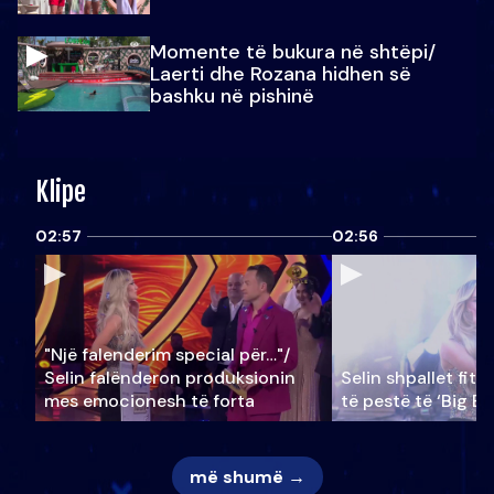
Momente të bukura në shtëpi/
Laerti dhe Rozana hidhen së
bashku në pishinë
Klipe
02:57
02:56
"Një falenderim special për…"/
Selin falënderon produksionin
Selin shpallet fitu
mes emocionesh të forta
të pestë të ‘Big Br
më shumë →