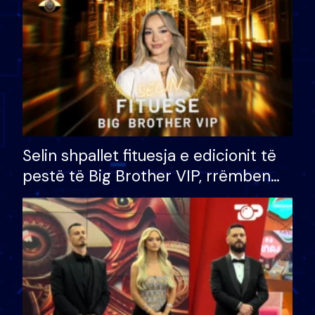
Selin shpallet fituesja e edicionit të
pestë të Big Brother VIP, rrëmben
çmimin e madh prej 100 mijë eurosh