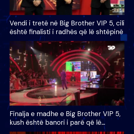
Vendi i tretë në Big Brother VIP 5, cili
është finalisti i radhës që lë shtëpinë
Finalja e madhe e Big Brother VIP 5,
kush është banori i parë që lë
shtëpinë dhe humb mundësinë për