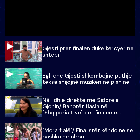
Gjesti pret finalen duke kërcyer në
shtëpi
Egli dhe Gjesti shkëmbejnë puthje
teksa shijojnë muzikën në pishinë
Në lidhje direkte me Sidorela
Gjonin/ Banorët flasin në
"Shqipëria Live" për finalen e
madhe
"Mora fjalë"/ Finalistët këndojnë së
bashku në oborr