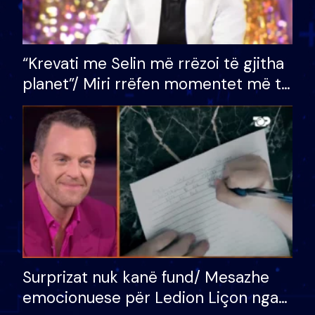
“Krevati me Selin më rrëzoi të gjitha
planet”/ Miri rrëfen momentet më të
bukura në shtëpinë e BB VIP: Do më
mungojë zilja e mëngjesit kur…
Surprizat nuk kanë fund/ Mesazhe
emocionuese për Ledion Liçon nga