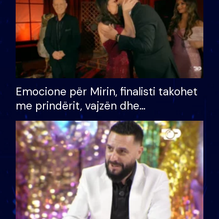
Emocione për Mirin, finalisti takohet
me prindërit, vajzën dhe
bashkëshorten: S’kemi ndonjë letër
divorci apo jo?