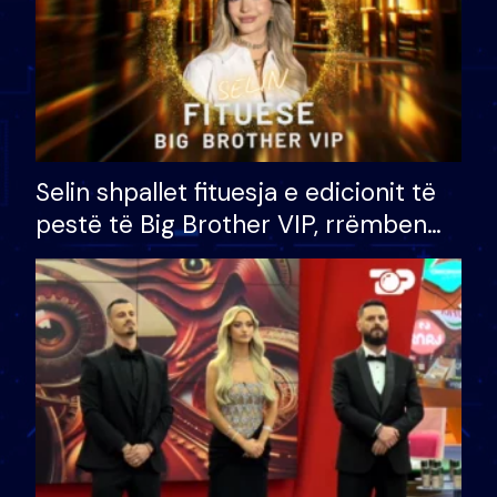
Selin shpallet fituesja e edicionit të
pestë të Big Brother VIP, rrëmben
çmimin e madh prej 100 mijë eurosh