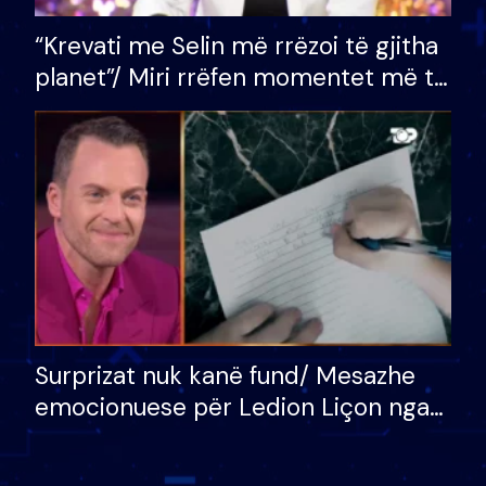
“Krevati me Selin më rrëzoi të gjitha
planet”/ Miri rrëfen momentet më të
bukura në shtëpinë e BB VIP: Do më
mungojë zilja e mëngjesit kur…
Surprizat nuk kanë fund/ Mesazhe
emocionuese për Ledion Liçon nga
nëna dhe fëmijët e tij, moderatori
nuk i mban dot lotët: Nuk meritoj…