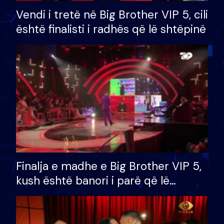
Vendi i tretë në Big Brother VIP 5, cili
është finalisti i radhës që lë shtëpinë
Finalja e madhe e Big Brother VIP 5,
kush është banori i parë që lë
shtëpinë dhe humb mundësinë për
të fituar çmimin e madh