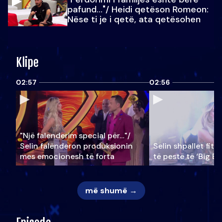
pafund…"/ Heidi qetëson Romeon:
Nëse ti je i qetë, ata qetësohen
Klipe
02:57
02:56
"Një falenderim special për…"/
Selin falënderon produksionin
Selin shpallet fitu
mes emocionesh të forta
të pestë të ‘Big Br
më shumë →