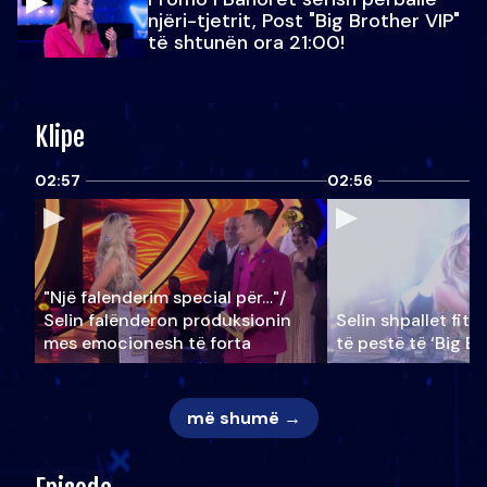
njëri-tjetrit, Post "Big Brother VIP"
të shtunën ora 21:00!
Klipe
02:57
02:56
"Një falenderim special për…"/
Selin falënderon produksionin
Selin shpallet fitu
mes emocionesh të forta
të pestë të ‘Big Br
më shumë →