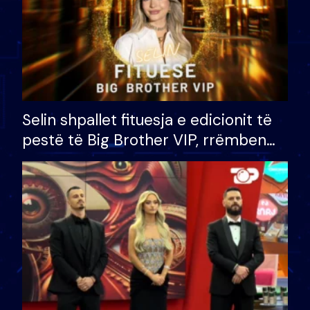
Selin shpallet fituesja e edicionit të
pestë të Big Brother VIP, rrëmben
çmimin e madh prej 100 mijë eurosh