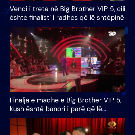
Vendi i tretë në Big Brother VIP 5, cili
është finalisti i radhës që lë shtëpinë
Finalja e madhe e Big Brother VIP 5,
kush është banori i parë që lë
shtëpinë dhe humb mundësinë për
të fituar çmimin e madh