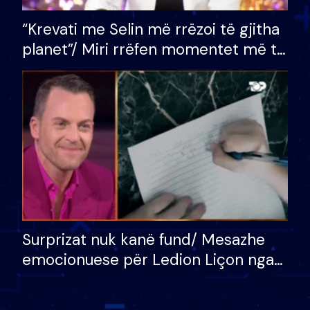
“Krevati me Selin më rrëzoi të gjitha
planet”/ Miri rrëfen momentet më të
bukura në shtëpinë e BB VIP: Do më
mungojë zilja e mëngjesit kur…
Surprizat nuk kanë fund/ Mesazhe
emocionuese për Ledion Liçon nga
nëna dhe fëmijët e tij, moderatori
nuk i mban dot lotët: Nuk meritoj…