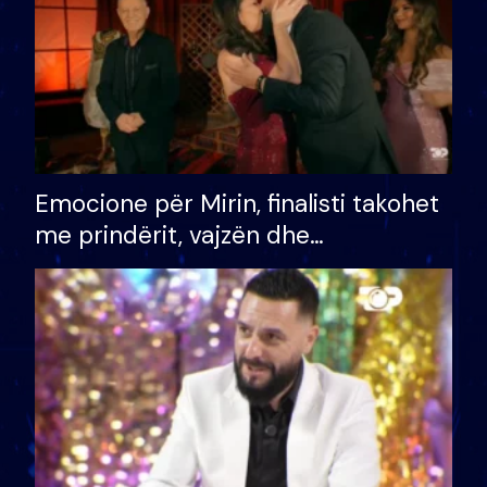
Emocione për Mirin, finalisti takohet
me prindërit, vajzën dhe
bashkëshorten: S’kemi ndonjë letër
divorci apo jo?