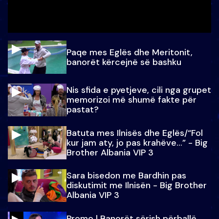
Paqe mes Eglës dhe Meritonit,
banorët kërcejnë së bashku
Nis sfida e pyetjeve, cili nga grupet
memorizoi më shumë fakte për
pastat?
Batuta mes Ilnisës dhe Eglës/“Fol
kur jam aty, jo pas krahëve…” - Big
Brother Albania VIP 3
Sara bisedon me Bardhin pas
diskutimit me Ilnisën - Big Brother
Albania VIP 3
Promo l Banorët sërish përballë