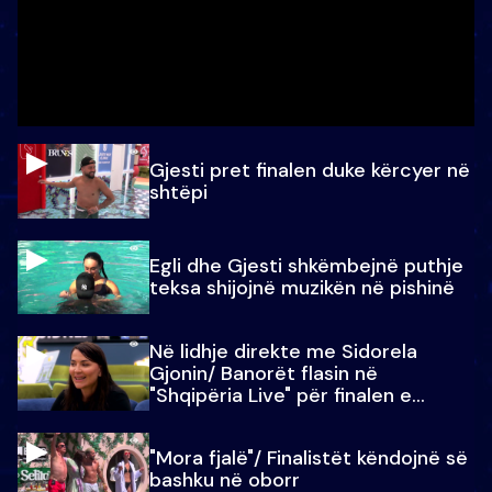
Gjesti pret finalen duke kërcyer në
shtëpi
Egli dhe Gjesti shkëmbejnë puthje
teksa shijojnë muzikën në pishinë
Në lidhje direkte me Sidorela
Gjonin/ Banorët flasin në
"Shqipëria Live" për finalen e
madhe
"Mora fjalë"/ Finalistët këndojnë së
bashku në oborr