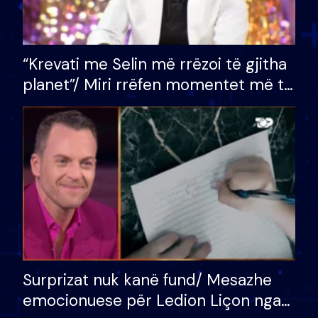
“Krevati me Selin më rrëzoi të gjitha
planet”/ Miri rrëfen momentet më të
bukura në shtëpinë e BB VIP: Do më
mungojë zilja e mëngjesit kur…
Surprizat nuk kanë fund/ Mesazhe
emocionuese për Ledion Liçon nga