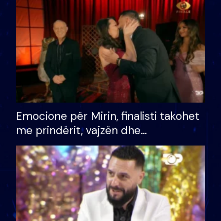
të fituar çmimin e madh
Emocione për Mirin, finalisti takohet
me prindërit, vajzën dhe
bashkëshorten: S’kemi ndonjë letër
divorci apo jo?