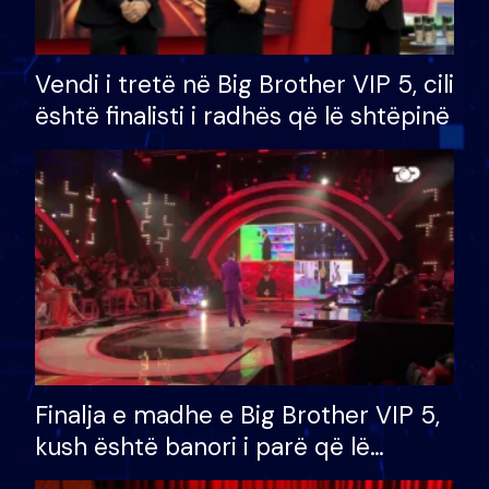
Vendi i tretë në Big Brother VIP 5, cili
është finalisti i radhës që lë shtëpinë
Finalja e madhe e Big Brother VIP 5,
kush është banori i parë që lë
shtëpinë dhe humb mundësinë për