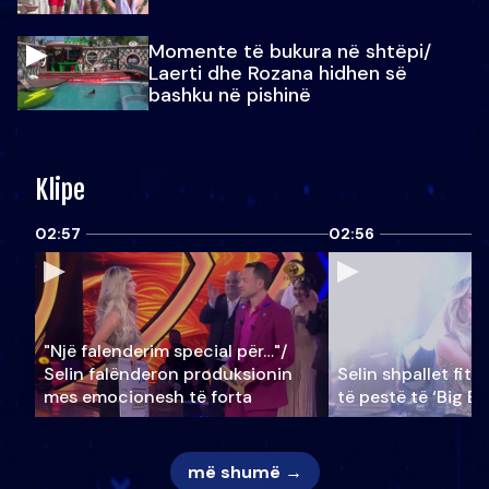
Momente të bukura në shtëpi/
Laerti dhe Rozana hidhen së
bashku në pishinë
Klipe
02:57
02:56
"Një falenderim special për…"/
Selin falënderon produksionin
Selin shpallet fitu
mes emocionesh të forta
të pestë të ‘Big Br
më shumë →