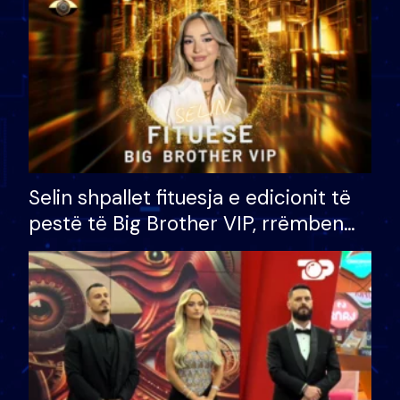
Selin shpallet fituesja e edicionit të
pestë të Big Brother VIP, rrëmben
çmimin e madh prej 100 mijë eurosh