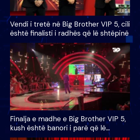
Vendi i tretë në Big Brother VIP 5, cili
është finalisti i radhës që lë shtëpinë
Finalja e madhe e Big Brother VIP 5,
kush është banori i parë që lë
shtëpinë dhe humb mundësinë për