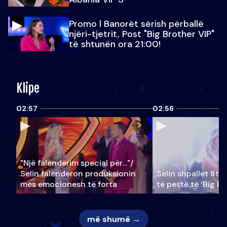
Promo l Banorët sërish përballë
njëri-tjetrit, Post "Big Brother VIP"
të shtunën ora 21:00!
Klipe
02:57
02:56
"Një falenderim special për…"/
Selin falënderon produksionin
Selin shpallet fitu
mes emocionesh të forta
të pestë të ‘Big Br
më shumë →