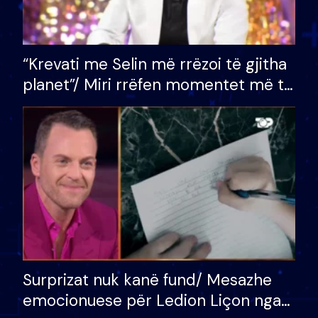
“Krevati me Selin më rrëzoi të gjitha
planet”/ Miri rrëfen momentet më të
bukura në shtëpinë e BB VIP: Do më
mungojë zilja e mëngjesit kur…
Surprizat nuk kanë fund/ Mesazhe
emocionuese për Ledion Liçon nga