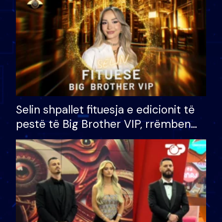
Selin shpallet fituesja e edicionit të
pestë të Big Brother VIP, rrëmben
çmimin e madh prej 100 mijë eurosh