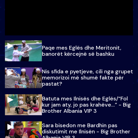
Paqe mes Eglës dhe Meritonit,
banorët kërcejnë së bashku
Nis sfida e pyetjeve, cili nga grupet
memorizoi më shumë fakte për
pastat?
Batuta mes Ilnisës dhe Eglës/“Fol
kur jam aty, jo pas krahëve…” - Big
Brother Albania VIP 3
Sara bisedon me Bardhin pas
diskutimit me Ilnisën - Big Brother
Albania VIP 3