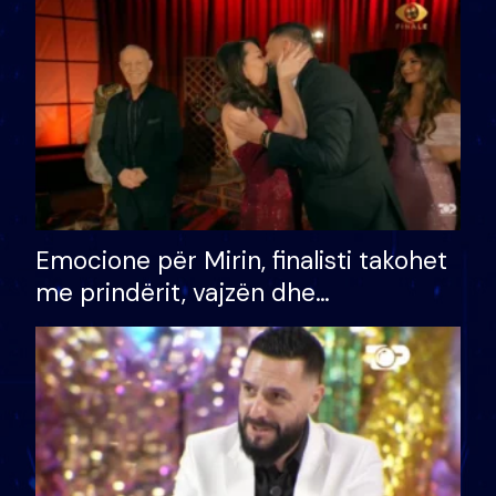
të fituar çmimin e madh
Emocione për Mirin, finalisti takohet
me prindërit, vajzën dhe
bashkëshorten: S’kemi ndonjë letër
divorci apo jo?