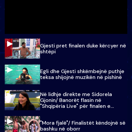
Gjesti pret finalen duke kërcyer në
shtëpi
Egli dhe Gjesti shkëmbejnë puthje
teksa shijojnë muzikën në pishinë
Në lidhje direkte me Sidorela
Gjonin/ Banorët flasin në
"Shqipëria Live" për finalen e
madhe
"Mora fjalë"/ Finalistët këndojnë së
bashku në oborr