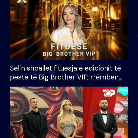
Selin shpallet fituesja e edicionit të
pestë të Big Brother VIP, rrëmben
çmimin e madh prej 100 mijë eurosh