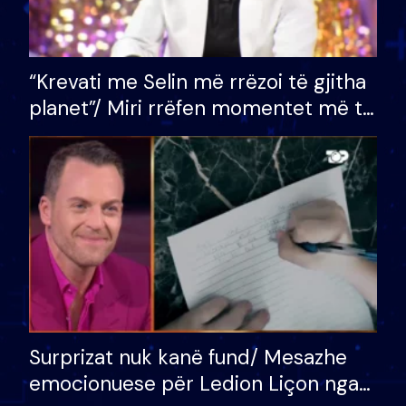
“Krevati me Selin më rrëzoi të gjitha
planet”/ Miri rrëfen momentet më të
bukura në shtëpinë e BB VIP: Do më
mungojë zilja e mëngjesit kur…
Surprizat nuk kanë fund/ Mesazhe
emocionuese për Ledion Liçon nga