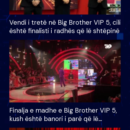
Vendi i tretë në Big Brother VIP 5, cili
është finalisti i radhës që lë shtëpinë
Finalja e madhe e Big Brother VIP 5,
kush është banori i parë që lë
shtëpinë dhe humb mundësinë për