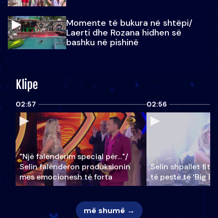
Momente të bukura në shtëpi/
Laerti dhe Rozana hidhen së
bashku në pishinë
Klipe
02:57
02:56
"Një falenderim special për…"/
Selin falënderon produksionin
Selin shpallet fitu
mes emocionesh të forta
të pestë të ‘Big Br
më shumë →