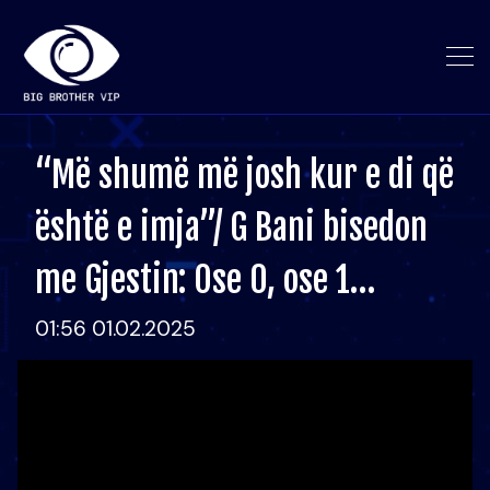
“Më shumë më josh kur e di që
është e imja”/ G Bani bisedon
me Gjestin: Ose 0, ose 1…
01:56 01.02.2025