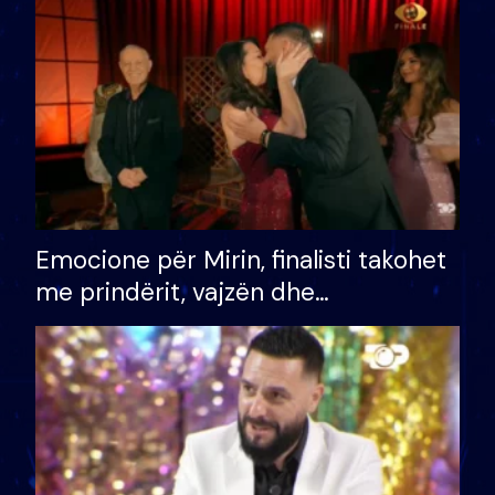
të fituar çmimin e madh
Emocione për Mirin, finalisti takohet
me prindërit, vajzën dhe
bashkëshorten: S’kemi ndonjë letër
divorci apo jo?