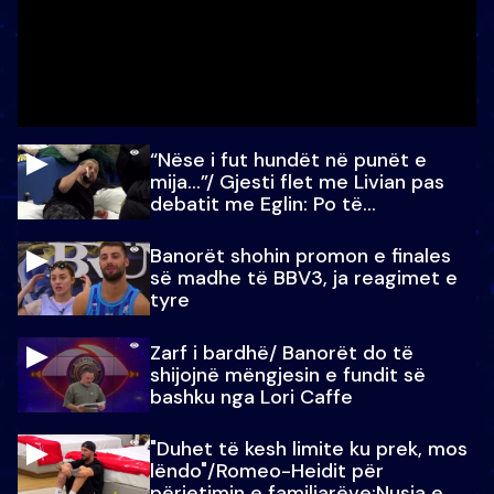
“Nëse i fut hundët në punët e
mija…”/ Gjesti flet me Livian pas
debatit me Eglin: Po të
paralajmëroj
Banorët shohin promon e finales
së madhe të BBV3, ja reagimet e
tyre
Zarf i bardhë/ Banorët do të
shijojnë mëngjesin e fundit së
bashku nga Lori Caffe
"Duhet të kesh limite ku prek, mos
lëndo"/Romeo-Heidit për
përjetimin e familjarëve:Nusja e