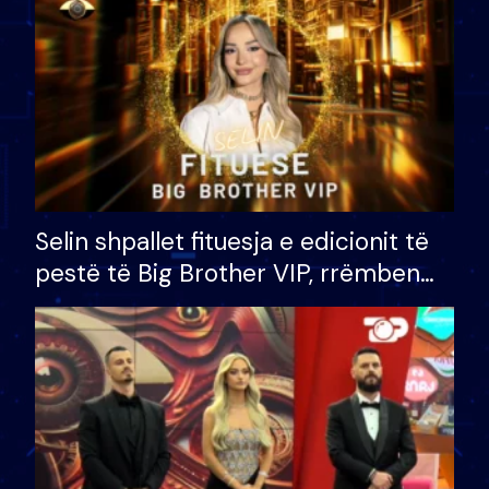
Selin shpallet fituesja e edicionit të
pestë të Big Brother VIP, rrëmben
çmimin e madh prej 100 mijë eurosh