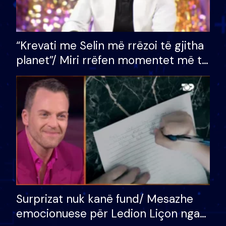
“Krevati me Selin më rrëzoi të gjitha
planet”/ Miri rrëfen momentet më të
bukura në shtëpinë e BB VIP: Do më
mungojë zilja e mëngjesit kur…
Surprizat nuk kanë fund/ Mesazhe
emocionuese për Ledion Liçon nga