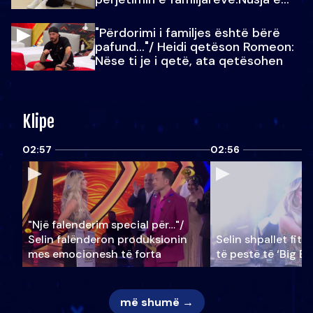
Julit…
"Përdorimi i familjes është bërë
pafund…"/ Heidi qetëson Romeon:
Nëse ti je i qetë, ata qetësohen
Klipe
02:57
02:56
"Një falenderim special për…"/
Selin falënderon produksionin
Selin shpallet fitu
mes emocionesh të forta
të pestë të ‘Big Br
më shumë →