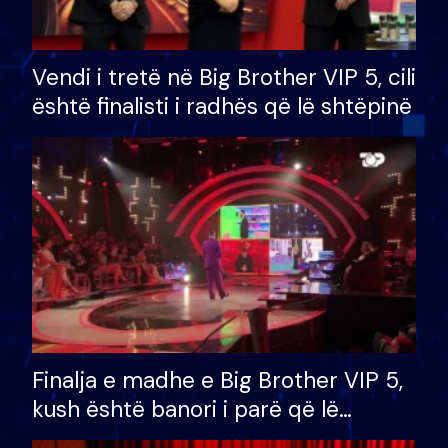
Vendi i tretë në Big Brother VIP 5, cili
është finalisti i radhës që lë shtëpinë
Finalja e madhe e Big Brother VIP 5,
kush është banori i parë që lë
shtëpinë dhe humb mundësinë për