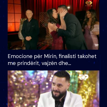
të fituar çmimin e madh
Emocione për Mirin, finalisti takohet
me prindërit, vajzën dhe
bashkëshorten: S’kemi ndonjë letër
divorci apo jo?