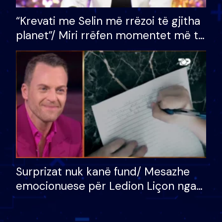
“Krevati me Selin më rrëzoi të gjitha
planet”/ Miri rrëfen momentet më të
bukura në shtëpinë e BB VIP: Do më
mungojë zilja e mëngjesit kur…
Surprizat nuk kanë fund/ Mesazhe
emocionuese për Ledion Liçon nga
nëna dhe fëmijët e tij, moderatori
nuk i mban dot lotët: Nuk meritoj…