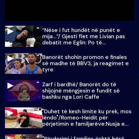
“Nëse i fut hundët në punët e
mija…”/ Gjesti flet me Livian pas
debatit me Eglin: Po të
paralajmëroj
Banorët shohin promon e finales
së madhe të BBV3, ja reagimet e
tyre
Zarf i bardhë/ Banorët do të
shijojnë mëngjesin e fundit së
bashku nga Lori Caffe
"Duhet të kesh limite ku prek, mos
lëndo"/Romeo-Heidit për
përjetimin e familjarëve:Nusja e
Julit…
"Përdorimi i familjes është bërë