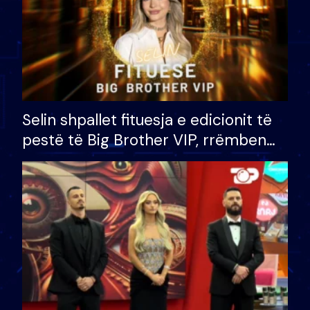
Selin shpallet fituesja e edicionit të
pestë të Big Brother VIP, rrëmben
çmimin e madh prej 100 mijë eurosh