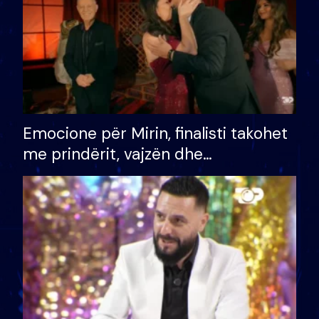
Emocione për Mirin, finalisti takohet
me prindërit, vajzën dhe
bashkëshorten: S’kemi ndonjë letër
divorci apo jo?