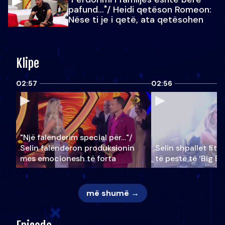
pafund…"/ Heidi qetëson Romeon:
Nëse ti je i qetë, ata qetësohen
Klipe
02:57
02:56
"Një falenderim special për…"/
Selin falënderon produksionin
Selin shpallet fitu
mes emocionesh të forta
të pestë të ‘Big Br
më shumë →