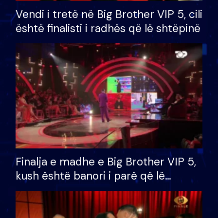
Vendi i tretë në Big Brother VIP 5, cili
është finalisti i radhës që lë shtëpinë
Finalja e madhe e Big Brother VIP 5,
kush është banori i parë që lë
shtëpinë dhe humb mundësinë për
të fituar çmimin e madh