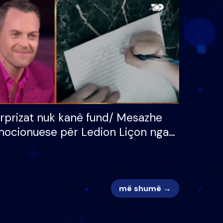
 për
S’kemi ndonjë letër divorci
adh
apo jo?
rprizat nuk kanë fund/ Mesazhe
ocionuese për Ledion Liçon nga
na dhe fëmijët e tij, moderatori
k i mban dot lotët: Nuk meritoj…
më shumë →