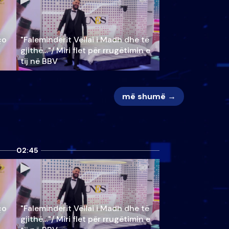
ço
"Faleminderit Vëllai i Madh dhe të
gjithë…"/ Miri flet për rrugëtimin e
tij në BBV
më shumë →
02:45
ço
"Faleminderit Vëllai i Madh dhe të
gjithë…"/ Miri flet për rrugëtimin e