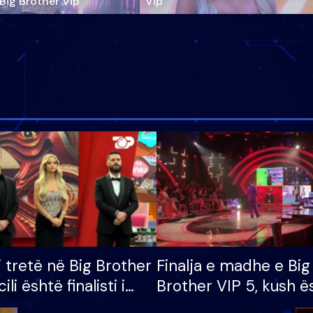
‘Big Brother Vip’
Vip"
i tretë në Big Brother
Finalja e madhe e Big
cili është finalisti i
Brother VIP 5, kush ë
 që lë shtëpinë
banori i parë që lë sh