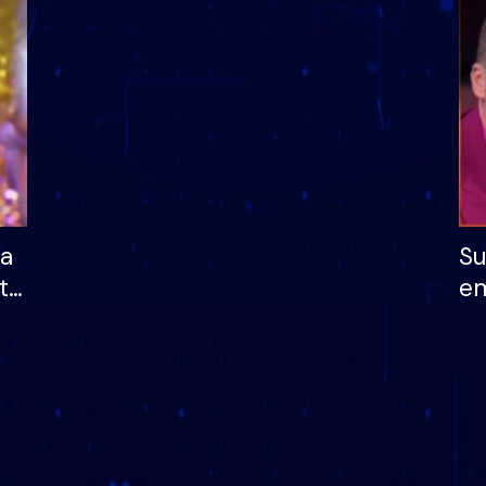
dhe humb mundësinë
të fituar çmimin e m
ha
Su
të
em
më
në
nu