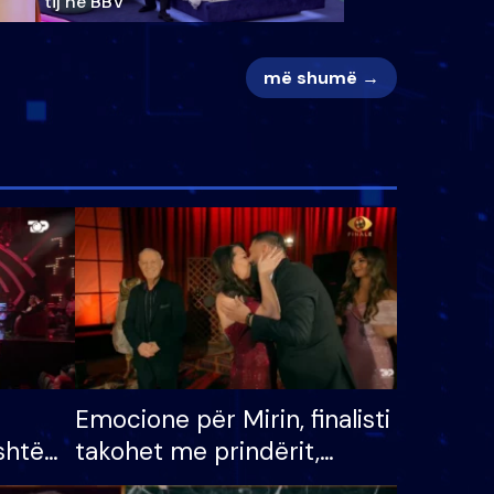
tij në BBV
më shumë →
Emocione për Mirin, finalisti
shtë
takohet me prindërit,
tëpinë
vajzën dhe bashkëshorten: