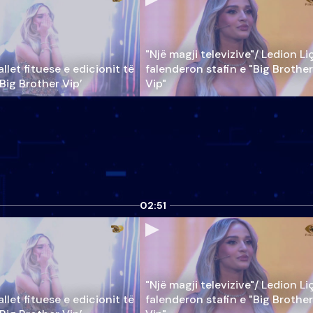
"Një magji televizive"/ Ledion Li
llet fituese e edicionit të
falenderon stafin e "Big Brother
‘Big Brother Vip’
Vip"
02:51
"Një magji televizive"/ Ledion Li
llet fituese e edicionit të
falenderon stafin e "Big Brother