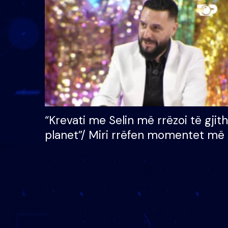
çmimin e madh prej 100
mijë eurosh
“Krevati me Selin më rrëzoi të gjit
planet”/ Miri rrëfen momentet më 
bukura në shtëpinë e BB VIP: Do 
mungojë zilja e mëngjesit kur…