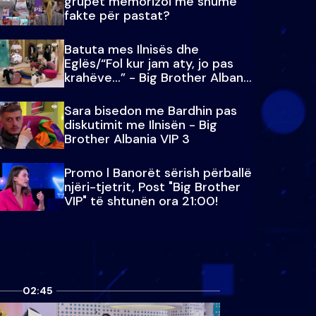
grupet memorizoi më shumë
fakte për pastat?
Batuta mes Ilnisës dhe
Eglës/“Fol kur jam aty, jo pas
krahëve…” - Big Brother Albania
VIP 3
Sara bisedon me Bardhin pas
diskutimit me Ilnisën - Big
Brother Albania VIP 3
Promo l Banorët sërish përballë
njëri-tjetrit, Post "Big Brother
VIP" të shtunën ora 21:00!
02:45