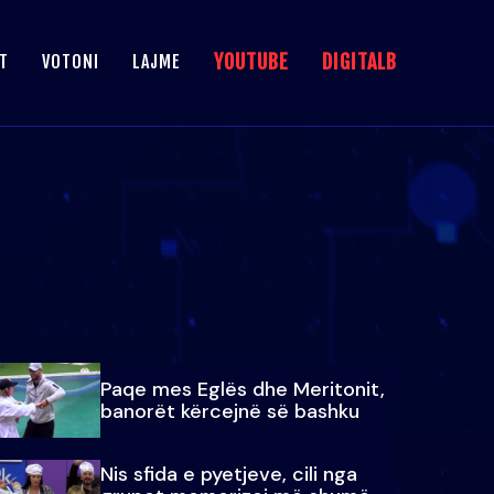
YOUTUBE
DIGITALB
T
VOTONI
LAJME
Paqe mes Eglës dhe Meritonit,
banorët kërcejnë së bashku
Nis sfida e pyetjeve, cili nga