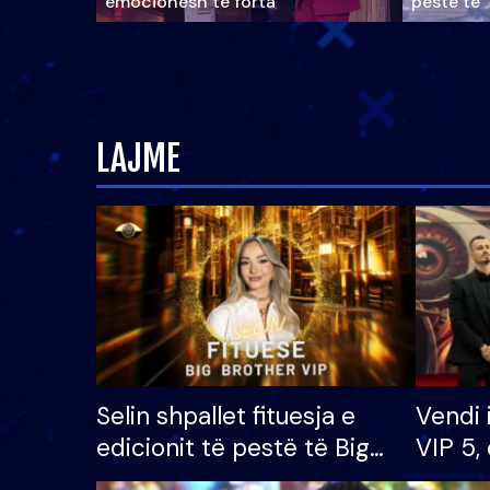
emocionesh të forta
pestë të 
LAJME
Selin shpallet fituesja e
Vendi 
edicionit të pestë të Big
VIP 5, 
Brother VIP, rrëmben
radhës