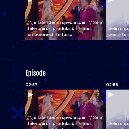
"Një falenderim special për…"/ Selin
falënderon produksionin mes
Selin shpa
emocionesh të forta
pestë të 
Episode
02:57
02:56
"Një falenderim special për…"/ Selin
falënderon produksionin mes
Selin shpa