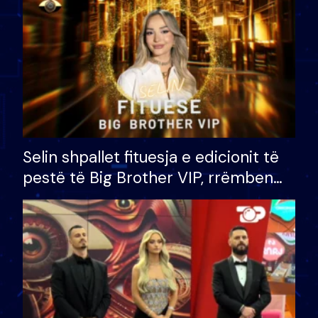
Selin shpallet fituesja e edicionit të
pestë të Big Brother VIP, rrëmben
çmimin e madh prej 100 mijë eurosh