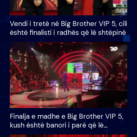
Vendi i tretë në Big Brother VIP 5, cili
është finalisti i radhës që lë shtëpinë
Finalja e madhe e Big Brother VIP 5,
kush është banori i parë që lë
shtëpinë dhe humb mundësinë për