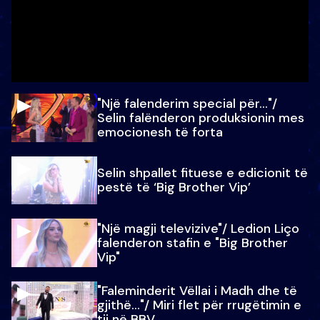
"Një falenderim special për…"/
Selin falënderon produksionin mes
emocionesh të forta
Selin shpallet fituese e edicionit të
pestë të ‘Big Brother Vip’
"Një magji televizive"/ Ledion Liço
falenderon stafin e "Big Brother
Vip"
"Faleminderit Vëllai i Madh dhe të
gjithë…"/ Miri flet për rrugëtimin e
tij në BBV