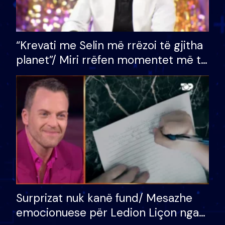
“Krevati me Selin më rrëzoi të gjitha
planet”/ Miri rrëfen momentet më të
bukura në shtëpinë e BB VIP: Do më
mungojë zilja e mëngjesit kur…
Surprizat nuk kanë fund/ Mesazhe
emocionuese për Ledion Liçon nga