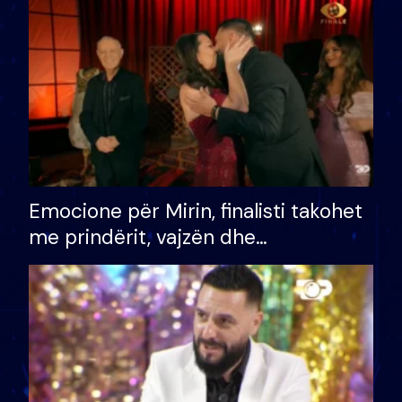
të fituar çmimin e madh
Emocione për Mirin, finalisti takohet
me prindërit, vajzën dhe
bashkëshorten: S’kemi ndonjë letër
divorci apo jo?