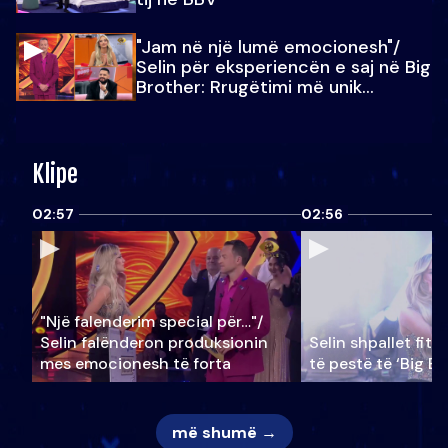
"Jam në një lumë emocionesh"/
Selin për eksperiencën e saj në Big
Brother: Rrugëtimi më unik…
Klipe
02:57
02:56
"Një falenderim special për…"/
Selin falënderon produksionin
Selin shpallet fitu
mes emocionesh të forta
të pestë të ‘Big Br
më shumë →