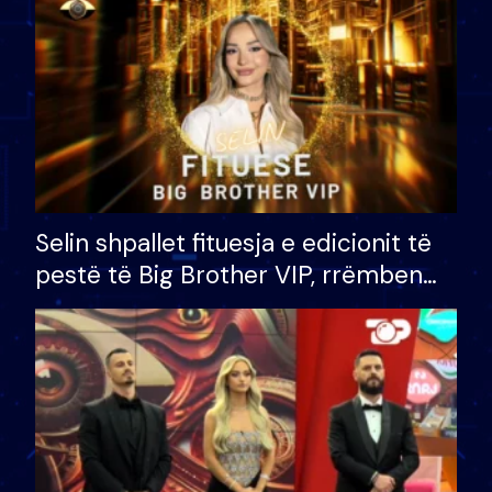
Selin shpallet fituesja e edicionit të
pestë të Big Brother VIP, rrëmben
çmimin e madh prej 100 mijë eurosh