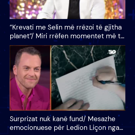
“Krevati me Selin më rrëzoi të gjitha
planet”/ Miri rrëfen momentet më të
bukura në shtëpinë e BB VIP: Do më
mungojë zilja e mëngjesit kur…
Surprizat nuk kanë fund/ Mesazhe
emocionuese për Ledion Liçon nga