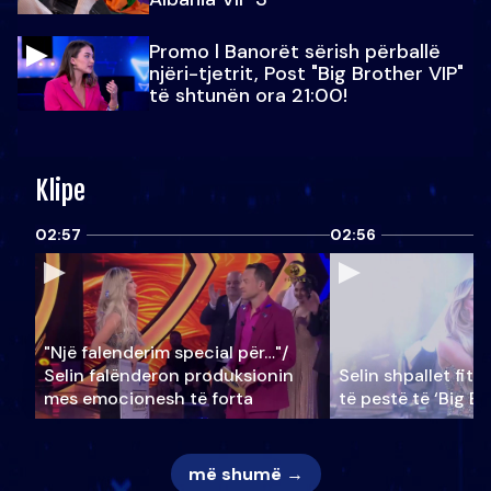
Promo l Banorët sërish përballë
njëri-tjetrit, Post "Big Brother VIP"
të shtunën ora 21:00!
Klipe
02:57
02:56
"Një falenderim special për…"/
Selin falënderon produksionin
Selin shpallet fitu
mes emocionesh të forta
të pestë të ‘Big Br
më shumë →