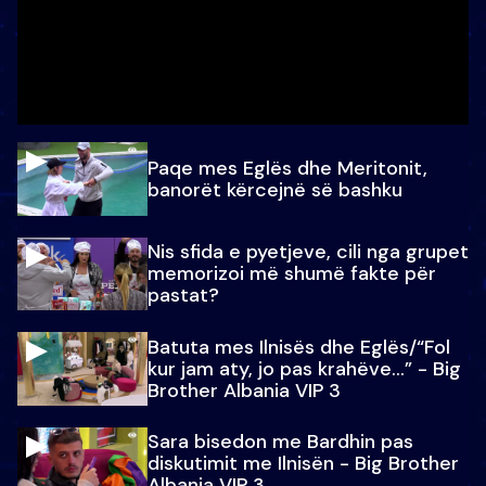
Paqe mes Eglës dhe Meritonit,
banorët kërcejnë së bashku
Nis sfida e pyetjeve, cili nga grupet
memorizoi më shumë fakte për
pastat?
Batuta mes Ilnisës dhe Eglës/“Fol
kur jam aty, jo pas krahëve…” - Big
Brother Albania VIP 3
Sara bisedon me Bardhin pas
diskutimit me Ilnisën - Big Brother
Albania VIP 3