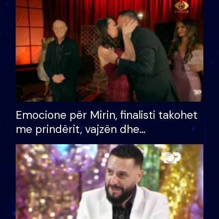
të fituar çmimin e madh
Emocione për Mirin, finalisti takohet
me prindërit, vajzën dhe
bashkëshorten: S’kemi ndonjë letër
divorci apo jo?