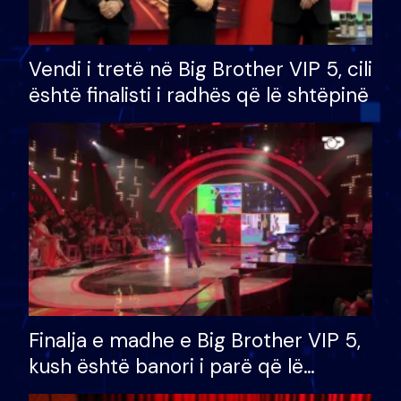
Vendi i tretë në Big Brother VIP 5, cili
është finalisti i radhës që lë shtëpinë
Finalja e madhe e Big Brother VIP 5,
kush është banori i parë që lë
shtëpinë dhe humb mundësinë për