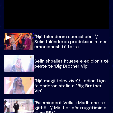
"Një falenderim special për…"/
Selin falënderon produksionin mes
emocionesh të forta
Selin shpallet fituese e edicionit të
pestë të ‘Big Brother Vip’
"Një magji televizive"/ Ledion Liço
falenderon stafin e "Big Brother
Vip"
"Faleminderit Vëllai i Madh dhe të
gjithë…"/ Miri flet për rrugëtimin e
tij në BBV