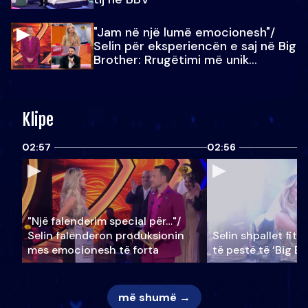
"Jam në një lumë emocionesh"/
Selin për eksperiencën e saj në Big
Brother: Rrugëtimi më unik…
Klipe
02:57
02:56
"Një falenderim special për…"/
Selin falënderon produksionin
Selin shpallet fitu
mes emocionesh të forta
të pestë të ‘Big Br
më shumë →