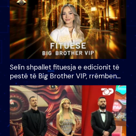
Selin shpallet fituesja e edicionit të
pestë të Big Brother VIP, rrëmben
çmimin e madh prej 100 mijë eurosh