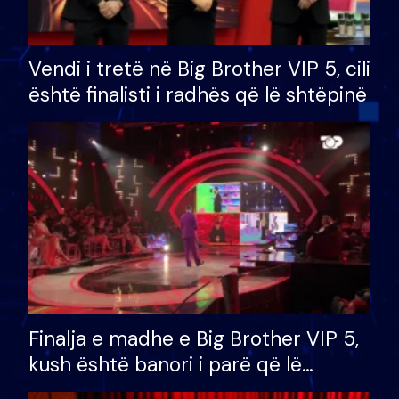
Vendi i tretë në Big Brother VIP 5, cili
është finalisti i radhës që lë shtëpinë
Finalja e madhe e Big Brother VIP 5,
kush është banori i parë që lë
shtëpinë dhe humb mundësinë për