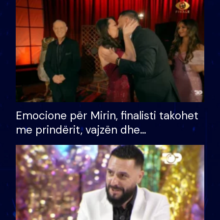
të fituar çmimin e madh
Emocione për Mirin, finalisti takohet
me prindërit, vajzën dhe
bashkëshorten: S’kemi ndonjë letër
divorci apo jo?