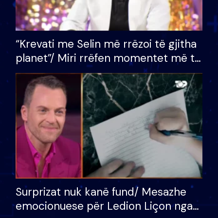
“Krevati me Selin më rrëzoi të gjitha
planet”/ Miri rrëfen momentet më të
bukura në shtëpinë e BB VIP: Do më
mungojë zilja e mëngjesit kur…
Surprizat nuk kanë fund/ Mesazhe
emocionuese për Ledion Liçon nga