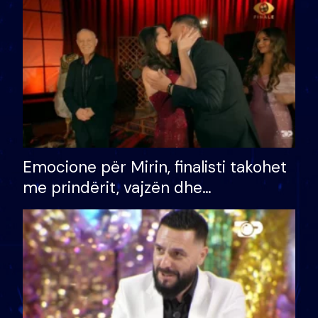
të fituar çmimin e madh
Emocione për Mirin, finalisti takohet
me prindërit, vajzën dhe
bashkëshorten: S’kemi ndonjë letër
divorci apo jo?