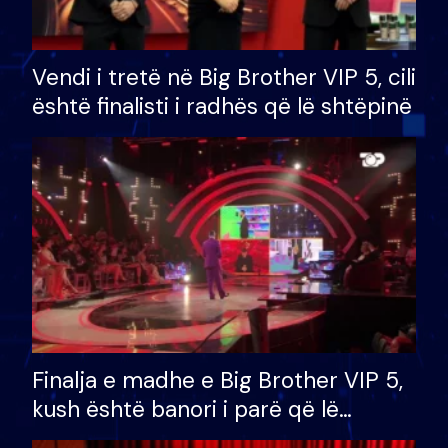
Vendi i tretë në Big Brother VIP 5, cili
është finalisti i radhës që lë shtëpinë
Finalja e madhe e Big Brother VIP 5,
kush është banori i parë që lë
shtëpinë dhe humb mundësinë për