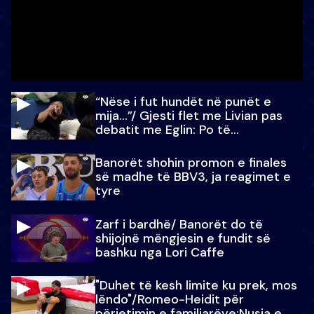
“Nëse i fut hundët në punët e
mija…”/ Gjesti flet me Livian pas
debatit me Eglin: Po të
paralajmëroj
Banorët shohin promon e finales
së madhe të BBV3, ja reagimet e
tyre
Zarf i bardhë/ Banorët do të
shijojnë mëngjesin e fundit së
bashku nga Lori Caffe
"Duhet të kesh limite ku prek, mos
lëndo"/Romeo-Heidit për
përjetimin e familjarëve:Nusja e