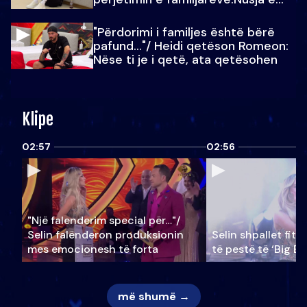
Julit…
"Përdorimi i familjes është bërë
pafund…"/ Heidi qetëson Romeon:
Nëse ti je i qetë, ata qetësohen
Klipe
02:57
02:56
"Një falenderim special për…"/
Selin falënderon produksionin
Selin shpallet fitu
mes emocionesh të forta
të pestë të ‘Big Br
më shumë →