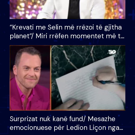
“Krevati me Selin më rrëzoi të gjitha
planet”/ Miri rrëfen momentet më të
bukura në shtëpinë e BB VIP: Do më
mungojë zilja e mëngjesit kur…
Surprizat nuk kanë fund/ Mesazhe
emocionuese për Ledion Liçon nga