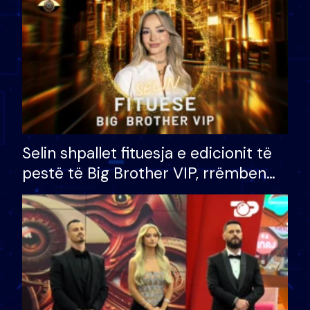
Selin shpallet fituesja e edicionit të
pestë të Big Brother VIP, rrëmben
çmimin e madh prej 100 mijë eurosh