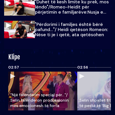
"Duhet të kesh limite ku prek, mos
lëndo"/Romeo-Heidit për
përjetimin e familjarëve:Nusja e
Julit…
"Përdorimi i familjes është bërë
pafund…"/ Heidi qetëson Romeon:
Nëse ti je i qetë, ata qetësohen
Klipe
02:57
02:56
"Një falenderim special për…"/
Selin falënderon produksionin
Selin shpallet fitu
mes emocionesh të forta
të pestë të ‘Big Br