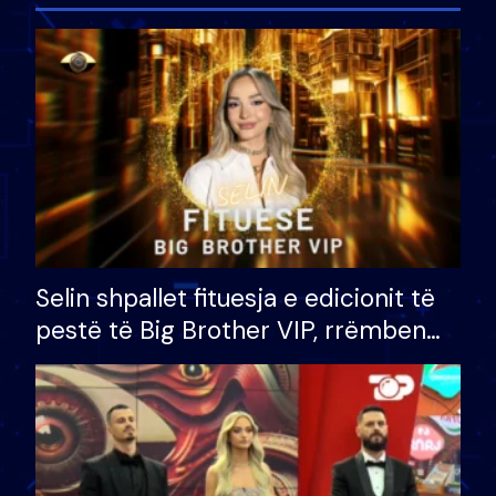
Selin shpallet fituesja e edicionit të
pestë të Big Brother VIP, rrëmben
çmimin e madh prej 100 mijë eurosh