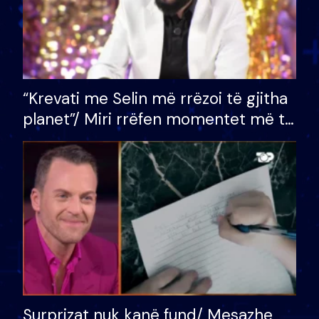
“Krevati me Selin më rrëzoi të gjitha
planet”/ Miri rrëfen momentet më të
bukura në shtëpinë e BB VIP: Do më
mungojë zilja e mëngjesit kur…
Surprizat nuk kanë fund/ Mesazhe