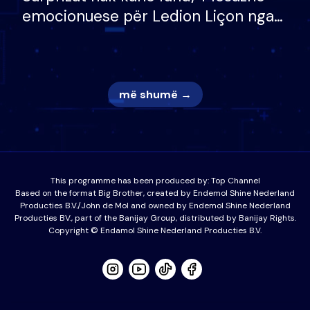
emocionuese për Ledion Liçon nga
nëna dhe fëmijët e tij, moderatori
nuk i mban dot lotët: Nuk meritoj…
më shumë →
This programme has been produced by:
Top Channel
Based on the format Big Brother, created by Endemol Shine Nederland
Producties B.V./John de Mol and owned by Endemol Shine Nederland
Producties BV., part of the Banijay Group, distributed by Banijay Rights.
Copyright © Endamol Shine Nederland Producties B.V.