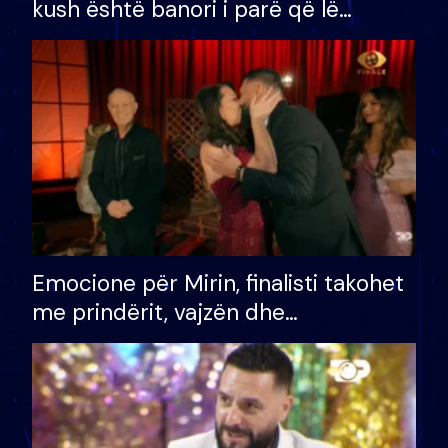
kush është banori i parë që lë
shtëpinë dhe humb mundësinë për
të fituar çmimin e madh
Emocione për Mirin, finalisti takohet
me prindërit, vajzën dhe
bashkëshorten: S’kemi ndonjë letër
divorci apo jo?