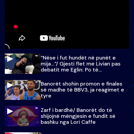
“Nëse i fut hundët në punët e
mija…”/ Gjesti flet me Livian pas
debatit me Eglin: Po të
paralajmëroj
Banorët shohin promon e finales
së madhe të BBV3, ja reagimet e
tyre
Zarf i bardhë/ Banorët do të
shijojnë mëngjesin e fundit së
bashku nga Lori Caffe