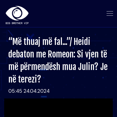
“Më thuaj më fal...”/ Heidi
debaton me Romeon: Si vjen të
më përmendësh mua Julin? Je
në terezi?
05:45 24.04.2024