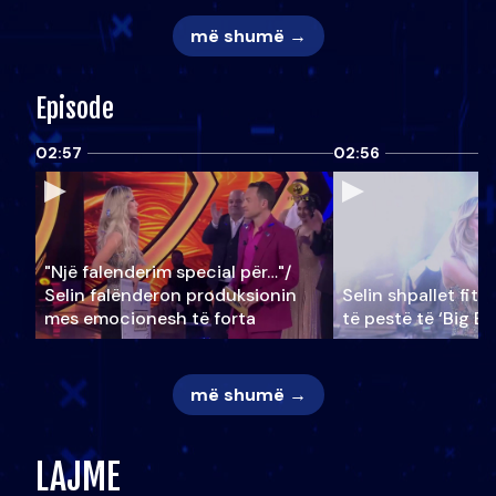
më shumë →
Episode
02:57
02:56
"Një falenderim special për…"/
Selin falënderon produksionin
Selin shpallet fitu
mes emocionesh të forta
të pestë të ‘Big Br
më shumë →
LAJME