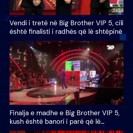
Vendi i tretë në Big Brother VIP 5, cili
është finalisti i radhës që lë shtëpinë
Finalja e madhe e Big Brother VIP 5,
kush është banori i parë që lë
shtëpinë dhe humb mundësinë për