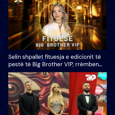
Selin shpallet fituesja e edicionit të
pestë të Big Brother VIP, rrëmben
çmimin e madh prej 100 mijë eurosh