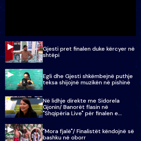
Gjesti pret finalen duke kërcyer në
shtëpi
Egli dhe Gjesti shkëmbejnë puthje
teksa shijojnë muzikën në pishinë
Në lidhje direkte me Sidorela
Gjonin/ Banorët flasin në
"Shqipëria Live" për finalen e
madhe
"Mora fjalë"/ Finalistët këndojnë së
bashku në oborr