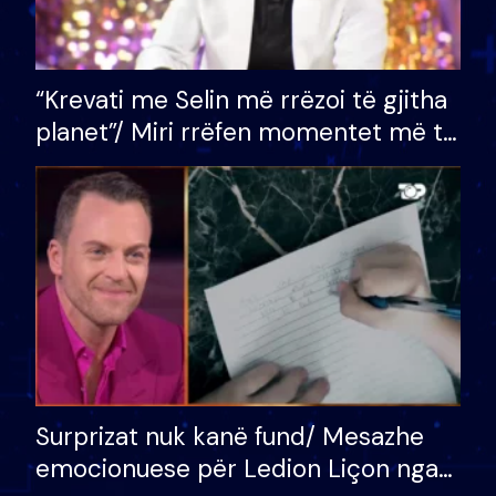
“Krevati me Selin më rrëzoi të gjitha
planet”/ Miri rrëfen momentet më të
bukura në shtëpinë e BB VIP: Do më
mungojë zilja e mëngjesit kur…
Surprizat nuk kanë fund/ Mesazhe
emocionuese për Ledion Liçon nga