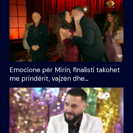
të fituar çmimin e madh
Emocione për Mirin, finalisti takohet
me prindërit, vajzën dhe
bashkëshorten: S’kemi ndonjë letër
divorci apo jo?