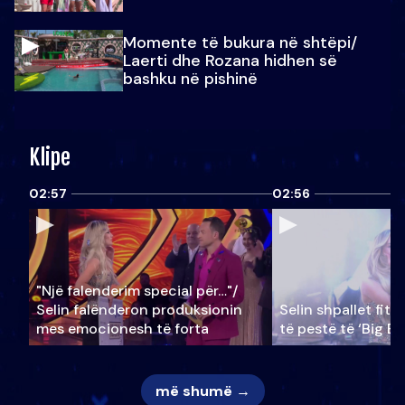
Momente të bukura në shtëpi/
Laerti dhe Rozana hidhen së
bashku në pishinë
Klipe
02:57
02:56
"Një falenderim special për…"/
Selin falënderon produksionin
Selin shpallet fitu
mes emocionesh të forta
të pestë të ‘Big Br
më shumë →