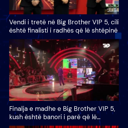
Vendi i tretë në Big Brother VIP 5, cili
është finalisti i radhës që lë shtëpinë
Finalja e madhe e Big Brother VIP 5,
kush është banori i parë që lë
shtëpinë dhe humb mundësinë për