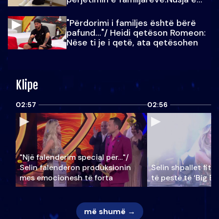
Julit…
"Përdorimi i familjes është bërë
pafund…"/ Heidi qetëson Romeon:
Nëse ti je i qetë, ata qetësohen
Klipe
02:57
02:56
"Një falenderim special për…"/
Selin falënderon produksionin
Selin shpallet fitu
mes emocionesh të forta
të pestë të ‘Big Br
më shumë →