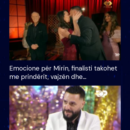
të fituar çmimin e madh
Emocione për Mirin, finalisti takohet
me prindërit, vajzën dhe
bashkëshorten: S’kemi ndonjë letër
divorci apo jo?