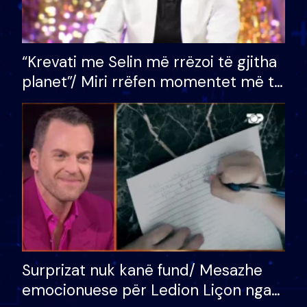
“Krevati me Selin më rrëzoi të gjitha
planet”/ Miri rrëfen momentet më të
bukura në shtëpinë e BB VIP: Do më
mungojë zilja e mëngjesit kur…
Surprizat nuk kanë fund/ Mesazhe
emocionuese për Ledion Liçon nga