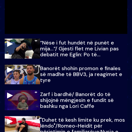
“Nëse i fut hundët në punët e
mija…”/ Gjesti flet me Livian pas
debatit me Eglin: Po të
paralajmëroj
Banorët shohin promon e finales
së madhe të BBV3, ja reagimet e
tyre
Zarf i bardhë/ Banorët do të
shijojnë mëngjesin e fundit së
bashku nga Lori Caffe
"Duhet të kesh limite ku prek, mos
lëndo"/Romeo-Heidit për
përjetimin e familjarëve:Nusja e