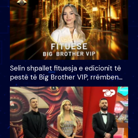
Selin shpallet fituesja e edicionit të
pestë të Big Brother VIP, rrëmben
çmimin e madh prej 100 mijë eurosh