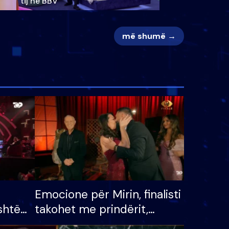
tij në BBV
më shumë →
Emocione për Mirin, finalisti
shtë
takohet me prindërit,
tëpinë
vajzën dhe bashkëshorten: