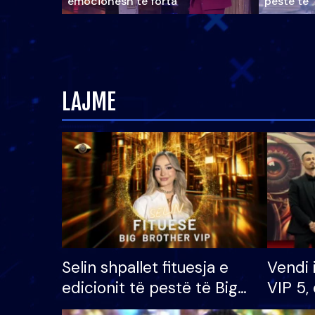
emocionesh të forta
pestë të 
LAJME
Selin shpallet fituesja e
Vendi 
edicionit të pestë të Big
VIP 5, 
Brother VIP, rrëmben
radhës