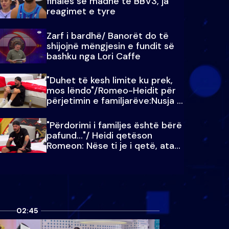
finales së madhe të BBV3, ja
reagimet e tyre
Zarf i bardhë/ Banorët do të
shijojnë mëngjesin e fundit së
bashku nga Lori Caffe
"Duhet të kesh limite ku prek,
mos lëndo"/Romeo-Heidit për
përjetimin e familjarëve:Nusja e
Julit…
"Përdorimi i familjes është bërë
pafund…"/ Heidi qetëson
Romeon: Nëse ti je i qetë, ata
qetësohen
02:45