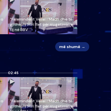
ço
"Faleminderit Vëllai i Madh dhe të
gjithë…"/ Miri flet për rrugëtimin e
tij në BBV
më shumë →
02:45
ço
"Faleminderit Vëllai i Madh dhe të
gjithë…"/ Miri flet për rrugëtimin e