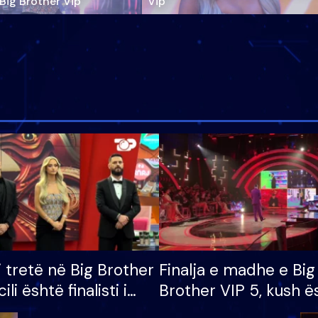
‘Big Brother Vip’
Vip"
i tretë në Big Brother
Finalja e madhe e Big
cili është finalisti i
Brother VIP 5, kush ë
 që lë shtëpinë
banori i parë që lë sh