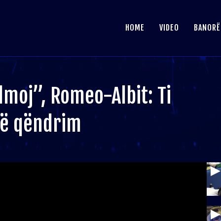
HOME
VIDEO
BANORË
lmoj”, Romeo-Albit: Ti
të qëndrim