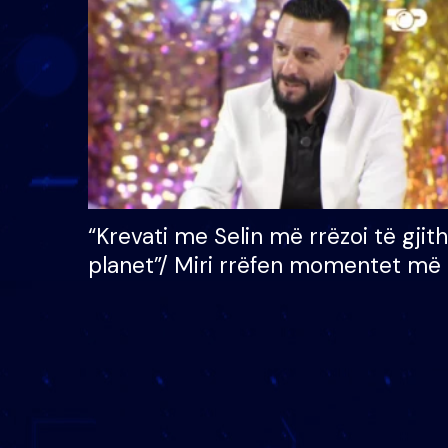
çmimin e madh prej 100
mijë eurosh
“Krevati me Selin më rrëzoi të gjit
planet”/ Miri rrëfen momentet më 
bukura në shtëpinë e BB VIP: Do 
mungojë zilja e mëngjesit kur…