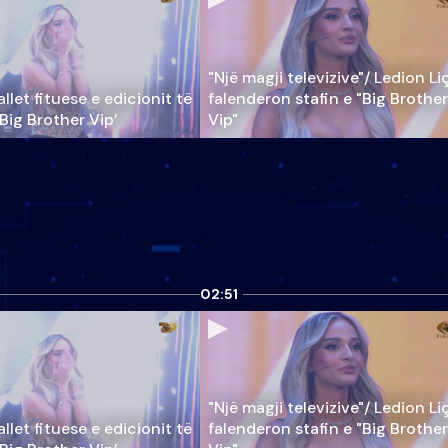
"Një magji televizive"/ Ledion Li
llet fituese e edicionit të
falenderon stafin e "Big Brother
‘Big Brother Vip’
Vip"
02:51
"Një magji televizive"/ Ledion Li
llet fituese e edicionit të
falenderon stafin e "Big Brother