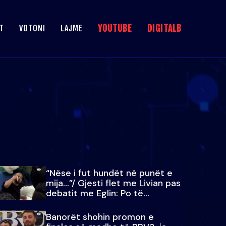
YOUTUBE
DIGITALB
T
VOTONI
LAJME
“Nëse i fut hundët në punët e
mija…”/ Gjesti flet me Livian pas
debatit me Eglin: Po të
paralajmëroj
Banorët shohin promon e