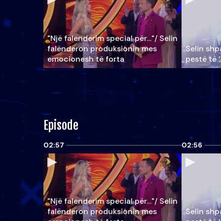
"Një falenderim special për…"/ Selin
falënderon produksionin mes
Selin shpa
emocionesh të forta
pestë të 
Episode
02:57
02:56
"Një falenderim special për…"/ Selin
falënderon produksionin mes
Selin shpa