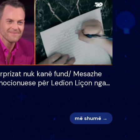
 për
S’kemi ndonjë letër divorci
adh
apo jo?
rprizat nuk kanë fund/ Mesazhe
ocionuese për Ledion Liçon nga
na dhe fëmijët e tij, moderatori
k i mban dot lotët: Nuk meritoj…
më shumë →