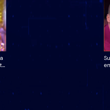
dhe humb mundësinë
të fituar çmimin e m
ha
Su
të
em
më
në
nu