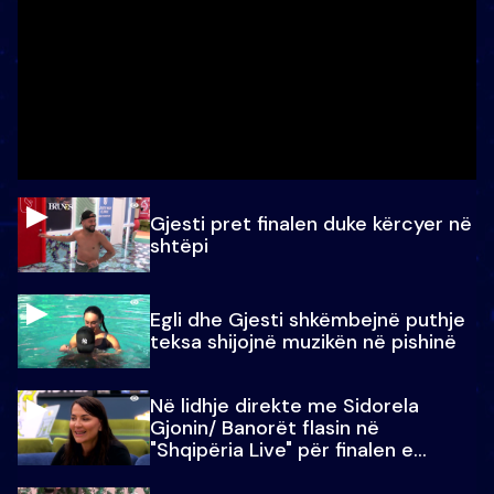
Gjesti pret finalen duke kërcyer në
shtëpi
Egli dhe Gjesti shkëmbejnë puthje
teksa shijojnë muzikën në pishinë
Në lidhje direkte me Sidorela
Gjonin/ Banorët flasin në
"Shqipëria Live" për finalen e
madhe