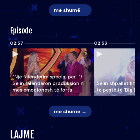
më shumë →
Episode
02:57
02:56
"Një falenderim special për…"/
Selin falënderon produksionin
Selin shpallet fitu
mes emocionesh të forta
të pestë të ‘Big Br
më shumë →
LAJME