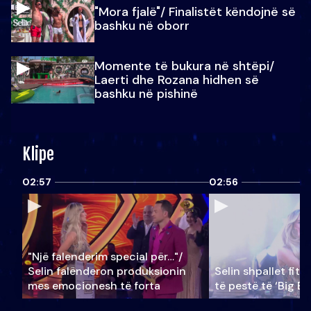
"Mora fjalë"/ Finalistët këndojnë së
bashku në oborr
Momente të bukura në shtëpi/
Laerti dhe Rozana hidhen së
bashku në pishinë
Klipe
02:57
02:56
"Një falenderim special për…"/
Selin falënderon produksionin
Selin shpallet fitu
mes emocionesh të forta
të pestë të ‘Big Br