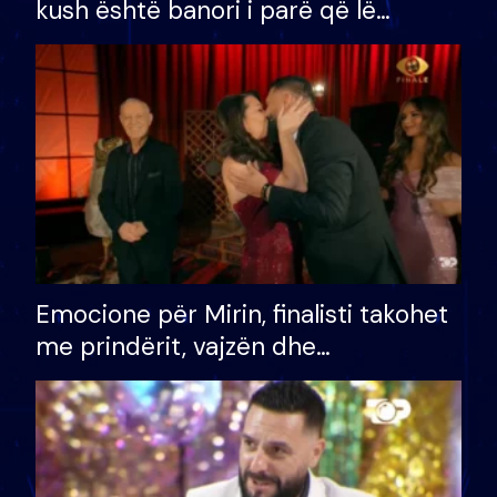
kush është banori i parë që lë
shtëpinë dhe humb mundësinë për
të fituar çmimin e madh
Emocione për Mirin, finalisti takohet
me prindërit, vajzën dhe
bashkëshorten: S’kemi ndonjë letër
divorci apo jo?