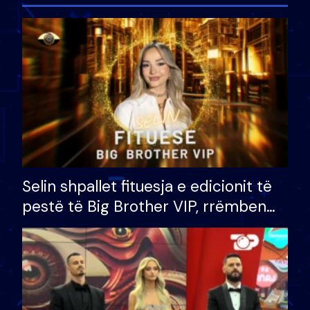
Selin shpallet fituesja e edicionit të
pestë të Big Brother VIP, rrëmben
çmimin e madh prej 100 mijë eurosh