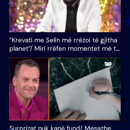
“Krevati me Selin më rrëzoi të gjitha
planet”/ Miri rrëfen momentet më të
bukura në shtëpinë e BB VIP: Do më
mungojë zilja e mëngjesit kur…
Surprizat nuk kanë fund/ Mesazhe