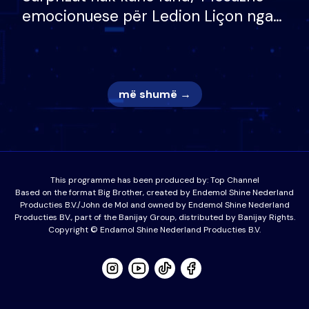
emocionuese për Ledion Liçon nga
nëna dhe fëmijët e tij, moderatori
nuk i mban dot lotët: Nuk meritoj…
më shumë →
This programme has been produced by:
Top Channel
Based on the format Big Brother, created by Endemol Shine Nederland
Producties B.V./John de Mol and owned by Endemol Shine Nederland
Producties BV., part of the Banijay Group, distributed by Banijay Rights.
Copyright © Endamol Shine Nederland Producties B.V.