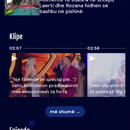
Laerti dhe Rozana hidhen së
bashku në pishinë
Klipe
02:57
02:56
"Një falenderim special për…"/
Selin falënderon produksionin
Selin shpallet fitu
mes emocionesh të forta
të pestë të ‘Big Br
më shumë →