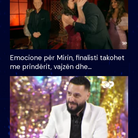
Emocione për Mirin, finalisti takohet
me prindërit, vajzën dhe
bashkëshorten: S’kemi ndonjë letër
divorci apo jo?