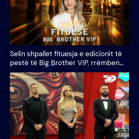
Selin shpallet fituesja e edicionit të
pestë të Big Brother VIP, rrëmben
çmimin e madh prej 100 mijë eurosh