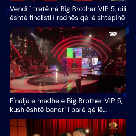
Vendi i tretë në Big Brother VIP 5, cili
është finalisti i radhës që lë shtëpinë
Finalja e madhe e Big Brother VIP 5,
kush është banori i parë që lë
shtëpinë dhe humb mundësinë për
të fituar çmimin e madh