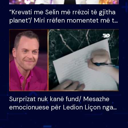
“Krevati me Selin më rrëzoi të gjitha
planet”/ Miri rrëfen momentet më të
bukura në shtëpinë e BB VIP: Do më
mungojë zilja e mëngjesit kur…
Surprizat nuk kanë fund/ Mesazhe
emocionuese për Ledion Liçon nga
nëna dhe fëmijët e tij, moderatori
nuk i mban dot lotët: Nuk meritoj…