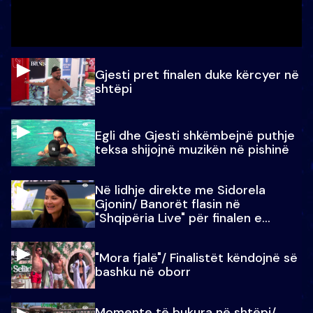
Gjesti pret finalen duke kërcyer në
shtëpi
Egli dhe Gjesti shkëmbejnë puthje
teksa shijojnë muzikën në pishinë
Në lidhje direkte me Sidorela
Gjonin/ Banorët flasin në
"Shqipëria Live" për finalen e
madhe
"Mora fjalë"/ Finalistët këndojnë së
bashku në oborr
Momente të bukura në shtëpi/