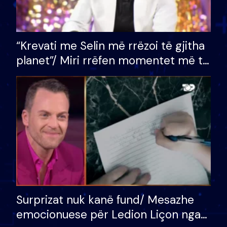
“Krevati me Selin më rrëzoi të gjitha
planet”/ Miri rrëfen momentet më të
bukura në shtëpinë e BB VIP: Do më
mungojë zilja e mëngjesit kur…
Surprizat nuk kanë fund/ Mesazhe
emocionuese për Ledion Liçon nga