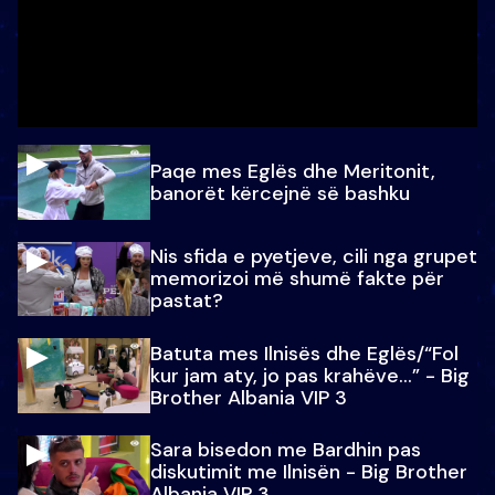
Paqe mes Eglës dhe Meritonit,
banorët kërcejnë së bashku
Nis sfida e pyetjeve, cili nga grupet
memorizoi më shumë fakte për
pastat?
Batuta mes Ilnisës dhe Eglës/“Fol
kur jam aty, jo pas krahëve…” - Big
Brother Albania VIP 3
Sara bisedon me Bardhin pas
diskutimit me Ilnisën - Big Brother
Albania VIP 3