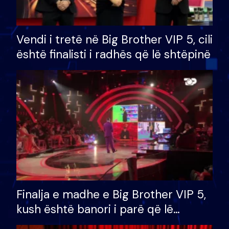
Vendi i tretë në Big Brother VIP 5, cili
është finalisti i radhës që lë shtëpinë
Finalja e madhe e Big Brother VIP 5,
kush është banori i parë që lë
shtëpinë dhe humb mundësinë për