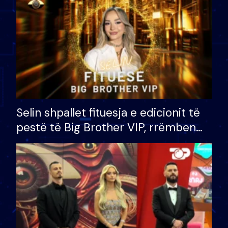
Selin shpallet fituesja e edicionit të
pestë të Big Brother VIP, rrëmben
çmimin e madh prej 100 mijë eurosh