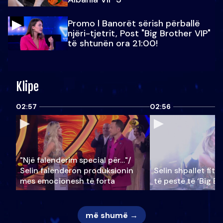
Promo l Banorët sërish përballë
njëri-tjetrit, Post "Big Brother VIP"
të shtunën ora 21:00!
Klipe
02:57
02:56
"Një falenderim special për…"/
Selin falënderon produksionin
Selin shpallet fitu
mes emocionesh të forta
të pestë të ‘Big Br
më shumë →