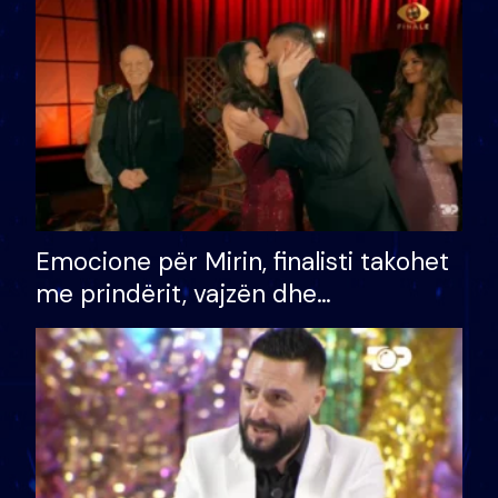
të fituar çmimin e madh
Emocione për Mirin, finalisti takohet
me prindërit, vajzën dhe
bashkëshorten: S’kemi ndonjë letër
divorci apo jo?