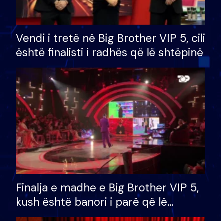
Vendi i tretë në Big Brother VIP 5, cili
është finalisti i radhës që lë shtëpinë
Finalja e madhe e Big Brother VIP 5,
kush është banori i parë që lë
shtëpinë dhe humb mundësinë për