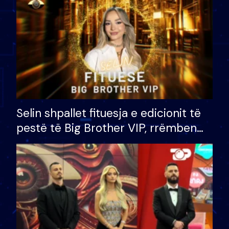
Selin shpallet fituesja e edicionit të
pestë të Big Brother VIP, rrëmben
çmimin e madh prej 100 mijë eurosh