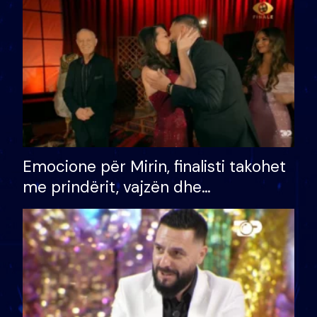
të fituar çmimin e madh
Emocione për Mirin, finalisti takohet
me prindërit, vajzën dhe
bashkëshorten: S’kemi ndonjë letër
divorci apo jo?