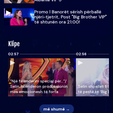
Promo l Banorët sërish përballë
njëri-tjetrit, Post "Big Brother VIP"
të shtunën ora 21:00!
Klipe
02:57
02:56
"Një falenderim special për…"/
Selin falënderon produksionin
Selin shpallet fitu
mes emocionesh të forta
të pestë të ‘Big Br
më shumë →