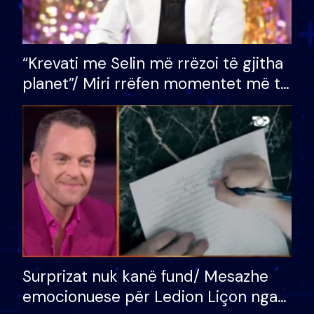
“Krevati me Selin më rrëzoi të gjitha
planet”/ Miri rrëfen momentet më të
bukura në shtëpinë e BB VIP: Do më
mungojë zilja e mëngjesit kur…
Surprizat nuk kanë fund/ Mesazhe
emocionuese për Ledion Liçon nga