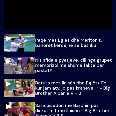
Paqe mes Eglës dhe Meritonit,
banorët kërcejnë së bashku
Nis sfida e pyetjeve, cili nga grupet
memorizoi më shumë fakte për
pastat?
Batuta mes Ilnisës dhe Eglës/“Fol
kur jam aty, jo pas krahëve…” - Big
Brother Albania VIP 3
Sara bisedon me Bardhin pas
diskutimit me Ilnisën - Big Brother
Albania VIP 3