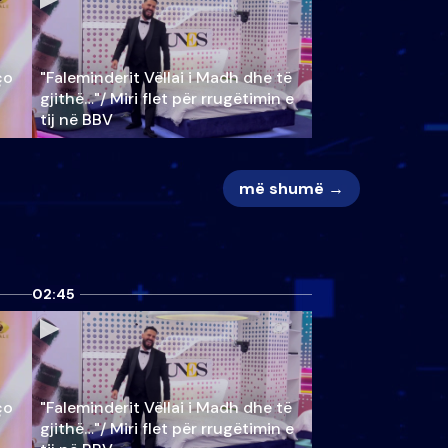
ço
"Faleminderit Vëllai i Madh dhe të
gjithë…"/ Miri flet për rrugëtimin e
tij në BBV
më shumë →
02:45
ço
"Faleminderit Vëllai i Madh dhe të
gjithë…"/ Miri flet për rrugëtimin e