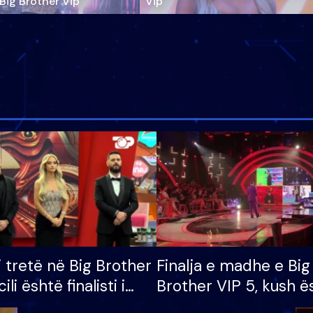
‘Big Brother Vip’
Vip"
i tretë në Big Brother
Finalja e madhe e Big
cili është finalisti i
Brother VIP 5, kush ë
 që lë shtëpinë
banori i parë që lë sh