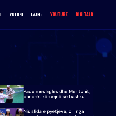
YOUTUBE
DIGITALB
T
VOTONI
LAJME
Paqe mes Eglës dhe Meritonit,
banorët kërcejnë së bashku
Nis sfida e pyetjeve, cili nga