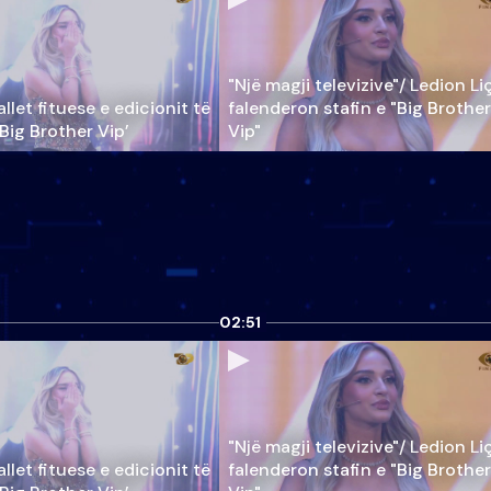
"Një magji televizive"/ Ledion Li
llet fituese e edicionit të
falenderon stafin e "Big Brother
‘Big Brother Vip’
Vip"
02:51
"Një magji televizive"/ Ledion Li
llet fituese e edicionit të
falenderon stafin e "Big Brother