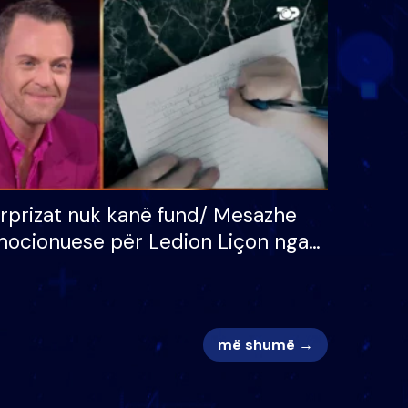
 për
S’kemi ndonjë letër divorci
adh
apo jo?
rprizat nuk kanë fund/ Mesazhe
ocionuese për Ledion Liçon nga
na dhe fëmijët e tij, moderatori
k i mban dot lotët: Nuk meritoj…
më shumë →