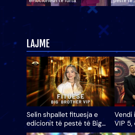
emocionesh të forta
pestë të 
LAJME
Selin shpallet fituesja e
Vendi 
edicionit të pestë të Big
VIP 5, 
Brother VIP, rrëmben
radhës