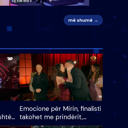
tij në BBV
më shumë →
Emocione për Mirin, finalisti
shtë
takohet me prindërit,
tëpinë
vajzën dhe bashkëshorten: