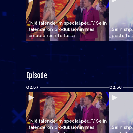
"Një falenderim special për…"/ Selin
falënderon produksionin mes
Selin shpa
emocionesh të forta
pestë të 
Episode
02:57
02:56
"Një falenderim special për…"/ Selin
falënderon produksionin mes
Selin shpa