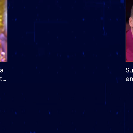
dhe humb mundësinë
të fituar çmimin e m
ha
Su
të
em
më
në
nu