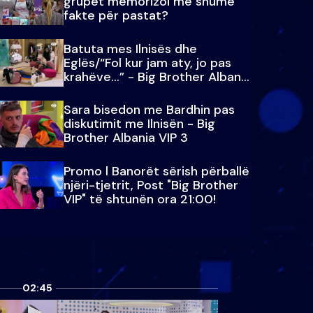
grupet memorizoi më shumë
fakte për pastat?
Batuta mes Ilnisës dhe
Eglës/“Fol kur jam aty, jo pas
krahëve…” - Big Brother Albania
VIP 3
Sara bisedon me Bardhin pas
diskutimit me Ilnisën - Big
Brother Albania VIP 3
Promo l Banorët sërish përballë
njëri-tjetrit, Post "Big Brother
VIP" të shtunën ora 21:00!
02:45