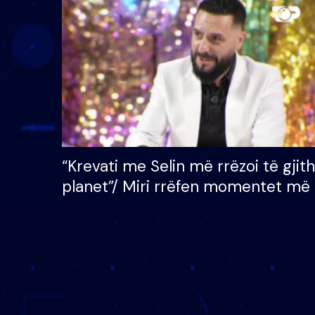
çmimin e madh prej 100
mijë eurosh
“Krevati me Selin më rrëzoi të gjit
planet”/ Miri rrëfen momentet më 
bukura në shtëpinë e BB VIP: Do 
mungojë zilja e mëngjesit kur…