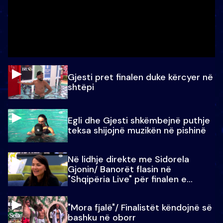
Gjesti pret finalen duke kërcyer në
shtëpi
Egli dhe Gjesti shkëmbejnë puthje
teksa shijojnë muzikën në pishinë
Në lidhje direkte me Sidorela
Gjonin/ Banorët flasin në
"Shqipëria Live" për finalen e
madhe
"Mora fjalë"/ Finalistët këndojnë së
bashku në oborr