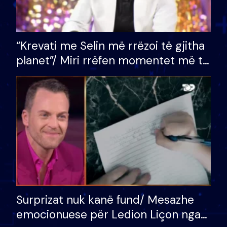
“Krevati me Selin më rrëzoi të gjitha
planet”/ Miri rrëfen momentet më të
bukura në shtëpinë e BB VIP: Do më
mungojë zilja e mëngjesit kur…
Surprizat nuk kanë fund/ Mesazhe
emocionuese për Ledion Liçon nga