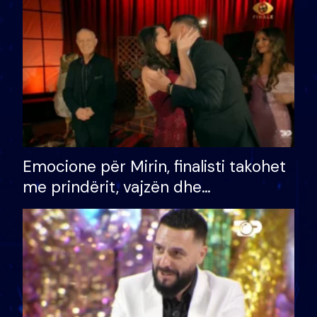
të fituar çmimin e madh
Emocione për Mirin, finalisti takohet
me prindërit, vajzën dhe
bashkëshorten: S’kemi ndonjë letër
divorci apo jo?