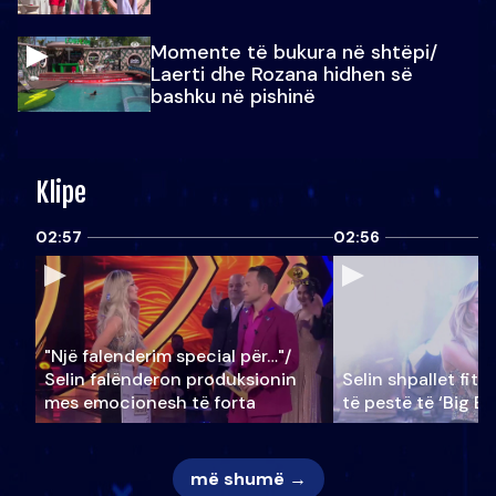
Momente të bukura në shtëpi/
Laerti dhe Rozana hidhen së
bashku në pishinë
Klipe
02:57
02:56
"Një falenderim special për…"/
Selin falënderon produksionin
Selin shpallet fitu
mes emocionesh të forta
të pestë të ‘Big Br
më shumë →