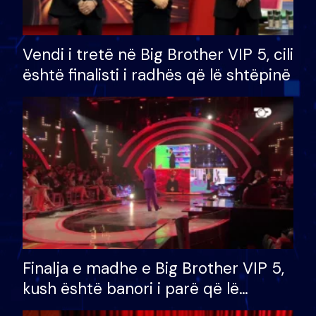
Vendi i tretë në Big Brother VIP 5, cili
është finalisti i radhës që lë shtëpinë
Finalja e madhe e Big Brother VIP 5,
kush është banori i parë që lë
shtëpinë dhe humb mundësinë për