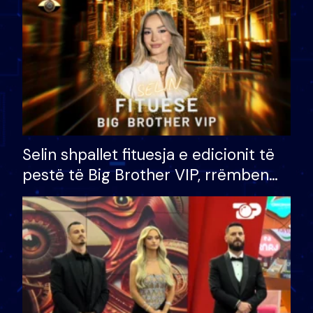
Selin shpallet fituesja e edicionit të
pestë të Big Brother VIP, rrëmben
çmimin e madh prej 100 mijë eurosh