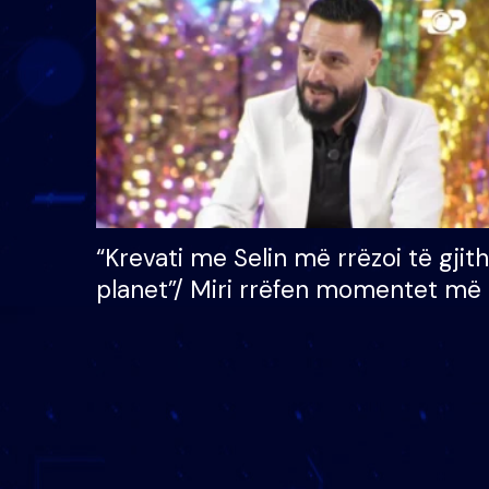
çmimin e madh prej 100
mijë eurosh
“Krevati me Selin më rrëzoi të gjit
planet”/ Miri rrëfen momentet më 
bukura në shtëpinë e BB VIP: Do 
mungojë zilja e mëngjesit kur…