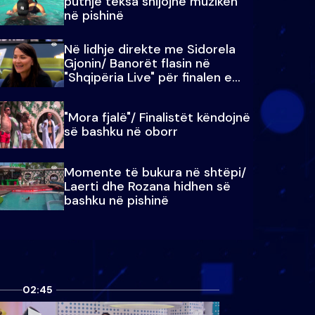
puthje teksa shijojnë muzikën
në pishinë
Në lidhje direkte me Sidorela
Gjonin/ Banorët flasin në
"Shqipëria Live" për finalen e
madhe
"Mora fjalë"/ Finalistët këndojnë
së bashku në oborr
Momente të bukura në shtëpi/
Laerti dhe Rozana hidhen së
bashku në pishinë
02:45