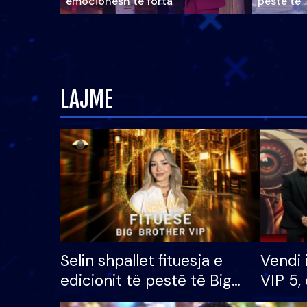
emocionesh të forta
pestë të 
LAJME
Selin shpallet fituesja e
Vendi 
edicionit të pestë të Big
VIP 5, 
Brother VIP, rrëmben
radhës