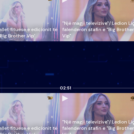
"Një magji televizive"/ Ledion Li
llet fituese e edicionit të
falenderon stafin e "Big Brother
‘Big Brother Vip’
Vip"
02:51
"Një magji televizive"/ Ledion Li
llet fituese e edicionit të
falenderon stafin e "Big Brother