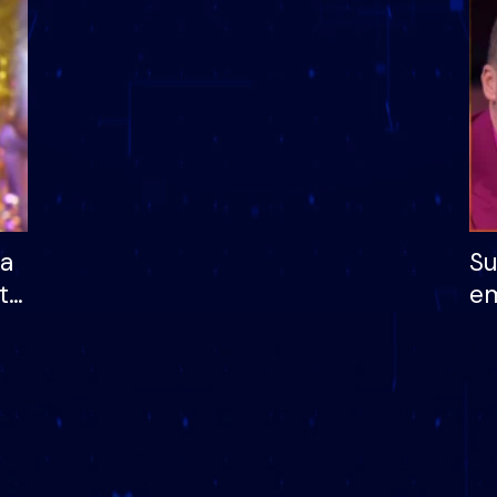
dhe humb mundësinë
të fituar çmimin e m
ha
Su
të
em
më
në
nu