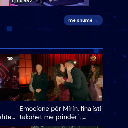
tij në BBV
më shumë →
Emocione për Mirin, finalisti
shtë
takohet me prindërit,
tëpinë
vajzën dhe bashkëshorten: