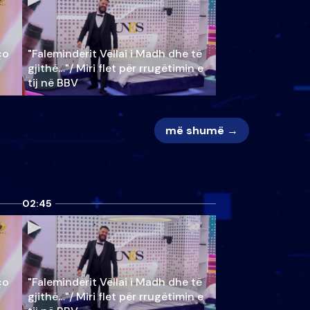
ço
"Faleminderit Vëllai i Madh dhe të
gjithë…"/ Miri flet për rrugëtimin e
tij në BBV
më shumë →
02:45
ço
"Faleminderit Vëllai i Madh dhe të
gjithë…"/ Miri flet për rrugëtimin e