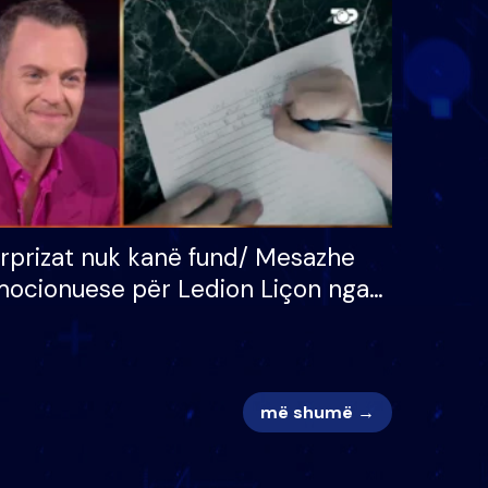
 për
S’kemi ndonjë letër divorci
adh
apo jo?
rprizat nuk kanë fund/ Mesazhe
ocionuese për Ledion Liçon nga
na dhe fëmijët e tij, moderatori
k i mban dot lotët: Nuk meritoj…
më shumë →