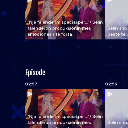
"Një falenderim special për…"/ Selin
falënderon produksionin mes
Selin shpa
emocionesh të forta
pestë të 
Episode
02:57
02:56
"Një falenderim special për…"/ Selin
falënderon produksionin mes
Selin shpa