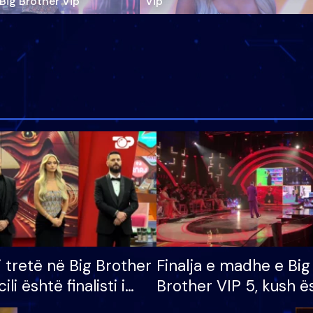
‘Big Brother Vip’
Vip"
i tretë në Big Brother
Finalja e madhe e Big
cili është finalisti i
Brother VIP 5, kush ë
 që lë shtëpinë
banori i parë që lë sh