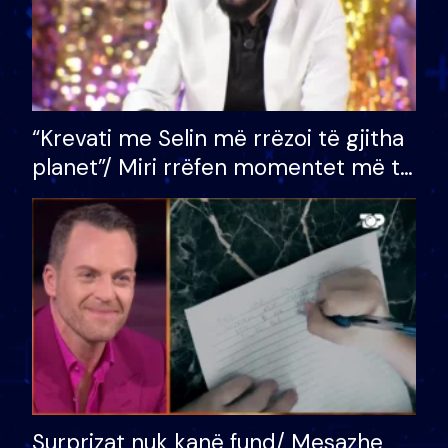
“Krevati me Selin më rrëzoi të gjitha
planet”/ Miri rrëfen momentet më të
bukura në shtëpinë e BB VIP: Do më
mungojë zilja e mëngjesit kur…
Surprizat nuk kanë fund/ Mesazhe