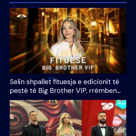
Selin shpallet fituesja e edicionit të
pestë të Big Brother VIP, rrëmben
çmimin e madh prej 100 mijë eurosh