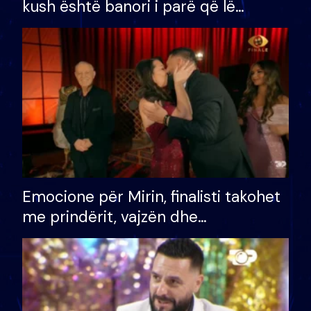
kush është banori i parë që lë
shtëpinë dhe humb mundësinë për
të fituar çmimin e madh
Emocione për Mirin, finalisti takohet
me prindërit, vajzën dhe
bashkëshorten: S’kemi ndonjë letër
divorci apo jo?