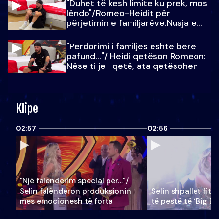
"Duhet të kesh limite ku prek, mos
lëndo"/Romeo-Heidit për
përjetimin e familjarëve:Nusja e
Julit…
"Përdorimi i familjes është bërë
pafund…"/ Heidi qetëson Romeon:
Nëse ti je i qetë, ata qetësohen
Klipe
02:57
02:56
"Një falenderim special për…"/
Selin falënderon produksionin
Selin shpallet fitu
mes emocionesh të forta
të pestë të ‘Big Br