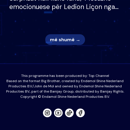
emocionuese për Ledion Liçon nga
nëna dhe fëmijët e tij, moderatori
nuk i mban dot lotët: Nuk meritoj…
më shumë →
This programme has been produced by:
Top Channel
Based on the format Big Brother, created by Endemol Shine Nederland
Producties B.V./John de Mol and owned by Endemol Shine Nederland
Producties BV., part of the Banijay Group, distributed by Banijay Rights.
Copyright © Endamol Shine Nederland Producties B.V.