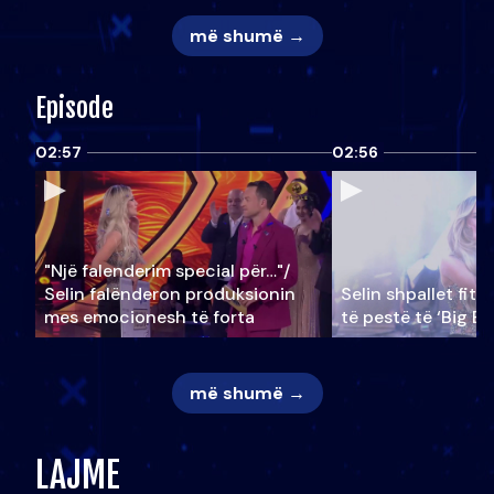
më shumë →
Episode
02:57
02:56
"Një falenderim special për…"/
Selin falënderon produksionin
Selin shpallet fitu
mes emocionesh të forta
të pestë të ‘Big Br
më shumë →
LAJME