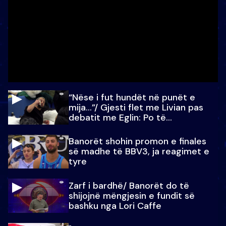
“Nëse i fut hundët në punët e
mija…”/ Gjesti flet me Livian pas
debatit me Eglin: Po të
paralajmëroj
Banorët shohin promon e finales
së madhe të BBV3, ja reagimet e
tyre
Zarf i bardhë/ Banorët do të
shijojnë mëngjesin e fundit së
bashku nga Lori Caffe