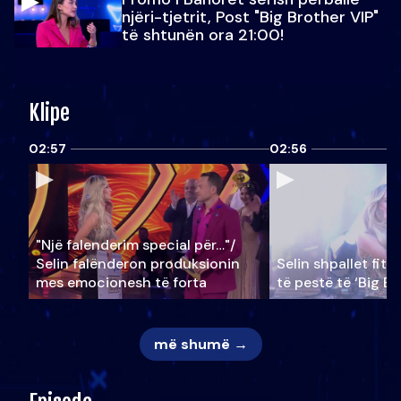
njëri-tjetrit, Post "Big Brother VIP"
të shtunën ora 21:00!
Klipe
02:57
02:56
"Një falenderim special për…"/
Selin falënderon produksionin
Selin shpallet fitu
mes emocionesh të forta
të pestë të ‘Big Br
më shumë →