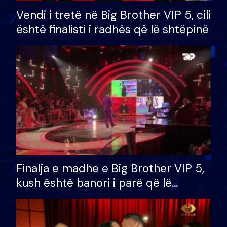
Vendi i tretë në Big Brother VIP 5, cili
është finalisti i radhës që lë shtëpinë
Finalja e madhe e Big Brother VIP 5,
kush është banori i parë që lë
shtëpinë dhe humb mundësinë për
të fituar çmimin e madh