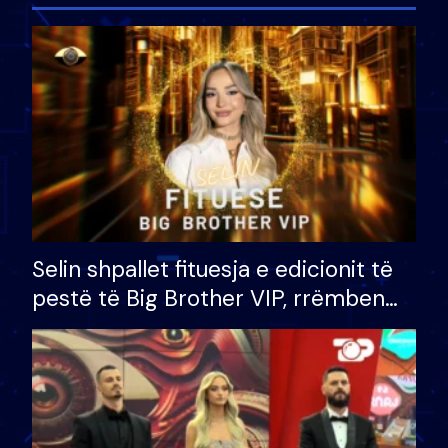
Selin shpallet fituesja e edicionit të
pestë të Big Brother VIP, rrëmben
çmimin e madh prej 100 mijë eurosh