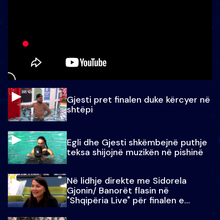
Gjesti pret finalen duke kërcyer në
shtëpi
Egli dhe Gjesti shkëmbejnë puthje
teksa shijojnë muzikën në pishinë
Në lidhje direkte me Sidorela
Gjonin/ Banorët flasin në
"Shqipëria Live" për finalen e
madhe