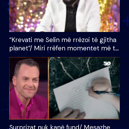
“Krevati me Selin më rrëzoi të gjitha
planet”/ Miri rrëfen momentet më të
bukura në shtëpinë e BB VIP: Do më
mungojë zilja e mëngjesit kur…
Surprizat nuk kanë fund/ Mesazhe