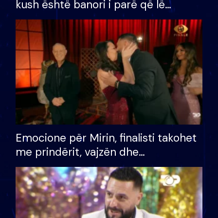
kush është banori i parë që lë
shtëpinë dhe humb mundësinë për
të fituar çmimin e madh
Emocione për Mirin, finalisti takohet
me prindërit, vajzën dhe
bashkëshorten: S’kemi ndonjë letër
divorci apo jo?