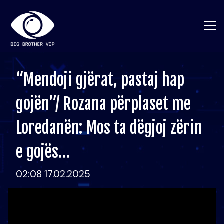
“Mendoji gjërat, pastaj hap
gojën”/ Rozana përplaset me
Loredanën: Mos ta dëgjoj zërin
e gojës…
02:08 17.02.2025