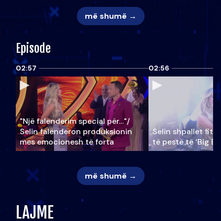
më shumë →
Episode
02:57
02:56
"Një falenderim special për…"/
Selin falënderon produksionin
Selin shpallet fitu
mes emocionesh të forta
të pestë të ‘Big Br
më shumë →
LAJME