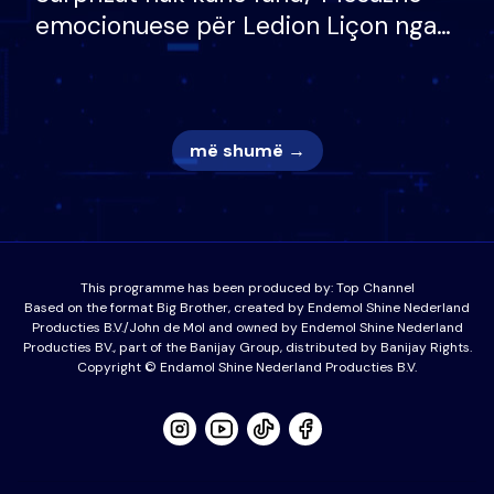
emocionuese për Ledion Liçon nga
nëna dhe fëmijët e tij, moderatori
nuk i mban dot lotët: Nuk meritoj…
më shumë →
This programme has been produced by:
Top Channel
Based on the format Big Brother, created by Endemol Shine Nederland
Producties B.V./John de Mol and owned by Endemol Shine Nederland
Producties BV., part of the Banijay Group, distributed by Banijay Rights.
Copyright © Endamol Shine Nederland Producties B.V.