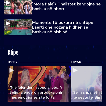
"Mora fjalë"/ Finalistët këndojnë së
bashku në oborr
Momente të bukura në shtëpi/
Laerti dhe Rozana hidhen së
bashku në pishinë
Klipe
02:57
02:56
"Një falenderim special për…"/
Selin falënderon produksionin
Selin shpallet fitu
mes emocionesh të forta
të pestë të ‘Big Br