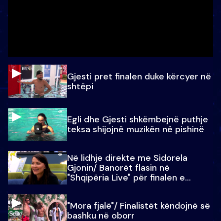
Gjesti pret finalen duke kërcyer në
shtëpi
Egli dhe Gjesti shkëmbejnë puthje
teksa shijojnë muzikën në pishinë
Në lidhje direkte me Sidorela
Gjonin/ Banorët flasin në
"Shqipëria Live" për finalen e
madhe
"Mora fjalë"/ Finalistët këndojnë së
bashku në oborr