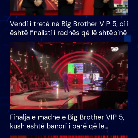
Vendi i tretë në Big Brother VIP 5, cili
është finalisti i radhës që lë shtëpinë
Finalja e madhe e Big Brother VIP 5,
kush është banori i parë që lë
shtëpinë dhe humb mundësinë për