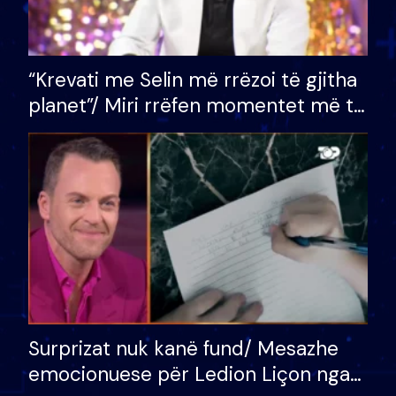
“Krevati me Selin më rrëzoi të gjitha
planet”/ Miri rrëfen momentet më të
bukura në shtëpinë e BB VIP: Do më
mungojë zilja e mëngjesit kur…
Surprizat nuk kanë fund/ Mesazhe
emocionuese për Ledion Liçon nga