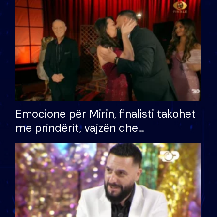
të fituar çmimin e madh
Emocione për Mirin, finalisti takohet
me prindërit, vajzën dhe
bashkëshorten: S’kemi ndonjë letër
divorci apo jo?