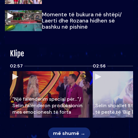
Momente të bukura në shtëpi/
Laerti dhe Rozana hidhen së
bashku në pishinë
Klipe
02:57
02:56
"Një falenderim special për…"/
Selin falënderon produksionin
Selin shpallet fitu
mes emocionesh të forta
të pestë të ‘Big Br
më shumë →