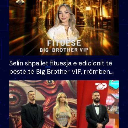
Selin shpallet fituesja e edicionit të
pestë të Big Brother VIP, rrëmben
çmimin e madh prej 100 mijë eurosh