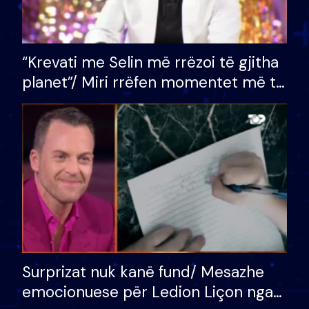
“Krevati me Selin më rrëzoi të gjitha
planet”/ Miri rrëfen momentet më të
bukura në shtëpinë e BB VIP: Do më
mungojë zilja e mëngjesit kur…
Surprizat nuk kanë fund/ Mesazhe
emocionuese për Ledion Liçon nga