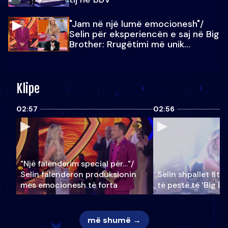
"Jam në një lumë emocionesh"/
Selin për eksperiencën e saj në Big
Brother: Rrugëtimi më unik…
Klipe
02:57
02:56
"Një falenderim special për…"/
Selin falënderon produksionin
Selin shpallet fitu
mes emocionesh të forta
të pestë të ‘Big Br
më shumë →