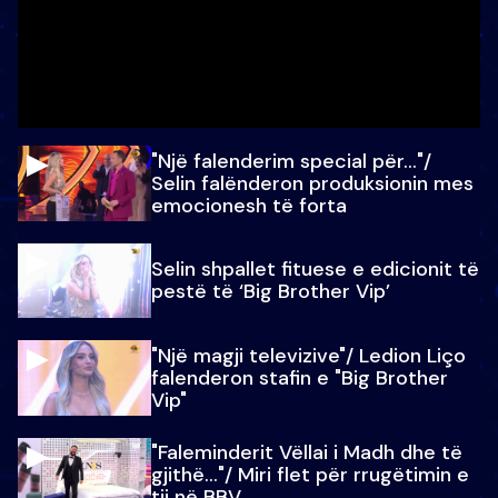
"Një falenderim special për…"/
Selin falënderon produksionin mes
emocionesh të forta
Selin shpallet fituese e edicionit të
pestë të ‘Big Brother Vip’
"Një magji televizive"/ Ledion Liço
falenderon stafin e "Big Brother
Vip"
"Faleminderit Vëllai i Madh dhe të
gjithë…"/ Miri flet për rrugëtimin e
tij në BBV