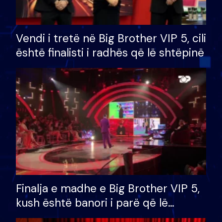
Vendi i tretë në Big Brother VIP 5, cili
është finalisti i radhës që lë shtëpinë
Finalja e madhe e Big Brother VIP 5,
kush është banori i parë që lë
shtëpinë dhe humb mundësinë për