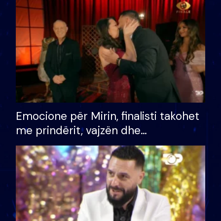
të fituar çmimin e madh
Emocione për Mirin, finalisti takohet
me prindërit, vajzën dhe
bashkëshorten: S’kemi ndonjë letër
divorci apo jo?