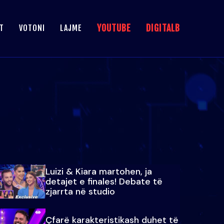
YOUTUBE
DIGITALB
T
VOTONI
LAJME
Luizi & Kiara martohen, ja
detajet e finales! Debate të
zjarrta në studio
Çfarë karakteristikash duhet të