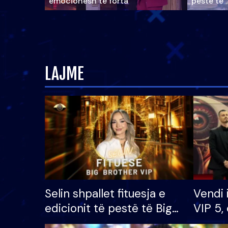
emocionesh të forta
pestë të 
LAJME
Selin shpallet fituesja e
Vendi 
edicionit të pestë të Big
VIP 5, 
Brother VIP, rrëmben
radhës