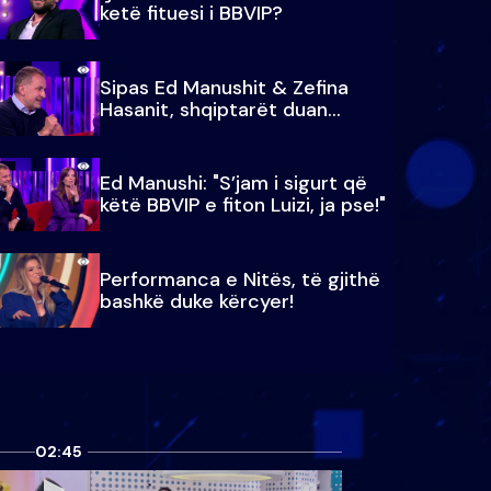
ketë fituesi i BBVIP?
Sipas Ed Manushit & Zefina
Hasanit, shqiptarët duan...
Ed Manushi: "S’jam i sigurt që
këtë BBVIP e fiton Luizi, ja pse!"
Performanca e Nitës, të gjithë
bashkë duke kërcyer!
02:45