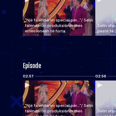
"Një falenderim special për…"/ Selin
falënderon produksionin mes
Selin shpa
emocionesh të forta
pestë të 
Episode
02:57
02:56
"Një falenderim special për…"/ Selin
falënderon produksionin mes
Selin shpa