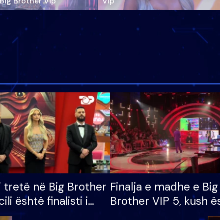
‘Big Brother Vip’
Vip"
i tretë në Big Brother
Finalja e madhe e Big
cili është finalisti i
Brother VIP 5, kush ë
 që lë shtëpinë
banori i parë që lë sh