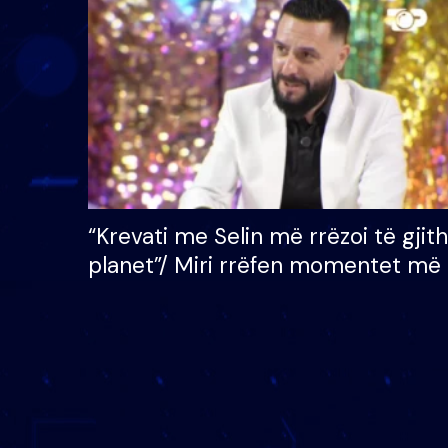
çmimin e madh prej 100
mijë eurosh
“Krevati me Selin më rrëzoi të gjit
planet”/ Miri rrëfen momentet më 
bukura në shtëpinë e BB VIP: Do 
mungojë zilja e mëngjesit kur…