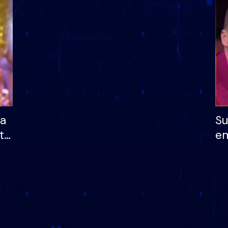
dhe humb mundësinë
të fituar çmimin e m
ha
Su
të
em
më
në
nu