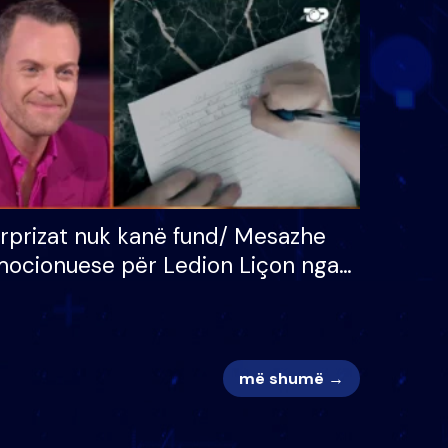
 për
S’kemi ndonjë letër divorci
adh
apo jo?
rprizat nuk kanë fund/ Mesazhe
ocionuese për Ledion Liçon nga
na dhe fëmijët e tij, moderatori
k i mban dot lotët: Nuk meritoj…
më shumë →