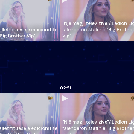
"Një magji televizive"/ Ledion Li
llet fituese e edicionit të
falenderon stafin e "Big Brother
‘Big Brother Vip’
Vip"
02:51
"Një magji televizive"/ Ledion Li
llet fituese e edicionit të
falenderon stafin e "Big Brother