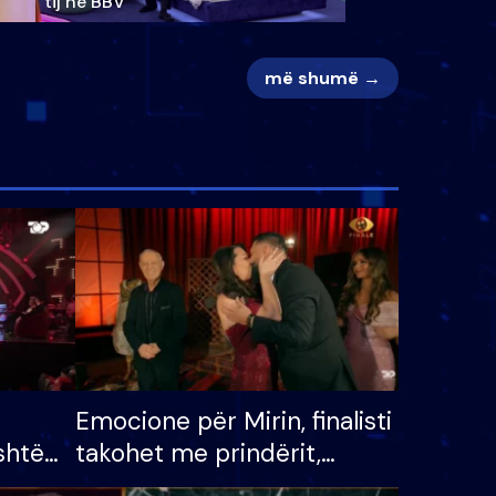
tij në BBV
më shumë →
Emocione për Mirin, finalisti
shtë
takohet me prindërit,
tëpinë
vajzën dhe bashkëshorten: