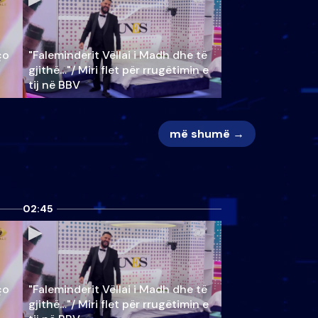
ço
"Faleminderit Vëllai i Madh dhe të
gjithë…"/ Miri flet për rrugëtimin e
tij në BBV
më shumë →
02:45
ço
"Faleminderit Vëllai i Madh dhe të
gjithë…"/ Miri flet për rrugëtimin e