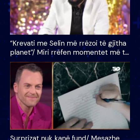
“Krevati me Selin më rrëzoi të gjitha
planet”/ Miri rrëfen momentet më të
bukura në shtëpinë e BB VIP: Do më
mungojë zilja e mëngjesit kur…
Surprizat nuk kanë fund/ Mesazhe