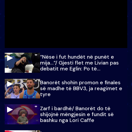
“Nëse i fut hundët në punët e
mija…”/ Gjesti flet me Livian pas
debatit me Eglin: Po të
paralajmëroj
Banorët shohin promon e finales
së madhe të BBV3, ja reagimet e
tyre
Zarf i bardhë/ Banorët do të
shijojnë mëngjesin e fundit së
bashku nga Lori Caffe