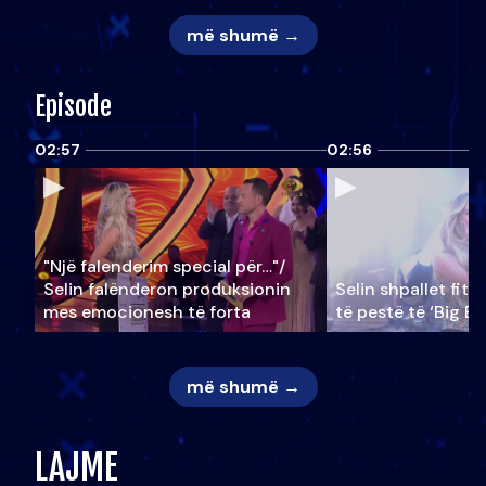
më shumë →
Episode
02:57
02:56
"Një falenderim special për…"/
Selin falënderon produksionin
Selin shpallet fitu
mes emocionesh të forta
të pestë të ‘Big Br
më shumë →
LAJME