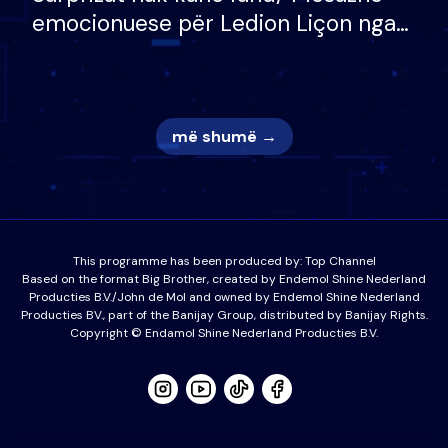
emocionuese për Ledion Liçon nga
nëna dhe fëmijët e tij, moderatori
nuk i mban dot lotët: Nuk meritoj…
më shumë →
This programme has been produced by:
Top Channel
Based on the format Big Brother, created by Endemol Shine Nederland
Producties B.V./John de Mol and owned by Endemol Shine Nederland
Producties BV., part of the Banijay Group, distributed by Banijay Rights.
Copyright © Endamol Shine Nederland Producties B.V.