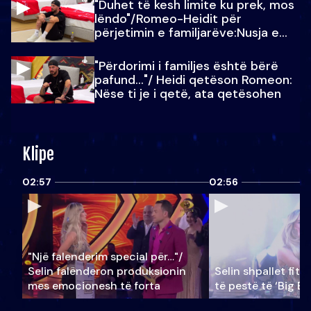
"Duhet të kesh limite ku prek, mos
lëndo"/Romeo-Heidit për
përjetimin e familjarëve:Nusja e
Julit…
"Përdorimi i familjes është bërë
pafund…"/ Heidi qetëson Romeon:
Nëse ti je i qetë, ata qetësohen
Klipe
02:57
02:56
"Një falenderim special për…"/
Selin falënderon produksionin
Selin shpallet fitu
mes emocionesh të forta
të pestë të ‘Big Br