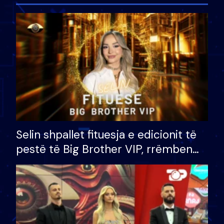
Selin shpallet fituesja e edicionit të
pestë të Big Brother VIP, rrëmben
çmimin e madh prej 100 mijë eurosh