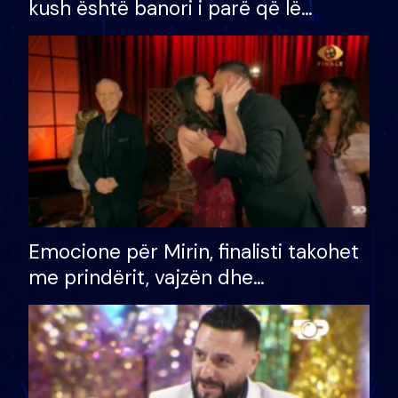
kush është banori i parë që lë
shtëpinë dhe humb mundësinë për
të fituar çmimin e madh
Emocione për Mirin, finalisti takohet
me prindërit, vajzën dhe
bashkëshorten: S’kemi ndonjë letër
divorci apo jo?