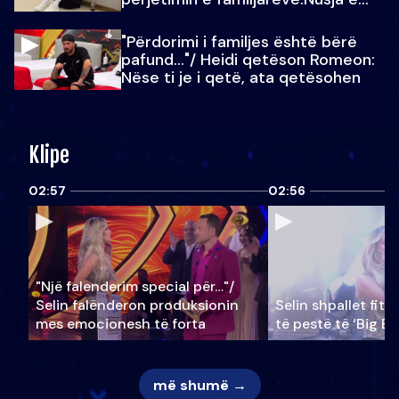
Julit…
"Përdorimi i familjes është bërë
pafund…"/ Heidi qetëson Romeon:
Nëse ti je i qetë, ata qetësohen
Klipe
02:57
02:56
"Një falenderim special për…"/
Selin falënderon produksionin
Selin shpallet fitu
mes emocionesh të forta
të pestë të ‘Big Br
më shumë →