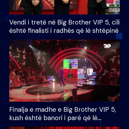
Vendi i tretë në Big Brother VIP 5, cili
është finalisti i radhës që lë shtëpinë
Finalja e madhe e Big Brother VIP 5,
kush është banori i parë që lë
shtëpinë dhe humb mundësinë për