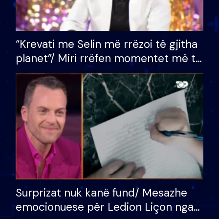
“Krevati me Selin më rrëzoi të gjitha
planet”/ Miri rrëfen momentet më të
bukura në shtëpinë e BB VIP: Do më
mungojë zilja e mëngjesit kur…
Surprizat nuk kanë fund/ Mesazhe
emocionuese për Ledion Liçon nga