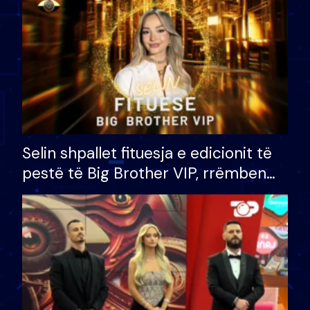
Selin shpallet fituesja e edicionit të
pestë të Big Brother VIP, rrëmben
çmimin e madh prej 100 mijë eurosh