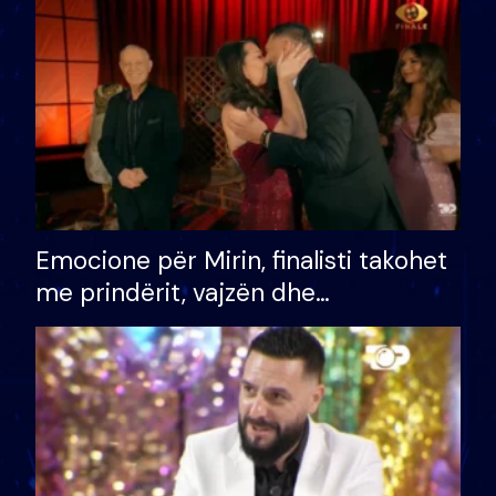
të fituar çmimin e madh
Emocione për Mirin, finalisti takohet
me prindërit, vajzën dhe
bashkëshorten: S’kemi ndonjë letër
divorci apo jo?