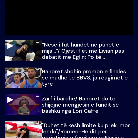
“Nëse i fut hundët në punët e
mija…”/ Gjesti flet me Livian pas
debatit me Eglin: Po të
paralajmëroj
Banorët shohin promon e finales
së madhe të BBV3, ja reagimet e
tyre
Zarf i bardhë/ Banorët do të
shijojnë mëngjesin e fundit së
bashku nga Lori Caffe
"Duhet të kesh limite ku prek, mos
lëndo"/Romeo-Heidit për
përjetimin e familjarëve:Nusja e