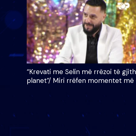
çmimin e madh prej 100
mijë eurosh
“Krevati me Selin më rrëzoi të gjit
planet”/ Miri rrëfen momentet më 
bukura në shtëpinë e BB VIP: Do 
mungojë zilja e mëngjesit kur…