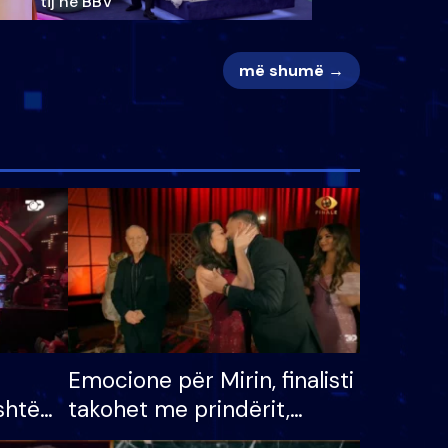
tij në BBV
më shumë →
Emocione për Mirin, finalisti
shtë
takohet me prindërit,
tëpinë
vajzën dhe bashkëshorten: