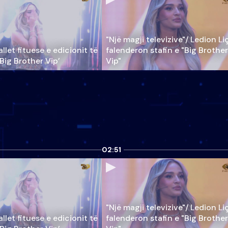
"Një magji televizive"/ Ledion Li
llet fituese e edicionit të
falenderon stafin e "Big Brother
‘Big Brother Vip’
Vip"
02:51
"Një magji televizive"/ Ledion Li
llet fituese e edicionit të
falenderon stafin e "Big Brother