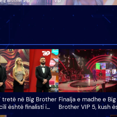
‘Big Brother Vip’
Vip"
i tretë në Big Brother
Finalja e madhe e Big
cili është finalisti i
Brother VIP 5, kush ë
 që lë shtëpinë
banori i parë që lë sh