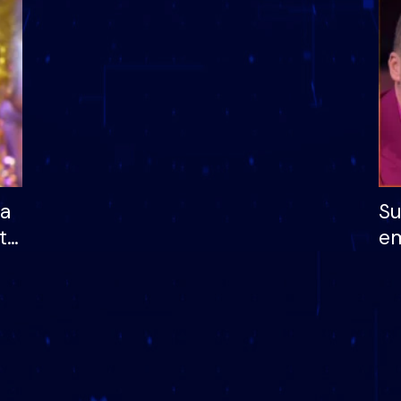
dhe humb mundësinë
të fituar çmimin e m
ha
Su
të
em
më
në
nu