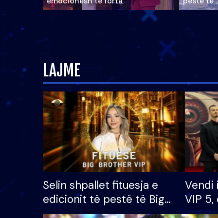
emocionesh të forta
pestë të 
LAJME
Selin shpallet fituesja e
Vendi 
edicionit të pestë të Big
VIP 5, 
Brother VIP, rrëmben
radhës