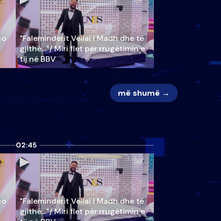
ço
"Faleminderit Vëllai i Madh dhe të
gjithë…"/ Miri flet për rrugëtimin e
tij në BBV
më shumë →
02:45
ço
"Faleminderit Vëllai i Madh dhe të
gjithë…"/ Miri flet për rrugëtimin e