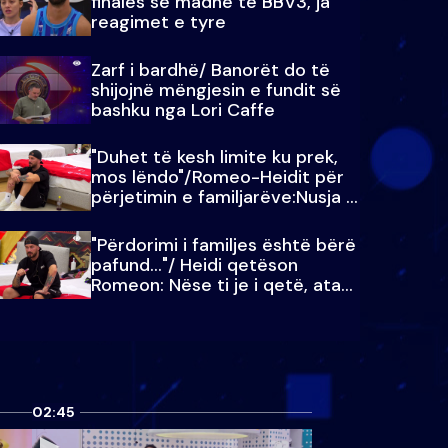
finales së madhe të BBV3, ja
reagimet e tyre
Zarf i bardhë/ Banorët do të
shijojnë mëngjesin e fundit së
bashku nga Lori Caffe
"Duhet të kesh limite ku prek,
mos lëndo"/Romeo-Heidit për
përjetimin e familjarëve:Nusja e
Julit…
"Përdorimi i familjes është bërë
pafund…"/ Heidi qetëson
Romeon: Nëse ti je i qetë, ata
qetësohen
02:45