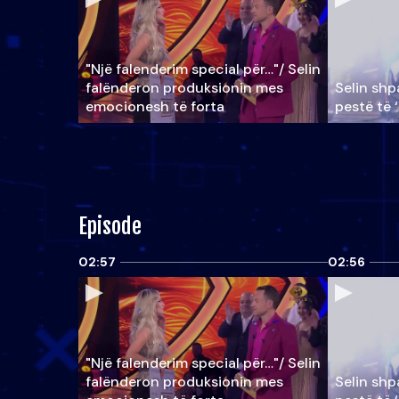
"Një falenderim special për…"/ Selin
falënderon produksionin mes
Selin shpa
emocionesh të forta
pestë të 
Episode
02:57
02:56
"Një falenderim special për…"/ Selin
falënderon produksionin mes
Selin shpa