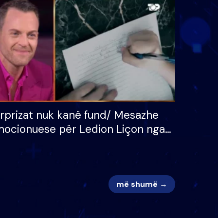
 për
S’kemi ndonjë letër divorci
adh
apo jo?
rprizat nuk kanë fund/ Mesazhe
ocionuese për Ledion Liçon nga
na dhe fëmijët e tij, moderatori
k i mban dot lotët: Nuk meritoj…
më shumë →