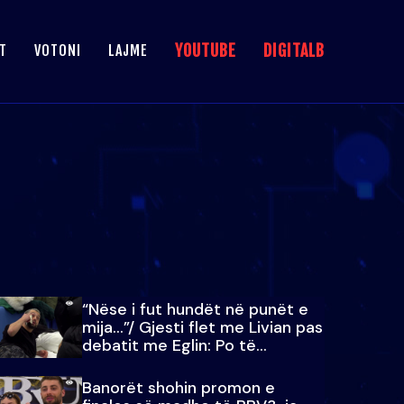
YOUTUBE
DIGITALB
T
VOTONI
LAJME
“Nëse i fut hundët në punët e
mija…”/ Gjesti flet me Livian pas
debatit me Eglin: Po të
paralajmëroj
Banorët shohin promon e